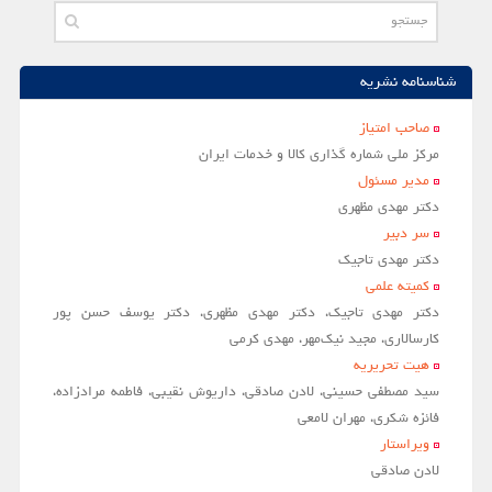
مقالات سال 1404
آرشیو
شناسنامه نشریه
مرور
صاحب امتياز
مركز ملي شماره گذاري كالا و خدمات ايران
شماره جاری
مدير مسئول
جستجو پیشرفته
دکتر مهدی مظهری
راهنمای نویسندگان
سر دبير
دکتر مهدی تاجیک
نحوه ارسال مقاله
کمیته علمی
اطلاعات نشریه
دکتر مهدی تاجیک، دکتر مهدی مظهری، دکتر یوسف حسن پور
کارسالاری، مجید نیک‌مهر، مهدی کرمی
درباره نشریه
هیت تحریریه
اخبار و اعلانات
سید مصطفی حسینی، لادن صادقی، داریوش نقیبی، فاطمه مرادزاده،
فائزه شکری، مهران لامعی
پیوندهای مفید
ویراستار
تماس با ما
لادن صادقي