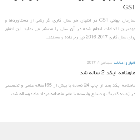
GS1
مقالات سال 1404
سازمان جهانی GS1 در انتهای هر سال کاری، گزارشی از دستاوردها و
آرشیو
مهمترین اقدامات انجام شده در آن سال را منتشر می نماید این اتفاق
مرور
برای سال کاری 2017-2016 نیز رخ داده و مستند...
شماره جاری
جستجو پیشرفته
اخبار و اعلانات
سپتامبر 4, 2017
راهنمای نویسندگان
ماهنامه ایکد 2 ساله شد
نحوه ارسال مقاله
ماهنامه ایکد بعد از چاپ 24 نسخه با بیش از 165مقاله علمی و تخصصی
اطلاعات نشریه
در زمینه کدینگ و صنایع وابسته با نشر ماهنامه مرداد ماه دوساله شد.
درباره نشریه
اخبار و اعلانات
پیوندهای مفید
تماس با ما