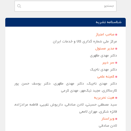
شناسنامه نشریه
صاحب امتياز
مركز ملي شماره گذاري كالا و خدمات ايران
مدير مسئول
دکتر مهدی مظهری
سر دبير
دکتر مهدی تاجیک
کمیته علمی
دکتر مهدی تاجیک، دکتر مهدی مظهری، دکتر یوسف حسن پور
کارسالاری، مجید نیک‌مهر، مهدی کرمی
هیت تحریریه
سید مصطفی حسینی، لادن صادقی، داریوش نقیبی، فاطمه مرادزاده،
فائزه شکری، مهران لامعی
ویراستار
لادن صادقي