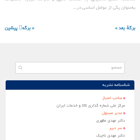
به‌عنوان یکی از عوامل اساسی در...
برگهٔ بعد »
« برگه‌ٔ پیشین
شناسنامه نشریه
صاحب امتياز
مركز ملي شماره گذاري كالا و خدمات ايران
مدير مسئول
دکتر مهدی مظهری
سر دبير
دکتر مهدی تاجیک