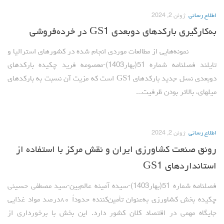
مقالات سال 1404
اطلاع رسانی
ژوئن 2, 2024
به‌کارگیری بارکدهای دوبعدی GS1 در خرده‌فروشی
آرشیو
نمونه‌هایی از مطالعات موردی انجام شده در کشورهای استرالیا و
مرور
تایلند فصلنامه شماره 51(بهار1403)-معصومه فرید چکیده بارکدهای
شماره جاری
دوبعدی نسل جدید بارکدهای GS1 است که مزیت آن نسبت به بارکدهای
جستجو پیشرفته
میله­ای، بالاتر بودن ظرفیت...
راهنمای نویسندگان
نحوه ارسال مقاله
اطلاع رسانی
ژوئن 2, 2024
اطلاعات نشریه
رونق صنعت کشاورزی ایران و نقش مرکز با استفاده از
درباره نشریه
استانداردهای GS1
اخبار و اعلانات
فصلنامه شماره 51(بهار1403)-سیده آمینه عالم‌بین-سید مصطفی حسینی
پیوندهای مفید
چکیده بخش کشاورزی به‌عنوان تأمین‌کننده حدوداً ۸۰درصد مواد غذایی
تماس با ما
جایگاه مهمی در اقتصاد کلان کشور دارد. این بخش با برخورداری از