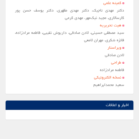
کمیته علمی
دکتر مهدی تاجیک، دکتر مهدی مظهری، دکتر یوسف حسن پور
کارسالاری، مجید نیک‌مهر، مهدی کرمی
هیت تحریریه
سید مصطفی حسینی، لادن صادقی، داریوش نقیبی، فاطمه مرادزاده،
فائزه شکری، مهران لامعی
ویراستار
لادن صادقي
طراحی
فاطمه مرادزاده
نسخه الکترونیکی
سعيد محمدابراهيم
اخبار و اعلانات