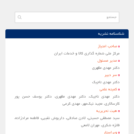
مقالات سال 1404
آرشیو
مرور
شناسنامه نشریه
شماره جاری
صاحب امتياز
جستجو پیشرفته
مركز ملي شماره گذاري كالا و خدمات ايران
مدير مسئول
راهنمای نویسندگان
دکتر مهدی مظهری
نحوه ارسال مقاله
سر دبير
دکتر مهدی تاجیک
اطلاعات نشریه
کمیته علمی
درباره نشریه
دکتر مهدی تاجیک، دکتر مهدی مظهری، دکتر یوسف حسن پور
کارسالاری، مجید نیک‌مهر، مهدی کرمی
اخبار و اعلانات
هیت تحریریه
پیوندهای مفید
سید مصطفی حسینی، لادن صادقی، داریوش نقیبی، فاطمه مرادزاده،
فائزه شکری، مهران لامعی
تماس با ما
ویراستار