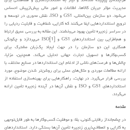
فزاینده‌ای پیچیده شده‌اند و نیاز به استانداردسازی و هماهنگی برای
مدیریت مؤثر جریان کالاها، اطلاعات و امور مالی بیش‌ازپیش احساس
مقالات سال 1404
می‌شود. دو سازمان بین‌المللی، GS1 و ISO، نقش محوری در توسعه و
آرشیو
ترویج استانداردهایی ایفا می‌کنند که کارایی، شفافیت و قابلیت ردیابی را
مرور
در سراسر زنجیره تأمین بهبود می‌بخشند. این مقاله به بررسی عمیق ارتباط
و هم‌افزایی بین استانداردهای GS1 و [1]ISO می‌پردازد و چگونگی
شماره جاری
همکاری این دو سازمان را در جهت ایجاد یک‌زبان مشترک برای
جستجو پیشرفته
کسب‌وکارها و تسهیل تجارت جهانی تحلیل می‌کند. همچنین، مزایا،
راهنمای نویسندگان
چالش‌ها و فرصت‌های ناشی از ادغام این استانداردها در صنایع مختلف، با
ارائه مطالعات موردی و مثال‌های عملی برای روشن‌تر شدن موضوع، مورد
نحوه ارسال مقاله
بررسی قرار می‌گیرد. در نهایت، راهکارهایی برای بهینه‌سازی استفاده از
اطلاعات نشریه
استانداردهای GS1 و ISO و نقش آن‌ها در آینده زنجیره تأمین ارائه
درباره نشریه
می‌گردد.
اخبار و اعلانات
مقدمه
پیوندهای مفید
در چشم‌انداز رقابتی کنونی، بقاء و موفقیت کسب‌وکارها به طور قابل‌توجهی
تماس با ما
به کارایی و انعطاف‌پذیری زنجیره تأمین آن‌ها بستگی دارد. استانداردهای