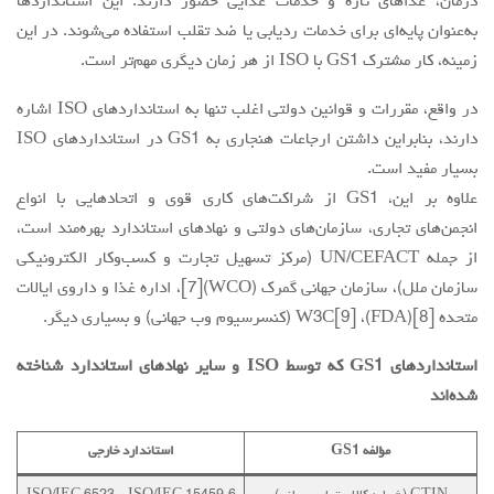
درمان، غذاهای تازه و خدمات غذایی حضور دارند. این استانداردها
به‌عنوان پایه‌ای برای خدمات ردیابی یا ضد تقلب استفاده می‌شوند. در این
زمینه، کار مشترک GS1 با ISO از هر زمان دیگری مهم‌تر است.
در واقع، مقررات و قوانین دولتی اغلب تنها به استانداردهای ISO اشاره
دارند، بنابراین داشتن ارجاعات هنجاری به GS1 در استانداردهای ISO
بسیار مفید است.
علاوه بر این، GS1 از شراکت‌های کاری قوی و اتحادهایی با انواع
انجمن‌های تجاری، سازمان‌های دولتی و نهادهای استاندارد بهره‌مند است،
از جمله UN/CEFACT (مرکز تسهیل تجارت و کسب‌وکار الکترونیکی
سازمان ملل)، سازمان جهانی گمرک (WCO)[7]، اداره غذا و داروی ایالات
متحده [8](FDA)، W3C[9] (کنسرسیوم وب جهانی) و بسیاری دیگر.
استانداردهای GS1 که توسط ISO و سایر نهادهای استاندارد شناخته
شده‌اند
مؤلفه
GS1
استاندارد خارجی