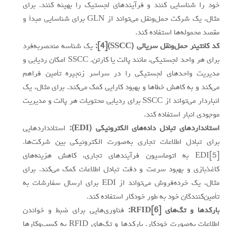
خود را شناسایی کنند و فرآیندهای لجستیک را بهینه کنند. برای
مثال، یک شرکت حمل‌ونقل می‌تواند از GLN برای شناسایی مبدأ و
مقصد محموله‌ها استفاده کند.
کد کانتینر حمل‌ونقل سریالی (SSCC)
[4]
:
یک شناسه منحصربه‌فرد
برای هر واحد لجستیکی، مانند پالت یا کارتن. SSCC امکان ردیابی و
مدیریت واحدهای لجستیکی را در سراسر زنجیره تأمین فراهم
می‌کند و به کاهش خطاها و بهبود کارایی کمک می‌کند. برای مثال، یک
انباردار می‌تواند از SSCC برای ردیابی محتویات هر پالت و مدیریت
موجودی انبار استفاده کند.
استانداردهای تبادل داده‌های الکترونیکی (EDI):
استانداردهایی
برای تبادل اطلاعات تجاری به‌صورت الکترونیکی بین شرکت‌ها.
EDI[5] به اتوماسیون فرآیندهای تجاری، کاهش هزینه‌های
کاغذبازی و بهبود سرعت و دقت تبادل اطلاعات کمک می‌کند. برای
مثال، یک خرده‌فروش می‌تواند از EDI برای ارسال سفارشات به
تأمین‌کنندگان خود به طور خودکار استفاده کند.
بارکدها و تگ‌های
[6]
RFID:
فناوری‌هایی برای ضبط و خواندن
اطلاعات به‌صورت خودکار. بارکدها و تگ‌های RFID به کسب‌وکارها