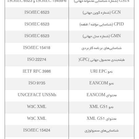
GSIN (شماره شناسایی محموله جهانی)
ISO/IEC 15459-6 و ISO/IEC 6523
GCN (شماره کوپن جهانی)
ISO/IEC 6523
CPID (شناسایی مؤلفه / قطعه)
ISO/IEC 6523
GMN (شماره مدل جهانی)
ISO/IEC 6523
شناسایی‌های برنامه کاربردی
ISO/IEC 15418
طبقه‌بندی محصول جهانی )GPC(
ISO 22274
نحو URI EPC
IETF RFC 3986
نحو EANCOM
ISO 9735
محتوای EANCOM
UN/CEFACT UNSMs
نحو XML GS1
W3C XML
محتوای XML GS1
W3C XML
شناسایی‌های سمبولوژی
ISO/IEC 15424