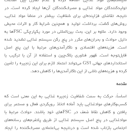
سیستم‌های مواد غذایی اضافه کرده و عدم تقارن بین اطلاعات
‌تولیدکنندگان مواد غذایی و ‌مصرف‌کنندگان آن‌ها ایجاد کرده است. در
مقالات سال 1404
نتیجه، تقاضای فزاینده‌ای برای شفافیت بیشتر در منشأ مواد غذایی،
آرشیو
روش‌های کشت، برداشت، تولید و همچنین شرایط کار و اثرات محیطی
مرور
وجود دارد. علاوه بر این، بحث بین‌المللی در مورد یکپارچگی FSCها به
دلیل حوادث و بحران‌های مکرر در پنج رکن سیستم غذایی تشدید شده
شماره جاری
است. هزینه‌های اقتصادی و ناکارآمدی‌های مرتبط با این پنج اصل
جستجو پیشرفته
قابل‌توجه است. ظهور فناوری بلاک‌چین و استفاده از آن با ترکیب با
راهنمای نویسندگان
استانداردهای جهانی GS1 می‌تواند اعتماد لازم برای این زنجیره را تأمین
کرده و هزینه‌های ناشی از این ناکارآمدی‌ها را کاهش دهد.
نحوه ارسال مقاله
اطلاعات نشریه
مقدمه
درباره نشریه
اساساً، حرکت به سمت شفافیت زنجیره غذایی به این معنی است که
اخبار و اعلانات
کسب‌وکارهای موادغذایی باید آماده اتخاذ رویکردی فعال و مستمر برای
یافتن و کاهش نقاط ضعف در FSC‌های خود باشند. حوادث مرتبط با
پیوندهای مفید
موادغذایی در پنج اصل سیستم غذایی از طریق پلتفرم‌های رسانه‌های
تماس با ما
اجتماعی بازتاب شده است و درنتیجه بی‌اعتمادی ‌مصرف‌کننده را ایجاد