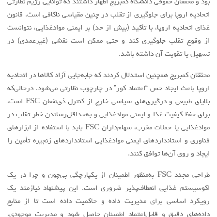
بود و محققان حقوقی دانشگاه کمبریج اظهار داشتند که توانایی رژیم نظارتی
اتحادیه اروپا برای جلوگیری از تقلب در چنین مقیاسی ناکافی است. قانون
غذای اتحادیه اروپا، با تأکید (بیش از حد) بر ایمنی موادغذایی، نتوانست
از وقوع تقلب جلوگیری کند و حتی ممکن است نقشی (غیرعمدی) در
تسهیل یا تقویت آن داشته باشد.
محققان کمبریج همچنین استدلال کردند که جابه‌جایی آزاد کالاها در اتحادیه
اروپا باعث ایجاد حس “اعتماد کور” در چارچوب نظارتی می‌شود. درحالی‌که
بلایای طبیعی و درگیری‌های سیاسی خارج از کنترل ذی‌نفعان FSC است،
برای حفظ کیفیت غذا و ایمنی موادغذایی و به‌حداقل‌رساندن خطر تقلب در
موادغذایی یا حملات مخرب، سهام‌داران FSC باید با استفاده از ابزارهای
فناوری و استانداردهای ایمنی موادغذایی استانداردهای زنجیره تأمین را
ایجاد و روی آن‌ها توافق کنند.
طراحی مجدد FSC به‌منظور اطمینان از یکپارچگی بی‌چون و چرا در یک
اکوسیستم غذایی انعطاف‌پذیر ضروری است. این پیشنهاد نیازمند یک
رویکرد اساسی برای مدیریت داده و حاکمیت داده است تا از منابع
داده‌های دقیق و قابل‌اعتماد اطمینان حاصل شود و مدیریت موجودی،