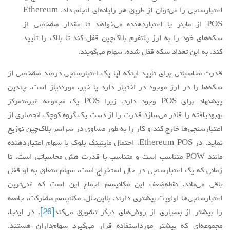
اعتبارسنجی را می‌توان از طریق هر رایانه‌ای انجام داد. Ethereum
POS از ماینر یا اعتباردهنده می‌خواهد تا مقدار مشخصی از
سکه‌های خود را به ارز پلتفرم بلاک‌چین قفل کند تا بلاک را تأیید
کند. به این تعداد سکه قفل شده، سهام می‌گویند.
قدرت محاسباتی برای تأیید اینکه آیا یک اعتبارسنجی درصد مشخصی از
سکه‌ها را در ارز موجود در اختیار دارد یا خیر، موردنیاز است. چندین
پیشنهاد برای POS وجود دارد، زیرا POS یک مجموعه غیرمتمرکز
بهبودیافته را قادر می‌سازد قدرت را از دست یک گروه کوچک انحصاری از
اعتبارسنجی‌ها خارج کند و کار را به طور مساوی در سراسر بلاک‌چین توزیع
نماید. در Ethereum POS، احتمال ماینینگ بلوک با سهام اعتباردهنده
مانند POW متناسب است و متناسب با قدرت هش محاسباتی است. تا
زمانی که یک اعتبارسنجی در حال استخراج است، سهام متعلق به او قفل
باقی می‌ماند. نقطه‌ضعف این مکانیسم اجماع این است که غنی‌ترین
اعتبارسنجی‌ها اولویت بیشتری دارند. بااین‌حال، مکانیسم مشارکت، جامعه
را بیشتر از بسیاری از روش‌های دیگر تشویق می‌کند
[26]
. در اینجا،
مجموعه‌ای که بیشتر مورداستفاده قرار می‌گیرد سهام‌داران هستند.