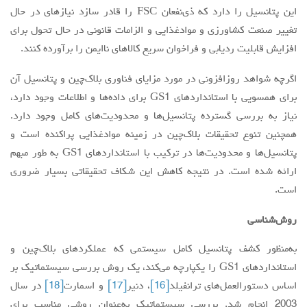
این پتانسیل را دارد که ذی‌نفعان FSC را قادر سازد نیازهای در حال
تغییر صنعت کشاورزی و موادغذایی و الزامات قانونی در حال تحول برای
افزایش قابلیت ردیابی و فراخوان سریع کالاهای ناایمن را برآورده کنند.
اگرچه شواهد روزافزونی در مورد مزایای فناوری بلاک‌چین و پتانسیل آن
برای همسویی با استانداردهای GS1 برای داده‌ها و اطلاعات وجود دارد،
نیاز به بررسی گسترده پتانسیل‌ها و محدودیت‌های کامل وجود دارد.
همچنین تنوع تحقیقات بلاک‌چین در زمینه موادغذایی پراکنده است و
پتانسیل‌ها و محدودیت‌ها در ترکیب با استانداردهای GS1 به طور مبهم
ارائه شده است. در نتیجه کاهش این شکاف تحقیقاتی بسیار ضروری
است.
روش‌شناسی
به‌منظور کشف پتانسیل کامل سیستمی که عملکردهای بلاک‌چین و
استانداردهای GS1 را یکپارچه می‌کند، یک روش بررسی سیستماتیک بر
اساس دستورالعمل‌های ترانفیلد
[16]
، دنیر
[17]
و اسمارت
[18]
در سال
2003 انجام شد. بررسی سیستماتیک به‌عنوان روشی مناسب برای