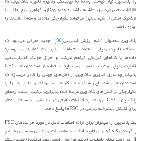
به بلاک‌چین نیاز نیست، بسته به پیچیدگی زنجیره تأمین، بلاک‌چینی که
اطلاعات تغییرناپذیری داشته باشد (به‌عنوان‌مثال، گواهی ذبح حلال یا
ارگانیک اصلی از منبع معتبر) می‌تواند یکپارچگی داده‌ها و منشأ اطلاعات را
بهبود بخشد.
بلاک‌چین به‌عنوان “لایه ارزش اینترنتی
[36]
” جدید معرفی می‌شود که
سه‌گانه قابلیت ردیابی، اعتماد و شفافیت را برای تراکنش‌های مربوط به
داده‌ها یا کالاهای فیزیکی فراهم می‌کند و احراز هویت، اعتبارسنجی،
قابلیت ردیابی و ثبت را تسهیل می‌نماید. استفاده از استانداردهای GS1
با یکپارچه‌سازی فناوری بلاک‌چین، راه‌حل‌های جهانی را قادر می‌سازد که
استانداردهای شناسایی شرکت‌ها، مکان‌ها، محصولات و دارایی‌ها را با
یکپارچگی تراکنش‌های بلاک‌چین مرتبط کند؛ بنابراین، ترکیب استانداردهای
بلاک‌چین و GS1 می‌تواند به الزامات نظارتی در حال ظهور و سختگیرانه‌تر
برای اشکال پیشرفته ردیابی در FSCها پاسخ دهد.
یک بلاک‌چین را می‌توان برای ارائه اطلاعات کامل در مورد فرایندهای FSC
پیکربندی کرد که برای تأیید انطباق با مشخصات و ردیابی محصول به منبع
آن در رویدادهای نامطلوب (مانند فراخوان ایمنی ‌مصرف‌کننده) مفید است.