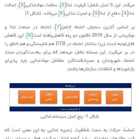
می‌کند. این 5 اصل شامل: کیفیت غذا
[2]
، سلامت موادغذایی
[3]
، اصالت
غذا
[4]
، دفاع از غذا
[5]
، و امنیت غذایی
[6]
می‌باشد. (شکل 1)
بر اساس آخرین سنجش اعتماد اِدِلمن
[7]
، اعتماد در صنعت غذا و
نوشیدنی از سال 2019 تاکنون دو پله کاهش‌یافته است
[8]
. این کاهش
قابل‌توجه است؛ زیرا ساختار اعتماد در ETB هم شایستگی و هم اخلاق را
در بر می‌گیرد. این مسئله نشان می‌دهد که برای به‌دست‌آوردن مجدد
اعتماد شهروندان و ‌مصرف‌کنندگان، مشاغل موادغذایی باید پذیرای
بازخوردها و انتقادات ‌‌سازمان‌ها باشند.
شکل 1- پنج اصل سیستم غذایی
اساساً، حرکت به سمت شفافیت زنجیره غذایی به این معنی است که
کسب‌وکارهای موادغذایی باید آماده اتخاذ رویکردی فعال و مستمر برای