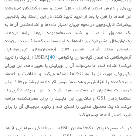
ویژگی‌های ذاتی محصول (مانند کیفیت غذا، ایمنی موادغذایی) یا روش‌های
بیرونی پردازش (مانند ارگانیک، حلال) است و مصرف‌کنندگان نمی‌توانند
این ادعاها را قبل یا بعد از خرید تأیید کنند. در این راستا، یک بلاک‌چین
پیشرفت قابل‌توجهی در نحوه جریان اعتبار داده‌ها و اضافه‌شدن آن‌ها به
یک محصول یا ثبت و ضبط دسته/مجموعه آن‌ها ارائه می‌دهد.
به‌عنوان‌مثال، تغییرناپذیری داده‌ها به این معناست که مالک برند می‌تواند
سابقه‌ای مانند گواهی شخص ثالث (به‌عنوان‌مثال، تجزیه‌وتحلیل
آزمایشگاهی که ادعای گیاه‌خواری یا گواهی USDA
[40]
ارگانیک را تأیید
می‌کند) اضافه کند، اما نمی‌تواند آن را ویرایش یا تغییر دهد. این ویژگی
یکپارچگی موردنیاز را به FSCها اضافه می‌کند و شفافیت و اعتماد
‌مصرف‌کننده را افزایش می‌دهد، به‌خصوص اگر داده‌های شخص ثالث برای
درخواست مشتریان در دسترس قرار گیرد. در این زمینه، ترکیبی از
استانداردهای GS1 و بلاک‌چین این قابلیت را برای ‌مصرف‌کننده فراهم
می‌کند که یک محصول غذایی را اسکن کند و رکورد دیجیتال آن را برای
تأیید اعتبار ادعاها جستجو کند.
در یک سطح دقیق‌تر، تکه‌تکه‌شدن FSCها و پراکندگی جغرافیایی آن‌ها،