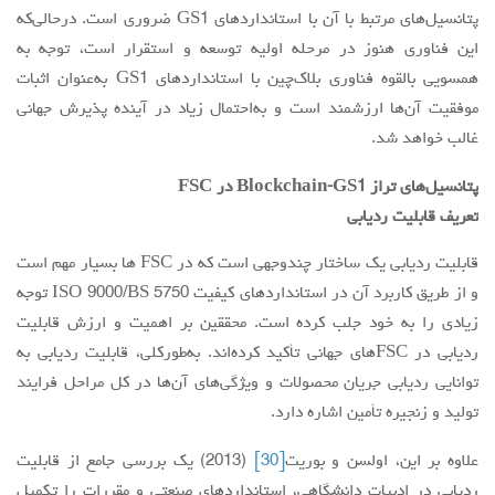
پتانسیل‌های مرتبط با آن با استانداردهای GS1 ضروری است. درحالی‌که
این فناوری هنوز در مرحله اولیه توسعه و استقرار است، توجه به
همسویی بالقوه فناوری بلاک‌چین با استانداردهای GS1 به‌عنوان اثبات
موفقیت آن‌ها ارزشمند است و به‌احتمال زیاد در آینده پذیرش جهانی
غالب خواهد شد.
پتانسیل‌های تراز
Blockchain-GS1
در
FSC
تعریف قابلیت ردیابی
قابلیت ردیابی یک ساختار چندوجهی است که در FSC ‌ها بسیار مهم است
و از طریق کاربرد آن در استانداردهای کیفیت ISO 9000/BS 5750 توجه
زیادی را به خود جلب کرده است. محققین بر اهمیت و ارزش قابلیت
ردیابی در FSCهای جهانی تأکید کرده‌اند. به‌طورکلی، قابلیت ردیابی به
توانایی ردیابی جریان محصولات و ویژگی‌های آن‌ها در کل مراحل فرایند
تولید و زنجیره تأمین اشاره دارد.
علاوه بر این، اولسن و بوریت
[30]
(2013) یک بررسی جامع از قابلیت
ردیابی در ادبیات دانشگاهی، استانداردهای صنعتی و مقررات را تکمیل