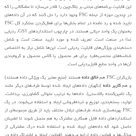
این قابلیت برنامه‌های مبتنی بر بلاک‌چین را قادر می‌سازد تا مشکلاتی را که
در چندین حوزه از جمله FSC وجود دارد را حل کنند که در آن داده‌های
تأیید شده و رد نشده در تمام بخش‌ها برای فعال‌کردن عملکرد کل FSC
به‌عنوان یک واحد حیاتی هستند. در چارچوب استانداردهای GS1، ردیابی
غذا در صنعت است. تعریف شده و مورد تأیید صنعت است و شامل
دسته‌بندی ویژگی‌های قابلیت ردیابی است. این‌ها شامل نیاز به اختصاص
شناسه‌های منحصربه‌فرد برای هر محصول یا کلاس محصول و گروه‌بندی
آن‌ها در واحد منابع قابل‌ردیابی است.
بازیگران FSC هم
خالق داده
هستند (منبع معتبر یک ویژگی داده هستند)
و هم
کاربر داده
(نگهبان داده‌های ایجاد شده توسط طرف‌های دیگر مانند
یک تأمین‌کننده بالادستی). داده‌ها به ترتیب متوالی کشاورزی، برداشت،
تولید، بسته‌بندی، توزیع و خرده‌فروشی ایجاد و استفاده می‌شوند. در یک
FSC بهینه‌سازی شده، طرف‌های تبادل مختلف باید از طریق مجموعه‌ای از
استانداردهای داده قابل همکاری مشترک به هم متصل شوند تا اطمینان
حاصل شود که داده‌های ایجاد شده و استفاده شده درک مشترکی از
ویژگی‌ها و قوانین داده ارائه می‌دهند (قوانین ایجاد و اشتراک داده در