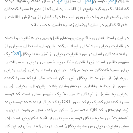
مالهوترا
[32]
، گوسین
[33]
، ال ساوی
[34]
، در سال 2007 پیشنهاد کردند
که اتخاذ یک رویکرد جامع‌تر از قابلیت ردیابی که از منبع تا مصرف‌کنندگان
نهایی گسترش می‌یابد، ضروری است تا درک کاملی از پردازش اطلاعات و
اشتراک‌گذاری در میان ذی‌نفعان زنجیره تأمین به دست آید.
در این راستا، فناوری بلاک‌چین بهبودهای قابل‌توجهی در شفافیت و اعتماد
در قابلیت ردیابی موادغذایی ایجاد می‌کند. بااین‌حال، استدلال بسیاری از
ارائه‌دهندگان راه‌حل در مورد قابلیت ردیابی از “مزرعه تا چنگال
[35]
” یک
مفهوم ناقص است؛ زیرا قانون حفظ حریم خصوصی ردیابی محصولات را
برای ‌مصرف‌کنندگان محدود می‌کند. در این راستا، ردیابی (برای ردیابی
روبه‌جلو) از مزرعه تا چنگال غیرممکن است، مگر اینکه ‌مصرف‌کننده
عضوی از برنامه وفاداری خرده‌فروشان باشد. بااین‌حال، ردیابی (برای
ردیابی به عقب) از “چنگال تا مزرعه” یک مفهوم عملی است که توسط
‌مصرف‌کننده‌ای که یک بارکد محور GS1 یا کد دیگر ارائه شده توسط برند
(به‌عنوان‌مثال، کد QR اختصاصی) اسکن می‌کند، فعال می‌شود. ازاین‌رو،
“شفافیت” مزرعه به چنگال توصیف مفیدتری از آنچه امکان‌پذیر است (در
مقابل قابلیت ردیابی مزرعه به چنگال) است. درحالی‌که لزوماً برای این کار