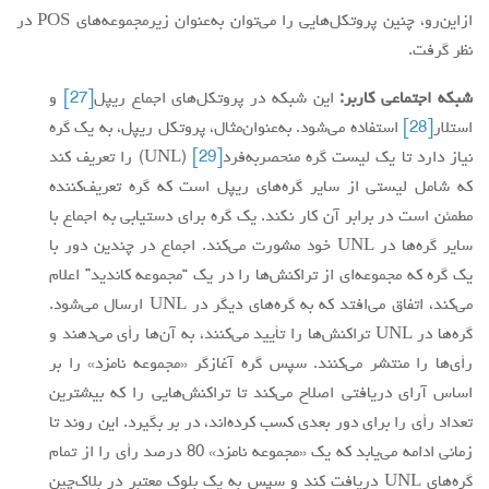
ازاین‌رو، چنین پروتکل‌هایی را می‌توان به‌عنوان زیرمجموعه‌های POS در
نظر گرفت.
شبکه اجتماعی کاربر:
این شبکه در پروتکل‌های اجماع ریپل
[27]
و
استلار
[28]
استفاده می‌شود. به‌عنوان‌مثال، پروتکل ریپل، به یک گره
نیاز دارد تا یک لیست گره منحصربه‌فرد
[29]
(UNL) را تعریف کند
که شامل لیستی از سایر گره‌های ریپل است که گره تعریف‌کننده
مطمئن است در برابر آن کار نکند. یک گره برای دستیابی به اجماع با
سایر گره‌ها در UNL خود مشورت می‌کند. اجماع در چندین دور با
یک گره که مجموعه‌ای از تراکنش‌ها را در یک “مجموعه کاندید” اعلام
می‌کند، اتفاق می‌افتد که به گره‌های دیگر در UNL ارسال می‌شود.
گره‌ها در UNL تراکنش‌ها را تأیید می‌کنند، به آن‌ها رأی می‌دهند و
رأی‌ها را منتشر می‌کنند. سپس گره آغازگر «مجموعه نامزد» را بر
اساس آرای دریافتی اصلاح می‌کند تا تراکنش‌هایی را که بیشترین
تعداد رأی را برای دور بعدی کسب کرده‌اند، در بر بگیرد. این روند تا
زمانی ادامه می‌یابد که یک «مجموعه نامزد» 80 درصد رأی را از تمام
گره‌های UNL دریافت کند و سپس به یک بلوک معتبر در بلاک‌چین