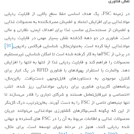
نقش فناوری
در زمینه FSC، یک هدف اساسی حفظ سطح بالایی از قابلیت ردیابی
موادغذایی برای افزایش اعتماد و اطمینان ‌مصرف‌کننده به محصولات غذایی
و اطمینان از مستندسازی مناسب غذا برای اهداف ایمنی، نظارتی و مالی
است. فناوری در دو دهه گذشته نقش بسیار مهمی در قابلیت ردیابی
موادغذایی ایفا کرده است. به‌عنوان‌مثال، شناسایی فرکانس رادیویی
[31]
در برخی از FSCها به کار گرفته شده است تا امکان شناسایی غیرمستقیم
محصولات را فراهم کند و قابلیت ردیابی غذا از انتها به انتها را افزایش
دهد. والمارت با استقرار پهپادهای با فناوری RFID در یک انبار برای
کنترل موجودی به دستاوردهای قابل‌توجهی دست‌یافت. بااین‌حال،
برنامه‌های کاربردی فناوری برای ردیابی موادغذایی ریز شده، اغلب
اختصاصی و غیرقابل‌تعامل هستند و شرکای تجاری را قادر می‌سازند تا
تنها جنبه‌های خاصی از FSC را به دست آورند. به‌این‌ترتیب، درک کل‌نگر
از این که چگونه کسب‌وکارهای کشاورزی موادغذایی می‌توانند جریان
محصولات غذایی و اطلاعات مربوط به آن را در FSC ‌های گسترده و جهانی
شده ردیابی کنند، هنوز در مرحله نوپای توسعه است. برای مثال،