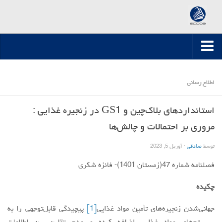
جرثقیل سقفی
صفحه اصلی
اطلاع رسانی
ارسال مقاله
مقالات تخصصی
استانداردهای بلاک‌چین و GS1 در زنجیره غذایی :
مقالات سال 1395-1394
مروری بر احتمالات و چالش‌ها
مقالات سال 1396
توسط
صادقی
·
آوریل 5, 2023
مقالات سال 1399-1397
فصلنامه شماره 47(زمستان 1401)- فائزه شکری
مقالات سال 1400
چکیده
مقالات سال 1401
مقالات سال 1402
جهانی‌شدن زنجیره‌های تأمین مواد غذایی
[1]
پیچیدگی قابل‌توجهی را به
مقالات سال 1403