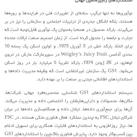
استانداردهای زنجیره‌تأمین جهانی
نوآوری‌ها نه تنها ترکیب ساده‌ای از تغییرات فنی در فرایندها و رویه‌ها
هستند، بلکه اشکال جدیدی از ترتیبات اجتماعی و ‌‌سازمانی را نیز در بر
می‌گیرند. بارکد محصول در همه‌جا به‌عنوان یک نوآوری قابل‌توجه است که
تجارت و جامعه را متحول کرده است. از زمان تصمیم صنعت ایالات متحده
برای اتخاذ بارکد خطی در 3 آوریل 1973، و اولین اسکن یک بسته 10
عددی آدامس Wrigley’s Juicy Fruit در سوپرمارکت مارش در تروی
اوهایو، در 26 ژوئن 1974، بارکد تقریباً 5 میلیارد بار در روز اسکن
می‌شود. GS1 یک ‌‌سازمان غیرانتفاعی است که وظیفه مدیریت داده‌ها و
استانداردهای اطلاعاتی مبتنی بر صنعت را بر عهده دارد.
سیستم استانداردهای GS1 شناسایی منحصربه‌فرد جهانی شرکت‌ها،
مکان‌ها، محصولات و دارایی‌هایشان را اختصاص داده و مدیریت می‌کند.
آن‌ها برای جمع‌آوری داده‌ها، تبادل داده و همگام‌سازی داده‌ها در میان
شرکای تبادل FSC به چندین عملکرد فعال فناوری متکی هستند. در FSC
ها، نیاز روزافزونی به استانداردهای قابلیت همکاری برای تسهیل ادغام
بین کسب‌وکار وجود دارد. پذیرش فناوری بلاک‌چین با استانداردهای GS1