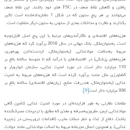
یافتن و کاهش نقاط ضعف در FSC ‌های خود باشند. این نقاط ضعف
می‌توانند بر هر پنج ستون که در شکل 1 نشان‌داده‌شده است تأثیر
بگذارند و نظارت و مداخلات بعدی از ستونی به ستون دیگر متفاوت است.
هزینه‌های اقتصادی و ناکارآمدی‌های مرتبط با این پنج اصل قابل‌توجه
است. به‌عنوان‌مثال، بانک جهانی در سال 2018 برآورد کرد که هزینه‌های
مربوط به‌سلامت موادغذایی (به‌عنوان‌مثال، ازدست‌دادن بهره‌وری،
هزینه‌های پزشکی) در اقتصادهای با درآمد کم تا متوسط سالانه بالغ بر
110 میلیارد دلار است. در مورد امنیت غذایی، ‌‌سازمان خواروبار و
کشاورزی ملل متحد برآورد کرده است که هزینه‌های مربوط به امنیت
غذایی (به‌عنوان‌مثال، هدررفت منابع، زیان‌های اقتصادی) سالانه بالغ بر
936 میلیارد دلار است
[9]
.
مقامات نظارتی به طور فزاینده‌ای در مورد امنیت غذایی (تأمین کافی
موادغذایی ایمن، مقرون‌به‌صرفه و مغذی که مطابق با ترجیحات ‌مصرف‌کننده
باشد)، دفاع از غذا، و خطر حملات مخرب (اقدامات تروریستی در زنجیره
غذایی)، و همچنین اعمال مجرمانه مربوط به اصالت موادغذایی مانند حوادث