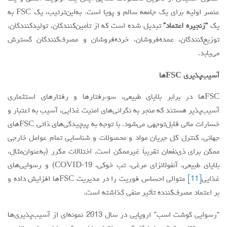
عنصر اولیه برای یک جامعه سالم و پویا است. به‌این‌ترتیب، یک FSC به
یک
“زنجیره‌ اعتماد”
تبدیل شده است که از تأمین‌کنندگان، ‌تولیدکنندگان،
توزیع‌کنندگان، عمده‌فروشان، خرده‌فروشان و ‌مصرف‌کنندگان گسترش
می‌یابد.
آسیب‌پذیری
FSC
ها
FSCها در برابر بلایای طبیعی، سوءرفتارها و رفتارهای استثماری
آسیب‌پذیر هستند که منجر به نگرانی‌های امنیت غذایی، آسیب به اعتبار و
خسارات مالی قابل‌توجهی می‌شود. با توجه به پیچیدگی‌های ذاتی FSCهای
جهانی، کنترل کل جریان مواد و محصولات و شناسایی تمام عوامل خارجی
ممکن برای ذی‌نفعان تقریباً غیرممکن است. اختلالات مکرر (به‌عنوان‌مثال،
بلایای طبیعی، آنفولانزای مرغی، تب خوکی، COVID-19) و رسوایی‌های
غذایی
[11]
متوالی احساس فوریت را در مدیریت FSCها افزایش داده و
بر اعتماد ‌مصرف‌کننده تأثیر منفی گذاشته است.
“رسوایی گوشت اسب” اروپایی در سال 2013 نمونه‌ای از آسیب‌پذیری‌ها