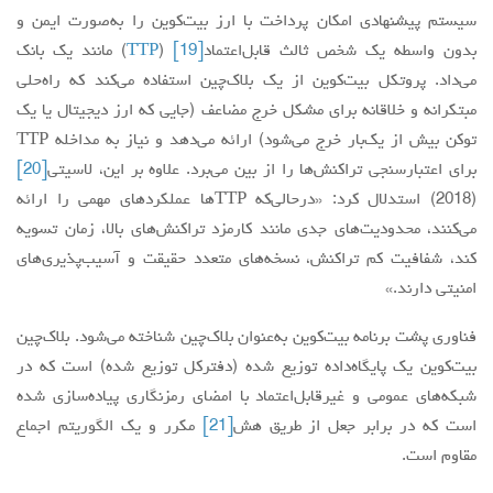
سیستم پیشنهادی امکان پرداخت با ارز بیت‌کوین را به‌صورت ایمن و
بدون واسطه یک شخص ثالث قابل‌اعتماد
[19]
(
TTP
) مانند یک بانک
می‌داد. پروتکل بیت‌کوین از یک بلاک‌چین استفاده می‌کند که راه‌حلی
مبتکرانه و خلاقانه برای مشکل خرج مضاعف (جایی که ارز دیجیتال یا یک
توکن بیش از یک‌بار خرج می‌شود) ارائه می‌دهد و نیاز به مداخله TTP
برای اعتبارسنجی تراکنش‌ها را از بین می‌برد. علاوه بر این، لاسیتی
[20]
(2018) استدلال کرد: «درحالی‌که TTPها عملکردهای مهمی را ارائه
می‌کنند، محدودیت‌های جدی مانند کارمزد تراکنش‌های بالا، زمان تسویه
کند، شفافیت کم تراکنش، نسخه‌های متعدد حقیقت و آسیب‌پذیری‌های
امنیتی دارند.»
فناوری پشت برنامه بیت‌کوین به‌عنوان بلاک‌چین شناخته می‌شود. بلاک‌چین
بیت‌کوین یک پایگاه‌داده توزیع شده (دفترکل توزیع شده) است که در
شبکه‌های عمومی و غیرقابل‌اعتماد با امضای رمزنگاری پیاده‌سازی شده
است که در برابر جعل از طریق هش
[21]
مکرر و یک الگوریتم اجماع
مقاوم است.