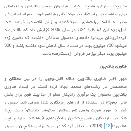
مدیریت سفارش، قابلیت ردیابی، فراخوان محصول نامطمئن و اقداماتی
برای محافظت در برابر تقلب در موادغذایی فراهم شود. عدم انجام این کار
منجر به ادامه بی‌اعتمادی ‌مصرف‌کننده و زیان اقتصادی خواهد شد.
قابل‌توجه این که GS1 UK در سال 2009 گزارش داد که 80 درصد
خرده‌فروشان بریتانیا داده‌های محصول متناقض داشتند که تخمین زده
می‌شود 700 میلیون پوند در مدت 5 سال کاهش سود داشته باشد و 300
میلیون پوند دیگر نیز در فروش ازدست‌رفته باشد.
فناوری بلاک‌چین
ظهور اخیر فناوری بلاک‌چین علاقه قابل‌توجهی را در بین محققان و
متخصصان در رشته‌های متعدد ایجاد کرده است. در ابتدا، فناوری
بلاک‌چین به‌عنوان یک نوآوری رادیکال مملو از جذابیت قوی برای بخش
مالی، به‌ویژه در استفاده از ارزهای رمزنگاری شده معرفی شد. حدس و
گمان در مورد هویت واقعی نام مستعار “ساتوشی ناکاموتو” باعث ایجاد
شک در سازندگان واقعی بیت‌کوین و انگیزه‌های آن‌ها شد. علاوه بر این،
هالابوردا
[12]
(2018) استدلال کرد که در مورد مزایای بلاک‌چین و مهم‌تر