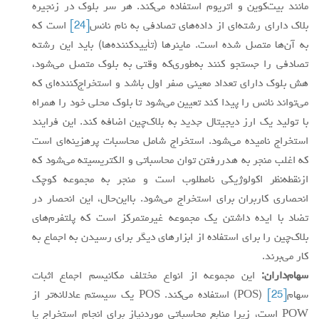
مانند بیت‌کوین و اتریوم استفاده می‌کند. هر سر بلوک در زنجیره
بلاک دارای رشته‌ای از داده‌های تصادفی به نام نانس
[24]
است که
به آن‌ها متصل شده‌ است.‌ ماینرها (تأییدکننده‌ها) باید این رشته
تصادفی را جستجو کنند به‌طوری‌که وقتی به بلوک متصل می‌شود،
هش بلوک دارای تعداد معینی صفر اول باشد و استخراج‌کننده‌ای که
می‌تواند نانس را پیدا کند تعیین می‌شود تا بلوک محلی خود را همراه
با تولید یک ارز دیجیتال جدید به بلاک‌چین اضافه کند. این فرایند
استخراج نامیده می‌شود. استخراج شامل محاسبات پرهزینه‌ای است
که اغلب منجر به هدررفتن توان محاسباتی و الکتریسیته می‌شود که
ازنقطه‌نظر اکولوژیکی نامطلوب است و منجر به مجموعه کوچک
انحصاری کاربران برای استخراج می‌شود. بااین‌حال، این انحصار در
تضاد با ایده داشتن یک مجموعه غیرمتمرکز است که پلتفرم‌های
بلاک‌چین را برای استفاده از ابزارهای دیگر برای رسیدن به اجماع به
کار می‌برند.
سهام‌داران:
این مجموعه از انواع مختلف مکانیسم اجماع اثبات
سهام
[25]
(POS) استفاده می‌کند. POS یک سیستم عادلانه‌تر از
POW است، زیرا منابع محاسباتی موردنیاز برای انجام استخراج یا