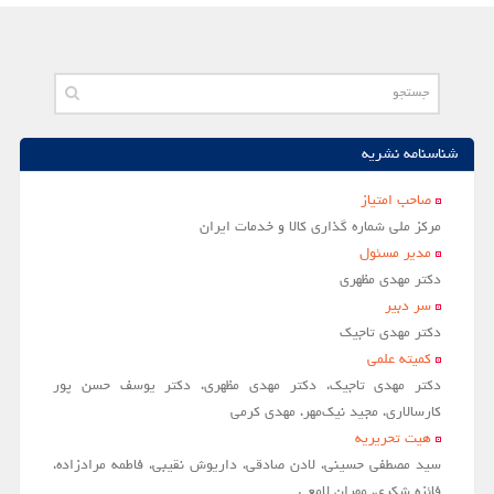
مقالات سال 1404
آرشیو
مرور
شناسنامه نشریه
شماره جاری
جستجو پیشرفته
صاحب امتياز
مركز ملي شماره گذاري كالا و خدمات ايران
راهنمای نویسندگان
مدير مسئول
نحوه ارسال مقاله
دکتر مهدی مظهری
سر دبير
اطلاعات نشریه
دکتر مهدی تاجیک
درباره نشریه
کمیته علمی
دکتر مهدی تاجیک، دکتر مهدی مظهری، دکتر یوسف حسن پور
اخبار و اعلانات
کارسالاری، مجید نیک‌مهر، مهدی کرمی
پیوندهای مفید
هیت تحریریه
تماس با ما
سید مصطفی حسینی، لادن صادقی، داریوش نقیبی، فاطمه مرادزاده،
فائزه شکری، مهران لامعی