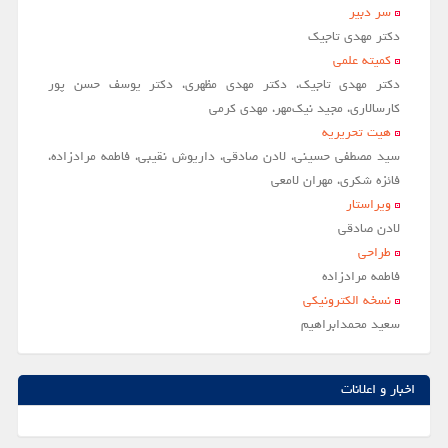
سر دبير
مقالات سال 1404
دکتر مهدی تاجیک
کمیته علمی
آرشیو
دکتر مهدی تاجیک، دکتر مهدی مظهری، دکتر یوسف حسن پور
مرور
کارسالاری، مجید نیک‌مهر، مهدی کرمی
هیت تحریریه
شماره جاری
سید مصطفی حسینی، لادن صادقی، داریوش نقیبی، فاطمه مرادزاده،
جستجو پیشرفته
فائزه شکری، مهران لامعی
ویراستار
راهنمای نویسندگان
لادن صادقي
نحوه ارسال مقاله
طراحی
فاطمه مرادزاده
اطلاعات نشریه
نسخه الکترونیکی
درباره نشریه
سعيد محمدابراهيم
اخبار و اعلانات
پیوندهای مفید
اخبار و اعلانات
تماس با ما