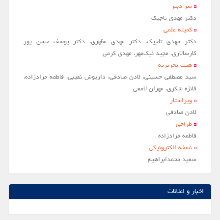
سر دبير
مقالات سال 1404
دکتر مهدی تاجیک
کمیته علمی
آرشیو
دکتر مهدی تاجیک، دکتر مهدی مظهری، دکتر یوسف حسن پور
مرور
کارسالاری، مجید نیک‌مهر، مهدی کرمی
هیت تحریریه
شماره جاری
سید مصطفی حسینی، لادن صادقی، داریوش نقیبی، فاطمه مرادزاده،
جستجو پیشرفته
فائزه شکری، مهران لامعی
ویراستار
راهنمای نویسندگان
لادن صادقي
نحوه ارسال مقاله
طراحی
فاطمه مرادزاده
اطلاعات نشریه
نسخه الکترونیکی
درباره نشریه
سعيد محمدابراهيم
اخبار و اعلانات
پیوندهای مفید
اخبار و اعلانات
تماس با ما