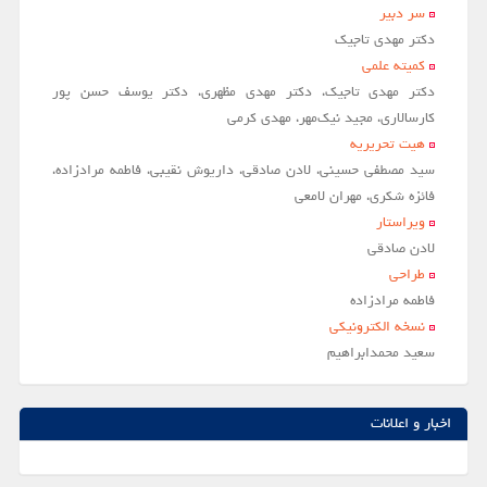
سر دبير
مقالات سال 1404
دکتر مهدی تاجیک
کمیته علمی
آرشیو
دکتر مهدی تاجیک، دکتر مهدی مظهری، دکتر یوسف حسن پور
مرور
کارسالاری، مجید نیک‌مهر، مهدی کرمی
هیت تحریریه
شماره جاری
سید مصطفی حسینی، لادن صادقی، داریوش نقیبی، فاطمه مرادزاده،
جستجو پیشرفته
فائزه شکری، مهران لامعی
ویراستار
راهنمای نویسندگان
لادن صادقي
نحوه ارسال مقاله
طراحی
فاطمه مرادزاده
اطلاعات نشریه
نسخه الکترونیکی
درباره نشریه
سعيد محمدابراهيم
اخبار و اعلانات
پیوندهای مفید
اخبار و اعلانات
تماس با ما