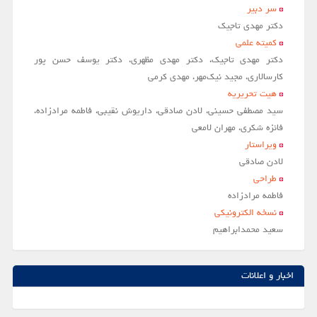
سر دبير
مقالات سال 1404
دکتر مهدی تاجیک
کمیته علمی
آرشیو
دکتر مهدی تاجیک، دکتر مهدی مظهری، دکتر یوسف حسن پور
مرور
کارسالاری، مجید نیک‌مهر، مهدی کرمی
هیت تحریریه
شماره جاری
سید مصطفی حسینی، لادن صادقی، داریوش نقیبی، فاطمه مرادزاده،
جستجو پیشرفته
فائزه شکری، مهران لامعی
ویراستار
راهنمای نویسندگان
لادن صادقي
نحوه ارسال مقاله
طراحی
فاطمه مرادزاده
اطلاعات نشریه
نسخه الکترونیکی
درباره نشریه
سعيد محمدابراهيم
اخبار و اعلانات
پیوندهای مفید
اخبار و اعلانات
تماس با ما