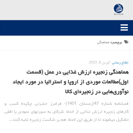
صفحه اصلی
برچسب:
هماهنگی
ارسال مقاله
اطلاع رسانی
آوریل 8, 2023
مقالات تخصصی
هماهنگی زنجیره ارزش غذایی در عمل (قسمت
مقالات سال 1395-1394
اول)
مطالعات موردی از اروپا و استرالیا در مورد ایجاد
مقالات سال 1396
نوآوری‌هایی در زنجیره‌ای کالا
مقالات سال 1399-1397
مقالات سال 1400
فصلنامه شماره 47(زمستان 1401)- فرامرز حضرتی چکیده کسب و
کارهای زنجیره ارزش غذایی از اتحاد شرکای به صورت­های عمودی یا افقی
مقالات سال 1401
تشکیل می­شوند تا از طریق این اتحاد هم بر شکست زنجیره غلبه کنند...
مقالات سال 1402
مقالات سال 1403