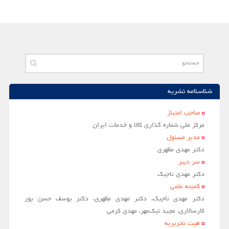
مقالات سال 1404
آرشیو
مرور
شماره جاری
جستجو پیشرفته
شناسنامه نشریه
راهنمای نویسندگان
صاحب امتياز
مركز ملي شماره گذاري كالا و خدمات ايران
نحوه ارسال مقاله
مدير مسئول
اطلاعات نشریه
دکتر مهدی مظهری
سر دبير
درباره نشریه
دکتر مهدی تاجیک
اخبار و اعلانات
کمیته علمی
پیوندهای مفید
دکتر مهدی تاجیک، دکتر مهدی مظهری، دکتر یوسف حسن پور
کارسالاری، مجید نیک‌مهر، مهدی کرمی
تماس با ما
هیت تحریریه