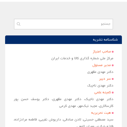
مقالات سال 1404
آرشیو
مرور
شناسنامه نشریه
شماره جاری
جستجو پیشرفته
صاحب امتياز
مركز ملي شماره گذاري كالا و خدمات ايران
راهنمای نویسندگان
مدير مسئول
نحوه ارسال مقاله
دکتر مهدی مظهری
سر دبير
اطلاعات نشریه
دکتر مهدی تاجیک
درباره نشریه
کمیته علمی
دکتر مهدی تاجیک، دکتر مهدی مظهری، دکتر یوسف حسن پور
اخبار و اعلانات
کارسالاری، مجید نیک‌مهر، مهدی کرمی
پیوندهای مفید
هیت تحریریه
تماس با ما
سید مصطفی حسینی، لادن صادقی، داریوش نقیبی، فاطمه مرادزاده،
فائزه شکری، مهران لامعی