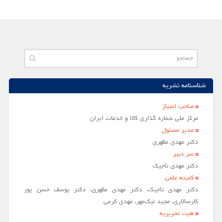
مقالات سال 1404
آرشیو
مرور
شماره جاری
شناسنامه نشریه
جستجو پیشرفته
راهنمای نویسندگان
صاحب امتياز
مركز ملي شماره گذاري كالا و خدمات ايران
نحوه ارسال مقاله
مدير مسئول
اطلاعات نشریه
دکتر مهدی مظهری
سر دبير
درباره نشریه
دکتر مهدی تاجیک
اخبار و اعلانات
کمیته علمی
دکتر مهدی تاجیک، دکتر مهدی مظهری، دکتر یوسف حسن پور
پیوندهای مفید
کارسالاری، مجید نیک‌مهر، مهدی کرمی
تماس با ما
هیت تحریریه