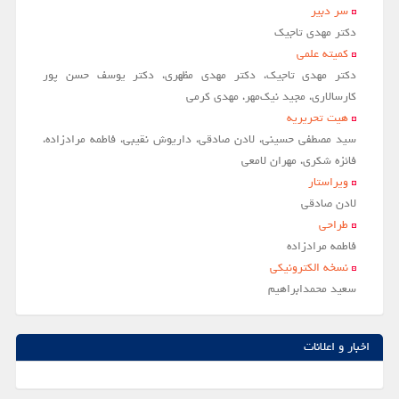
سر دبير
مقالات سال 1404
دکتر مهدی تاجیک
کمیته علمی
آرشیو
دکتر مهدی تاجیک، دکتر مهدی مظهری، دکتر یوسف حسن پور
مرور
کارسالاری، مجید نیک‌مهر، مهدی کرمی
هیت تحریریه
شماره جاری
سید مصطفی حسینی، لادن صادقی، داریوش نقیبی، فاطمه مرادزاده،
جستجو پیشرفته
فائزه شکری، مهران لامعی
ویراستار
راهنمای نویسندگان
لادن صادقي
نحوه ارسال مقاله
طراحی
فاطمه مرادزاده
اطلاعات نشریه
نسخه الکترونیکی
درباره نشریه
سعيد محمدابراهيم
اخبار و اعلانات
پیوندهای مفید
اخبار و اعلانات
تماس با ما