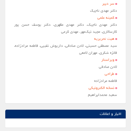
سر دبير
مقالات سال 1404
دکتر مهدی تاجیک
کمیته علمی
آرشیو
دکتر مهدی تاجیک، دکتر مهدی مظهری، دکتر یوسف حسن پور
مرور
کارسالاری، مجید نیک‌مهر، مهدی کرمی
هیت تحریریه
شماره جاری
سید مصطفی حسینی، لادن صادقی، داریوش نقیبی، فاطمه مرادزاده،
جستجو پیشرفته
فائزه شکری، مهران لامعی
ویراستار
راهنمای نویسندگان
لادن صادقي
نحوه ارسال مقاله
طراحی
فاطمه مرادزاده
اطلاعات نشریه
نسخه الکترونیکی
درباره نشریه
سعيد محمدابراهيم
اخبار و اعلانات
پیوندهای مفید
اخبار و اعلانات
تماس با ما