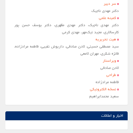
سر دبير
مقالات سال 1404
دکتر مهدی تاجیک
کمیته علمی
آرشیو
دکتر مهدی تاجیک، دکتر مهدی مظهری، دکتر یوسف حسن پور
مرور
کارسالاری، مجید نیک‌مهر، مهدی کرمی
هیت تحریریه
شماره جاری
سید مصطفی حسینی، لادن صادقی، داریوش نقیبی، فاطمه مرادزاده،
جستجو پیشرفته
فائزه شکری، مهران لامعی
ویراستار
راهنمای نویسندگان
لادن صادقي
نحوه ارسال مقاله
طراحی
فاطمه مرادزاده
اطلاعات نشریه
نسخه الکترونیکی
درباره نشریه
سعيد محمدابراهيم
اخبار و اعلانات
پیوندهای مفید
اخبار و اعلانات
تماس با ما