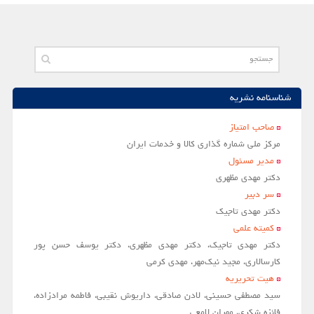
مقالات سال 1404
آرشیو
مرور
شناسنامه نشریه
شماره جاری
جستجو پیشرفته
صاحب امتياز
مركز ملي شماره گذاري كالا و خدمات ايران
راهنمای نویسندگان
مدير مسئول
نحوه ارسال مقاله
دکتر مهدی مظهری
سر دبير
اطلاعات نشریه
دکتر مهدی تاجیک
درباره نشریه
کمیته علمی
دکتر مهدی تاجیک، دکتر مهدی مظهری، دکتر یوسف حسن پور
اخبار و اعلانات
کارسالاری، مجید نیک‌مهر، مهدی کرمی
پیوندهای مفید
هیت تحریریه
تماس با ما
سید مصطفی حسینی، لادن صادقی، داریوش نقیبی، فاطمه مرادزاده،
فائزه شکری، مهران لامعی