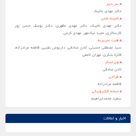
سر دبير
مقالات سال 1404
دکتر مهدی تاجیک
کمیته علمی
آرشیو
دکتر مهدی تاجیک، دکتر مهدی مظهری، دکتر یوسف حسن پور
مرور
کارسالاری، مجید نیک‌مهر، مهدی کرمی
هیت تحریریه
شماره جاری
سید مصطفی حسینی، لادن صادقی، داریوش نقیبی، فاطمه مرادزاده،
جستجو پیشرفته
فائزه شکری، مهران لامعی
ویراستار
راهنمای نویسندگان
لادن صادقي
نحوه ارسال مقاله
طراحی
فاطمه مرادزاده
اطلاعات نشریه
نسخه الکترونیکی
درباره نشریه
سعيد محمدابراهيم
اخبار و اعلانات
پیوندهای مفید
اخبار و اعلانات
تماس با ما