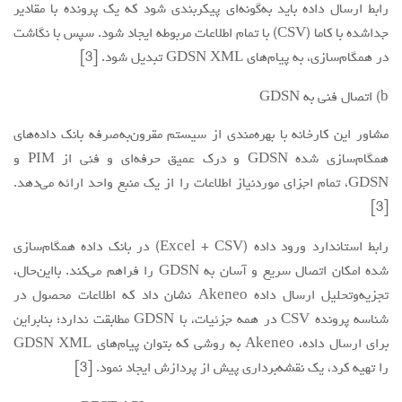
رابط ارسال داده باید به‌گونه‌ای پیکربندی شود که یک پرونده با مقادیر
جداشده با کاما (CSV) با تمام اطلاعات مربوطه ایجاد شود. سپس با نگاشت
در همگام‌سازی، به پیام‌های GDSN XML تبدیل شود. [3]
b) اتصال فنی به GDSN
مشاور این کارخانه با بهره‌مندی از سیستم مقرون‌به‌صرفه بانک داده‌های
همگام‌سازی شده GDSN و درک عمیق حرفه‌ای و فنی از PIM و
GDSN، تمام اجزای موردنیاز اطلاعات را از یک منبع واحد ارائه می‌دهد.
[3]
رابط استاندارد ورود داده (Excel + CSV) در بانک داده همگام‌سازی
شده امکان اتصال سریع و آسان به GDSN را فراهم می‌کند. بااین‌حال،
تجزیه‌وتحلیل ارسال داده Akeneo نشان داد که اطلاعات محصول در
شناسه پرونده CSV در همه جزئیات، با GDSN مطابقت ندارد؛ بنابراین
برای ارسال داده، Akeneo به روشی که بتوان پیام‌های GDSN XML
را تهیه کرد، یک نقشه‌برداری پیش از پردازش ایجاد نمود. [3]