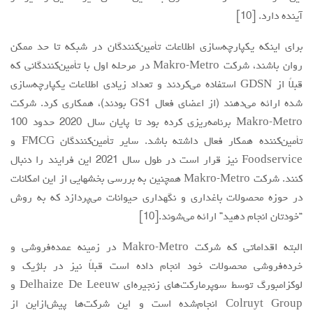
آینده دارد. [10]
برای اینکه یکپارچه‌سازی اطلاعات تأمین‌کنندگان در شبکه تا حد ممکن
روان باشند، شرکت Makro-Metro در مرحله اول با تأمین‌کنندگانی که
قبلاً از GDSN استفاده می‌کردند و تعداد زیادی اطلاعات یکپارچه‌سازی
شده ارائه می‌دهند (از اعضای فعال GS1 بودند)، همکاری کرد. شرکت
Makro-Metro برنامه‌ریزی کرده بود تا پایان سال 2020 حدود 100
تأمین‌کننده همکار فعال داشته باشد. سایر تأمین‌کنندگان FMCG و
Foodservice نیز قرار است در طول سال 2021 این فرایند را دنبال
کنند. شرکت Makro-Metro همچنین به بررسی بخشهایی از این امکانات
در حوزه محصولات باغداری و نگهداری حیوانات می‌پردازد که به روش
“خودتان انجام دهید” ارائه می‌شوند.[10]
البته اقداماتی که شرکت Makro-Metro در زمینه عمده‌فروشی و
خرده‌فروشی محصولات خود انجام داده است قبلاً نیز در بلژیک و
لوکزامبورگ توسط سوپرمارکت‌های زنجیره‌ای Delhaize De Leeuw و
Colruyt Group انجام‌شده است و این شرکت‌ها پیش‌ازاین از