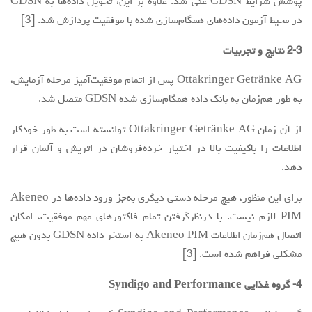
پوشش شرایط GDSN غنی شد. علاوه بر این، تحویل داده‌ها به GDSN
در محیط آزمون داده‌های همگام‌سازی شده با موفقیت پردازش شد. [3]
2-3 نتایج و تجربیات
Ottakringer Getränke AG پس از اتمام موفقیت‌آمیز مرحله آزمایش،
به طور هم‌زمان به بانک داده همگام‌سازی شده GDSN متصل شد.
از آن زمان Ottakringer Getränke AG توانسته است به طور خودکار
اطلاعات را باکیفیت بالا در اختیار خرده‌فروشان در اتریش و آلمان قرار
دهد.
برای این منظور، هیچ مرحله دستی دیگری به‌جز ورود داده‌ها در Akeneo
PIM لازم نیست. با درنظرگرفتن تمام فاکتورهای مهم موفقیت، امکان
اتصال هم‌زمان اطلاعات Akeneo PIM به استخر داده GDSN بدون هیچ
مشکلی فراهم شده است. [3]
4- گروه غذایی Syndigo and Performance