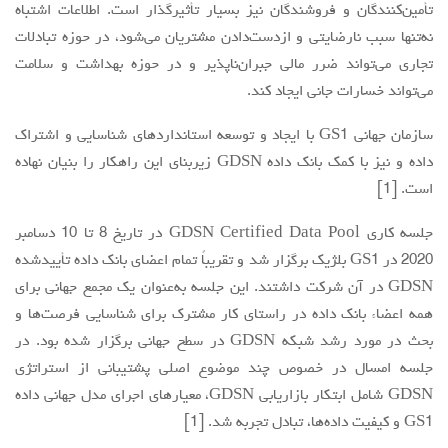
تأمین‌کنندگان و فروشندگان نیز بسیار تأثیرگذار است. اطلاعات اشتباه
نه‌تنها سبب نارضایتی و ازدست‌دادن مشتریان می‌شود، در حوزه تبادلات
تجاری می‌تواند ضرر مالی جبران‌ناپذیر و در حوزه بهداشت و سلامت
می‌تواند خسارات جانی ایجاد کند.
سازمان جهانی GS1 با ایجاد و توسعه استانداردهای شناسایی و اشتراک
داده و نیز با کمک بانک داده GDSN زیربنای این راهکار را بنیان نهاده
است. [1]
جلسه کاری GDSN Certified Data Pool در تاریخ 8 تا 10 دسامبر
2020 در GS1 بلژیک برگزار شد و تقریباً تمام اعضای بانک داده تأییدشده
GDSN در آن شرکت داشتند. این جلسه به‌عنوان یک مجمع جهانی برای
همه اعضاء بانک داده در راستای کار مشترک برای شناسایی فرصت‌ها و
بحث در مورد رشد شبکه GDSN در سطح جهانی برگزار شده بود. در
جلسه امسال در خصوص چند موضوع اصلی پشتیبانی از استراتژی
GDSN شامل ابتکار بازاریابی GDSN، معیارهای اجرای مدل جهانی داده
GS1 و کیفیت داده‌ها، تبادل تجربه شد. [1]