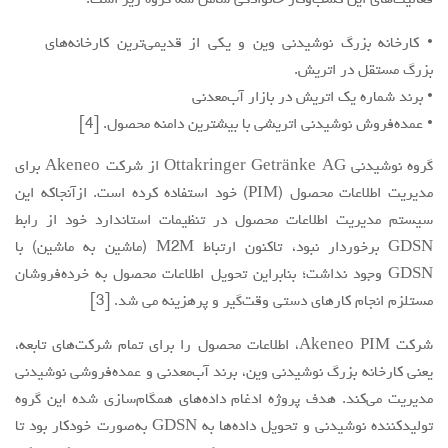
فعالیت‌های این کسب‌وکار خانوادگی شامل سه گروه زیر است:
• کارخانه بزرگ نوشیدنی وین و یکی از قدیمی‌ترین کارخانه‌های
بزرگ مستقل در اتریش.
• برند شماره یک اتریش در بازار آب‌معدنی
• عمده‌فروش نوشیدنی اتریشی با بیشترین دامنه محصول. [4]
گروه نوشیدنی Ottakringer Getränke AG از شرکت Akeneo برای
مدیریت اطلاعات محصول (PIM) خود استفاده کرده است. ازآنجاکه این
سیستم مدیریت اطلاعات محصول در تنظیمات استاندارد خود از رابط
GDSN برخوردار نبود، تاکنون ارتباط M2M (ماشین به ماشین) با
GDSN وجود نداشت؛ بنابراین تحویل اطلاعات محصول به خرده‌فروشان
مستلزم انجام کارهای دستی وقت‌گیر و پرهزینه می شد. [3]
شرکت Akeneo PIM، اطلاعات محصول را برای تمام شرکت‌های تابعه،
یعنی کارخانه بزرگ نوشیدنی وین، برند آب‌معدنی و عمده‌فروشی نوشیدنی
مدیریت می‌کند. هدف پروژه ادغام داده‌های همگام‌سازی شده این گروه
تولیدکننده نوشیدنی و تحویل داده‌ها به GDSN به‌صورت خودکار بود تا