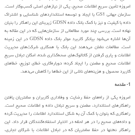
امروزه تأمین سریع اطلاعات صحیح، یکی از نیازهای اصلی کسب‌وکار است.
مقالات سال 1404
سازمان جهانی GS1 با ایجاد و توسعه استانداردهای شناسایی و اشتراک
آرشیو
داده با کیفیت و نیز با کمک بانک داده GDSN زیربنای این راهکار را بنیان
نهاده است. بررسی چند مورد مطالعاتی از سازمان‌هایی که در این مقاله به
مرور
آن‌ها اشاره می‌شود بیانگر کاربرد موثر بانک داده GDSN در این زمینه
شماره جاری
است. مطالعات نشان می‌دهند این بانک با همکاری شرکت‌های مدیریت
جستجو پیشرفته
اطلاعات و یاری گرفتن از کاتالوگ‌های صحه‌گذاری شده، امکان تبادل سریع
اطلاعات صحیح و مطمئن را ایجاد کرده؛ دوباره‌کاری‌، خطای توزیع، خطاهای
راهنمای نویسندگان
کاربرد محصول و هزینه‌های ناشی از این خطاها را کاهش می‌دهد.
نحوه ارسال مقاله
1- مقدمه
اطلاعات نشریه
درباره نشریه
امروزه یکی از راه‌های حفظ رضایت و وفاداری کاربران و مشتریان یافتن
راهکارهای استاندارد، مطمئن و سریع تبادل داده و اطلاعات صحیح است.
اخبار و اعلانات
راهکاری که بتوان با کمک آن به شکل استاندارد اطلاعات را مدیریت کرده
پیوندهای مفید
و داده‌های صحیح را در هر لحظه در اختیار استفاده‌کنندگان قرار داد. این
تماس با ما
راهکار نه‌تنها در حفظ مشتریان که در تبادل اطلاعات با شرکای تجاری،