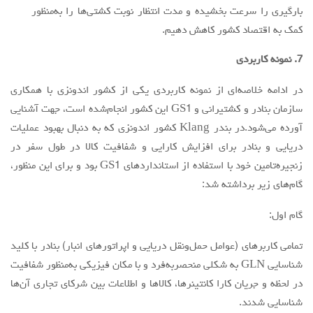
بارگیری را سرعت بخشيده و مدت انتظار نوبت کشتی‌ها را به‌منظور
کمک به اقتصاد کشور كاهش دهيم.
7. نمونه كاربردي
در ادامه خلاصه‌اي از نمونه كاربردي يكي از كشور اندونزي با همكاري
سازمان بنادر و كشتيراني و GS1 اين كشور انجام‌شده است، جهت آشنايي
آورده مي‌شود.در بندر Klang كشور اندونزي كه به دنبال بهبود عملیات
دریایی و بنادر برای افزایش کارایی و شفافیت کالا در طول سفر در
زنجیره‌تامین خود با استفاده از استاندارد‌هاي GS1 بود و براي اين منظور،
گام‌هاي زير برداشته شد:
گام اول:
تمامی کاربرهای (عوامل حمل‌ونقل دریایی و اپراتورهای انبار) بنادر با كليد
شناسايي GLN به شکلی منحصربه‌فرد و با مکان فیزیکی به‌منظور شفافیت
در لحظه و جریان کارا کانتینرها، کالاها و اطلاعات بین شرکای تجاری آن‌ها
شناسایی شدند.