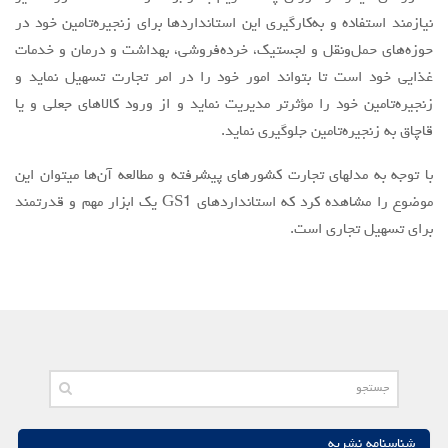
نيازمند استفاده و به‌کارگیری اين استانداردها براي زنجيره‌تامين خود در
حوزه‌هاي حمل‌و‌نقل و لجستيك، خرده‌فروشی، بهداشت و درمان و خدمات
غذايي خود است تا بتواند امور خود را در امر تجارت تسهيل نمايد و
زنجيره‌تامين خود را مؤثرتر مديريت نمايد و از ورود كالاهاي جعلي و يا
قاچاق به زنجيره‌تامين جلوگيري نمايد.
با توجه به مدل‏هاي تجارت كشورهاي پيشرفته و مطالعه آن‌ها مي‏توان اين
موضوع را مشاهده كرد كه استانداردهاي GS1 يك ابزار مهم و قدرتمند
براي تسهيل تجاري است.
شناسنامه نشریه