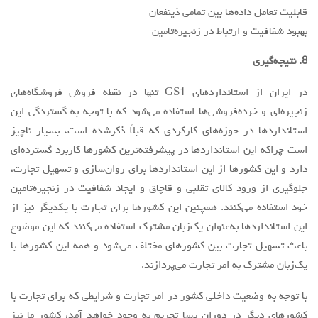
قابلیت تعامل داده‌ها بین تمامی ذینفعان
بهبود شفافیت و ارتباط در زنجیره‌تامین
8. نتيجه‌گيري
در ايران از استانداردهاي GS1 تنها در نقطه فروش فروشگاه‌هاي
زنجيره‌اي و خرده‌فروشي‌ها استفاده مي‌شود كه با توجه به گستردگي اين
استانداردها در حوزه‌هاي كاركردي كه قبلاً ذکرشده است، بسيار ناچيز
است چراکه اين استانداردها در پيشرفته‌ترين كشورها كاربرد گسترده‌اي
دارد و اين كشورها از اين استانداردها براي روان‌سازي و تسهيل تجارت،
جلوگيري از ورود كالاي تقلبي و قاچاق و ايجاد شفافيت در زنجيره‌تامين
خود استفاده مي‌كنند‌. همچنين اين كشورها براي تجارت با يكديگر نيز از
اين استانداردها به‌عنوان یک‌زبان مشترك استفاده مي‌كنند كه اين موضوع
باعث تسهيل تجارت بين كشورهاي مختلف مي‌شود و همه اين كشورها با
یک‌زبان مشترك به امر تجارت مي‌پردازند.
با توجه به وضعيت داخلي كشور در امر تجارت و شرايطي كه براي تجارت با
كشورهاي ديگر در دوران پسا تحريم به وجود خواهد آمد، كشور ما نيز