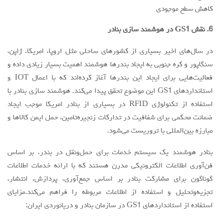
کاهش سطح موجودی
6. نقش GS1 در هوشمند سازی بنادر
در سال‌های اخیر بسیاری از کشورهای ساحلی مثل اروپا، امریکا، ژاپن،
سنگاپور و کره جنوبی به ایجاد بندرها هوشمند اهمیت بسيار زيادي داده و
فعالیت‌هایی برای ایجاد اين بندرها آغاز کرده‌اند که با اعمال IOT و
استاندارد‌هاي GS1 اين موضوع تحقق پيدا مي‌كند. هوشمند سازی بنادر با
استفاده از تكنولوژي RFID در بسیاری از بنادر امریکا موجب ايجاد
ضمانت محکمی برای شفافیت در تدارکات زنجیره‌تامین، حمل ایمن کالاها و
مبارزه بین‌المللی با تروریست مي‌شود.
بنادر هوشمند یک سیستم خدمات برای حمل‌ونقل در بندر، بر اساس
فن‌آوری اطلاعات الکترونیکی مدرن هستند که با ارائه خدمات اطلاعات
گوناگون برای مشارکت بنادر بر اساس جمع‌آوری، پردازش، انتشار،
تجزیه‌وتحلیل و استفاده از اطلاعات مربوطه را فراهم می‌كند.مزاياي
استفاده از استاندارد‌هاي GS1 در سازمان بنادر و دريانوردي ايران: