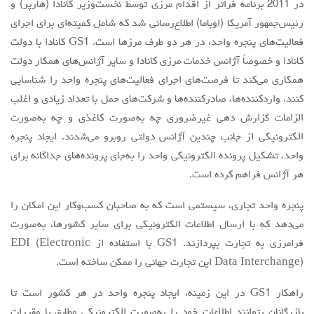
در 2011 برنامه فراتر از اقدام مرزی توسط نخست‌وزیر کانادا (هارپر) و
رئیس‌جمهور آمریکا (اوباما) اطلاع‌رسانی شد که شامل کمیته‌ای برای اجرای
فعالیت‌های پنجره واحد، در هر دو طرف مرزها است. GS1 کانادا با دولت
کانادا و خصوصاً آژانس خدمات مرزی کانادا و سایر آژانس‌های همکار دولت
همکاری می‌کند تا فرصت‌های اجرای فعالیت‌های پنجره واحد را شناسایی
کنند. واردکننده‌ها، صادر‌کننده‌ها و شرکت‌های حمل با تعداد زیادی و اغلب
الزامات گزارش دهی غیرضروری چه به‌صورت کاغذی و چه به‌صورت
الکترونیکی از جانب چندین آژانس دولتی روبرو می‌شدند. ايجاد پنجره
واحد، تشکیل پرونده الکترونیکی واحد را به‌جای پرونده‌های جداگانه برای
هر آژانس فراهم کرده است.
پنجره واحد تجاري، سيستمي است كه به صاحبان کسب‌وکار اين امكان را
مي‌دهد كه با ارسال اطلاعات الكترونيكي براي ساير كشورها، به‌صورت
فرامرزی به تجارت بپردازند. GS1 با استفاده از EDI (Electronic
Data Interchange) اين تجارت جهاني را ممكن ساخته است.
راهكار GS1 در اين زمينه، ايجاد پنجره واحد در هر كشور است تا
بازرگانان بتوانند اطلاعات خود را به‌صورت الكترونيكي مطابق با مقررات