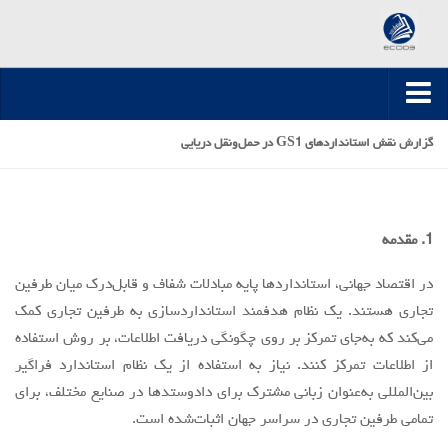
صفحه اصلی
گزارش نقش استاندارد‌هاي GS1 در حمل‌ونقل دريايي
ارسال مقاله
مقالات تخصصی
1. مقدمه
مقالات سال 1395-1394
مقالات سال 1396
در اقتصاد جهاني، استانداردها پايه مبادلات شفاف و قابل‌درک ميان طرفين
تجاري هستند. يك نظام هدفمند استانداردسازی به طرفين تجاري کمک
مقالات سال 1399-1397
مي‌كند که به‌جای تمرکز بر روی چگونگي دريافت اطلاعات، بر روش استفاده
مقالات سال 1400
از اطلاعات تمرکز کنند. نياز به استفاده از يك نظام استاندارد فراگير
مقالات سال 1401
بين‌المللي به‌عنوان زباني مشترک برای داد‌و‌ستدها در صنايع مختلف، براي
مقالات سال 1402
تمامي طرفين تجاري در سراسر جهان اثبات‌شده است.
مقالات سال 1403