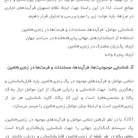
موانع است. لذا در اين راستا
جهت ايجاد نظام تسهيل فرآيندهاي تجاري
در مرزها، بايد موارد زير را موردبررسی و تحليل قرار دهيم.
شناسايي عوامل، فرآيندها، مستندات و فرمت‌ها در زنجیره‌تامین
استفاده از استانداردهاي جهاني پذیرفته‌شده در سراسر جهان
ايجاد یک‌زبان مشترك در زنجیره‌تامین
ايجاد پنجره واحد
2. شناسايي موجوديت‌ها، فرآيندها، مستندات و فرمت‌ها در زنجیره‌تامین
تمامي عوامل و فرآيندهاي موجود در يك زنجیره‌تامین بايد قابل‌شناسایی و
رهگيري باشد. جهت شناسايي و رديابي هر‌يك از اين عوامل نياز به كد
يكتا و منحصربه‌فرد است و اين کد یکتا، كليد شناسايي هر جز از
زنجیره‌تامین است و ارتباط ميان عوامل زنجیره‌تامین را ميسر مي‌سازد.
GS1، با در نظر گرفتن تمامي عوامل و فرآيندهاي موجود در زنجیره‌تامین،
يك سيستم كدگذاري جهاني را جهت شناسايي پايه‌گذاري كرده است
به‌طوری‌که در هر نقطه از زنجیره‌تامین قابل‌شناسایی و رديابي باشند. در