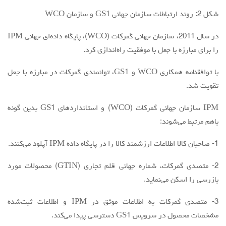
شكل 2: روند ارتباطات سازمان جهاني GS1 و سازمان WCO
در سال 2011، سازمان جهاني گمركات (WCO)، پايگاه داده‌اي جهاني IPM
را براي مبارزه با جعل با موفقيت راه‌اندازي كرد.
با توافقنامه همكاري WCO و GS1، توانمندي گمركات در مبارزه با جعل
تقويت شد.
IPM سازمان جهاني گمركات (WCO) و استانداردهاي GS1 بدين گونه
باهم مرتبط می‌شوند:
1- صاحبان كالا اطلاعات ارزشمند كالا را در پايگاه داده IPM آپلود مي‌كنند.
2- متصدي گمركات، شماره جهاني قلم تجاري (GTIN) محصولات مورد
بازرسي را اسكن مي‌نمايد.
3- متصدي گمركات به اطلاعات موثق در IPM و اطلاعات ثبت‌شده
مشخصات محصول در سرويس GS1 دسترسي پيدا مي‌كند.