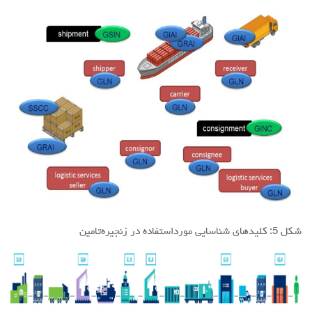
شكل 5: كليد‌هاي شناسايي مورداستفاده در زنجیره‌تامین