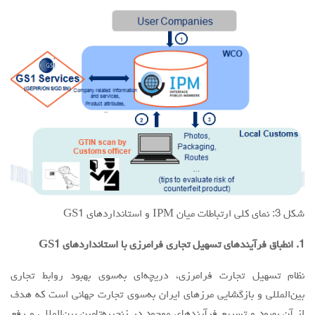
شكل 3: نماي كلي ارتباطات ميان IPM و استانداردهاي GS1
1. انطباق فرآيندهاي تسهيل تجاري فرامرزي با استانداردهاي GS1
نظام تسهيل تجارت فرامرزي، دريچه‌اي به‌سوی بهبود روابط تجاري
بین‌المللی و بازگشايي مرزهاي ايران به‌سوی تجارت جهاني است كه هدف
از آن بهبود و تسريع فرآيندهاي موجود در زنجیره‌تامین بين‌المللي و رفع