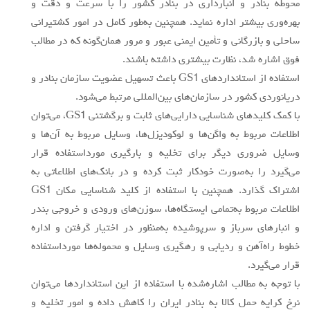
محوطه بنادر و انبارداری در بنادر کشور را با سرعت و دقت و
بهره‌وری بيشتر اداره نمايد. همچنين به‌طور کامل در امور کشتیرانی
ساحلی و بازرگانی و تأمین ایمنی عبور و مرور همان‌گونه كه در مطالب
فوق اشاره شد، نظارت بيشتري داشته باشند.
استفاده از استانداردهاي GS1 باعث تسهيل عضويت سازمان بنادر و
دريانوردي كشور در سازمان‌هاي بين‌المللي مرتبط مي‌شود.
با كمك كليد‌هاي شناسايي دارايي‌هاي ثابت و برگشتني GS1، مي‌توان
اطلاعات مربوط به واگن‌ها و لوکودیزل‌ها، وسایل مربوط به آن‌ها و
وسایل ضروری دیگر براي تخلیه و بارگیری مورداستفاده قرار
مي‌گيرد را به‌صورت خودکار ثبت كرده و در بانك‌هاي اطلاعاتي به
اشتراك گذارد. همچنين با استفاده از كليد شناسايي مكان GS1
اطلاعات مربوط به‌تمامی ايستگاه‌ها، سوزن‌هاي ورودي و خروجي بندر
و انبارهاي سرباز و سرپوشیده به‌منظور در اختیار گرفتن و اداره
خطوط راه‌آهن و رديابي و رهگيري وسايل و محموله‌ها مورداستفاده
قرار مي‌گيرد.
با توجه به مطالب اشاره‌شده با استفاده از اين استاندارد‌ها مي‌توان
نرخ کرایه حمل کالا به بنادر ایران را كاهش داده و امور تخلیه و