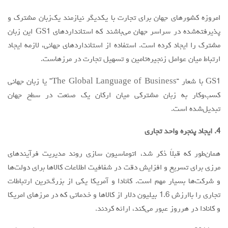
امروزه كشورهاي جهان براي تجارت با يكديگر نيازمند یک‌زبان مشترك و
پذیرفته‌شده در سراسر جهان مي‌باشند كه استانداردهاي GS1 اين زبان
مشترك را ايجاد كرده است. استفاده از استانداردهاي جهاني، لازمه ايجاد
ارتباط ميان عوامل زنجیره‌تامین و تسهيل تجارت در مرزهاست.
GS1 با شعار “The Global Language of Business” يا زبان جهاني
کسب‌وکار به زبان مشترکي ميان ارکان يك صنعت در سطح جهان
تبدیل‌شده است.
4. ايجاد پنجره واحد تجاري
همان‌طور که قبلاً ذكر شد، اتوماسیون سازی روند مدیریت فرآیندهای
مرزی برای تسریع و افزایش دقت در شفافیت اطلاعات کالاها برای دولت‌ها
و شرکت‌ها بسيار مهم است. کانادا و آمریکا یکی از بزرگ‌ترین ارتباطات
تجاری را باارزش 1.6 بیلیون دلار از کالاها و خدماتی که در مرزهای امریکا
و کانادا در هرروز عبور می‌کند، ارائه کردند.