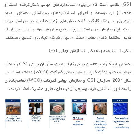
GS1، نظامي است كه بر پايه استانداردهاي جهاني شکل‌گرفته است و
مقالات سال 1404
هدف از آن توسعه و اجراي استانداردهای بین‌المللی به‌منظور بهبود
آرشیو
بهره‌وری و ارتقاء کارکرد كليه بخش‌های زنجیره‌تامین در سراسر جهان
است. اين سازمان در راستای ايجاد زنجيره ارزش مؤثر، امن و پايدار از
مرور
طريق استانداردهای جهاني، همکاری ميان شرکای تجاری را تسهيل مي‌كند.
شماره جاری
شكل 1: سازمان‏هاي همكار با سازمان جهاني GS1
جستجو پیشرفته
به‌منظور ايجاد زنجیره‌تامین جهاني كارا و ايمن، سازمان جهاني GS1 رابطه‌اي
راهنمای نویسندگان
طولانی‌مدت و تنگاتنگ با سازمان جهاني گمركات (WCO) داشته است. در
نحوه ارسال مقاله
سال 2007، سازمان GS1 و سازمان جهاني گمركات (WCO) تفاهم‌نامه‌ای
اطلاعات نشریه
را به‌منظور شناسايي طيف وسيعي از ذينفعان تجاري مشترك امضا كردند.
درباره نشریه
اخبار و اعلانات
پیوندهای مفید
تماس با ما