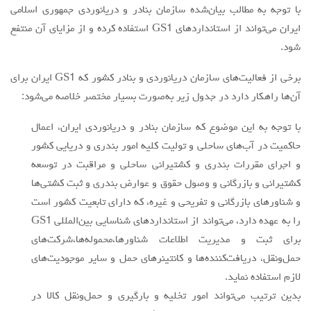
با توجه به مطالب بیان‌شده سازمان بنادر و دريانوردي جمهوري اسلامي
ايران مي‌تواند از استاندارد‌هاي GS1 استفاده كرده و از مزاياي آن منتفع
شود.
برخی از فعاليت‌هاي سازمان دريانوردي و بنادر كشور كه GS1 ايران براي
آن‌ها راهكار دارد در جدول زير به‌صورت بسيار مختصر خلاصه مي‌شود:
با توجه به اين موضوع كه سازمان بنادر و دريانوردي ايران، اعمال
حاکمیت در آب‌های ساحلی و تولیت کلیه امور بندری و دریایی کشور
و اجرای مقررات بندری و کشتیرانی ساحلی و مراقبت در توسعه
کشتیرانی و بازرگانی و وصول حقوق و عوارض بندری و ثبت کشتی‌ها
و شناورهای بازرگانی و تفریحی و غیره، كه دارای تابعيت کشور است
را به عهده دارد، می‌تواند از استانداردهاي شناسايي بين‌المللي GS1
براي ثبت و مديريت اطلاعات شناورها،محموله‌ها،شرکت‌های
حمل‌ونقل، دریافت‌کننده‌ها و کانتینرهای حمل و ساير موجودیت‌های
لازم استفاده نمايد.
بدين ترتيب می‌تواند امور تخلیه و بارگیری و حمل‌ونقل کالا در