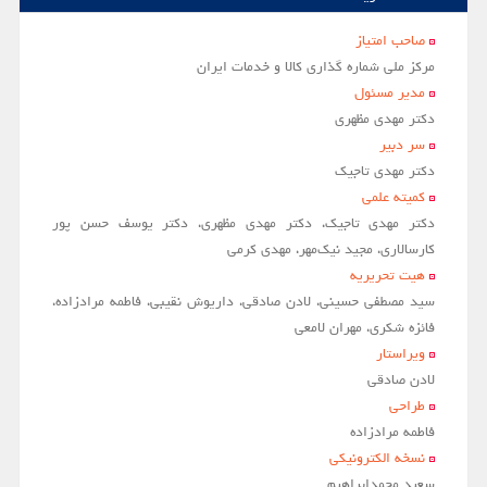
صاحب امتياز
مركز ملي شماره گذاري كالا و خدمات ايران
مدير مسئول
دکتر مهدی مظهری
سر دبير
دکتر مهدی تاجیک
کمیته علمی
دکتر مهدی تاجیک، دکتر مهدی مظهری، دکتر یوسف حسن پور
کارسالاری، مجید نیک‌مهر، مهدی کرمی
هیت تحریریه
سید مصطفی حسینی، لادن صادقی، داریوش نقیبی، فاطمه مرادزاده،
فائزه شکری، مهران لامعی
ویراستار
لادن صادقي
طراحی
فاطمه مرادزاده
نسخه الکترونیکی
سعيد محمدابراهيم