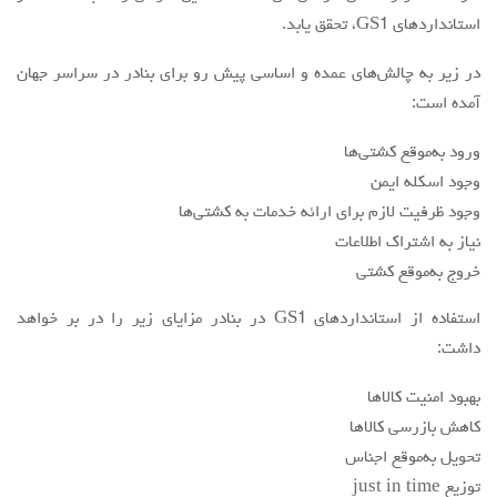
استاندارد‌هاي GS1، تحقق يابد.
در زير به چالش‌هاي عمده و اساسي پيش رو براي بنادر در سراسر جهان
آمده است:
ورود به‌موقع کشتی‌ها
وجود اسکله ایمن
وجود ظرفیت لازم برای ارائه خدمات به كشتي‌ها
نیاز به اشتراک اطلاعات
خروج به‌موقع کشتی
استفاده از استاندارد‌هاي GS1 در بنادر مزاياي زير را در بر خواهد
داشت:
بهبود امنیت کالاها
کاهش بازرسی کالاها
تحویل به‌موقع اجناس
توزیع just in time