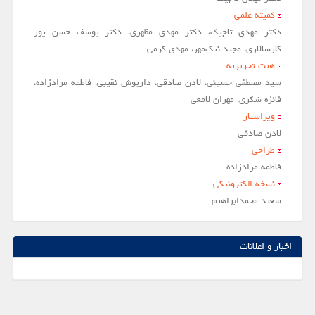
کمیته علمی
دکتر مهدی تاجیک، دکتر مهدی مظهری، دکتر یوسف حسن پور
کارسالاری، مجید نیک‌مهر، مهدی کرمی
هیت تحریریه
سید مصطفی حسینی، لادن صادقی، داریوش نقیبی، فاطمه مرادزاده،
فائزه شکری، مهران لامعی
ویراستار
لادن صادقي
طراحی
فاطمه مرادزاده
نسخه الکترونیکی
سعيد محمدابراهيم
اخبار و اعلانات