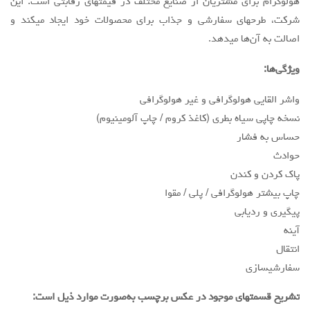
هولوگرام برای مشتریان از صنایع مختلف در قیمتهای رقابتی است. این
شرکت، طرحهای سفارشی و جذاب برای محصولات خود ایجاد میکند و
اصالت به آن‌ها میدهد.
ویژگی‌ها:
واشر القایی هولوگرافی و غیر هولوگرافی
نسخه چاپی سیاه بطری (کاغذ کروم / چاپ آلومینیوم)
حساس به فشار
حوادث
پاک کردن و کندن
چاپ بیشتر هولوگرافی / پلی / مقوا
پیگیری و ردیابی
آینه
انتقال
سفارشیسازی
تشریح قسمتهای موجود در عکس برچسب به‌صورت موارد ذیل است: