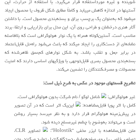
شوینده و غیره مورداستفاده قرار می‌گیرد. با استفاده از حرارت، این
آستینها در اندازه کاهش مییابد و کاملاً مطابق شکل ظروف یا محصول ایجاد
میشود که به‌عنوان یک برچسب براق و بسته‌بندی محصول است. با داشتن
آثار هنری درخشان و طراحی روی آن، این مدل برای بازاریابی و ارتقاء برند
مناسب است. آستین‌کوتاه همراه با یک نوار هولوگرافی است که بلافاصله
نشانه‌ای از دست‌کاری را ایجاد میکند که باعث می‌شود راه‌حل قابل‌اعتماد
در برابر جعل و تقلب باشد. به شکل نوارهای کم‌عمق ظاهرشده که
بسته‌بندی محصول بصری قابل‌توجهی با ویژگیهای اساسی دارند که امنیت
محصولات و مصرف‌کنندگان را تضمین می‌کند.
تشریح قسمتهای موجود در عکس به شرح ذیل است:
غیر هولوگرافی:
شامل لوگو / نام شرکت بدون هولوگرافی است.
کامل با اثر پویا قابل‌مشاهده:
این‌یک اثر است که در آن تصویر
در پیش‌زمینه هولوگرام قرار دارد و به نظر میرسد بسیار روشن
است و می‌تواند به‌وضوح با چشم غیرمسلح دیده شود.
متن قابل‌مشاهده با ليزر مخفي “Holostik”:
تصاویر CLR،
تصاویر خاصی را روی صفحه‌نمایش دستگاه کنترل تولید میکنند. متن