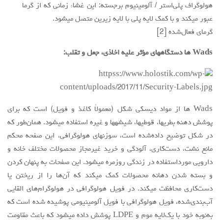
هولوگراف پلی‌استر / آلومینیوم برجسته: این غشاء زمانی که از گرما
عبور میکند و با کمک لایه پلی با لایه زیرین متصل میشود.
گرمای فعال‌شده [2]
Wads ها دستگاههای مؤثر علیه اخاذی، جعل و تقلب:
Wads ها از مواد دیسکی شکل (معمولاً کاغذ و فویل) است که برای
پوشش دهنه بطریها، قوطیها، شیشهها و غیره استفاده میشود. همان‌طور که
در شکل توضیح داده‌شده است، سوزنهای هولوگرافی، این صفحه محکم
مانع نشت، دست‌کاری، آلودگی و خرید غیرمجاز محصولات مختلف خانه و
دارویی مورداستفاده در زندگی روزمره میشود. این صفحات به پنهان کردن
و بسته شدن دهانه محصولات کمک میکند که آن‌ها را از ریختن یا
دست‌کاری محافظت میکند. در فویل هولوگرافی در هولوگرام‌های القایی
آب‌بندی‌شده، فویل هولوگرافی با فویل آلومینیومی پوشیده شده است که
به‌نوبه خود با یک‌لایه موم و LDPE پوشش داده میشود که باعث مقاومت