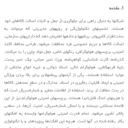
1. مقدمه
مقالات سال 1404
آرشیو
شرکتها به دنبال راهی برای جلوگیری از جعل و اثبات اصالت کالاهای خود
هستند. تضمینهای تکنولوژیکی و رویههای مدیریتی که میتواند به
مرور
سخت‌افزار کامپیوتر، برنامهها و دادهها اطمینان دهد که داراییهای سازمانی،
شماره جاری
اصالت کالاها و حریم خصوصی فرد محافظت میشود. طراحی محافظ، کاغذ
جستجو پیشرفته
امنیتی، برچسبهای هولوگرافی، رنگهای خاص، جعل مواد چاپی را رد میکنند.
گذرنامه، کارت شناسایی، گواهینامه، ویزا، تمبر مجانی، چک، تمبر پست،
راهنمای نویسندگان
بلیط قرعهکشی، هولوگرام خالی، اسناد دولتی و غیره انواع مختلفی از
نحوه ارسال مقاله
موارد استفاده هستند. یکی از آیتمهای پیشنهادی برای بالا بردن ویژگی
اطلاعات نشریه
امنیتی و ایجاد قابلیت ره‌گیری در اسناد، مدارک و در سطح عمدهتر، کالاها
در بحث حفاظت از برند، استفاده از اطلاعات متغیر و شماره‌سریال است که
درباره نشریه
با هزینهای اندک قابل‌اجرا هستند. برچسبهای امنیتی هولوگرام نیز از این
اخبار و اعلانات
قاعده مستثنی نیستند و با اعمال شماره‌سریال، امنیت آن‌ها، در سطحی
پیوندهای مفید
بالاتر تأمین میشود. تمام قدرت امنیتی هولوگرامها وابسته به افکتهای
تماس با ما
بکار رفته شده در آنها است. هرچه این افکت‌ها پیچیدهتر و با تکنولوژی