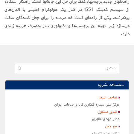
راهحلهای جدید برچسبها، کمک برای حل این چالشها است. راهکار استفاده
از سیستم کدینگ GS1 در کنار یک هولوگرام امنیتی با المان‌های
پیشرفته، یکی از راه‌های است که عرصه را برای جعل کنندگان سخت
می‌سازد زیرا تهیه این برچسب‌ها و تکنولوژی نیاز به‌صرف هزینه زیادی
دارد.
شناسنامه نشریه
صاحب امتياز
مركز ملي شماره گذاري كالا و خدمات ايران
مدير مسئول
دکتر مهدی مظهری
سر دبير
دکتر مهدی تاجیک