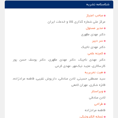
شناسنامه نشریه
صاحب امتياز
مركز ملي شماره گذاري كالا و خدمات ايران
مدير مسئول
دکتر مهدی مظهری
سر دبير
دکتر مهدی تاجیک
کمیته علمی
دکتر مهدی تاجیک، دکتر مهدی مظهری، دکتر یوسف حسن پور
کارسالاری، مجید نیک‌مهر، مهدی کرمی
هیت تحریریه
سید مصطفی حسینی، لادن صادقی، داریوش نقیبی، فاطمه مرادزاده،
فائزه شکری، مهران لامعی
ویراستار
لادن صادقي
طراحی
فاطمه مرادزاده
نسخه الکترونیکی