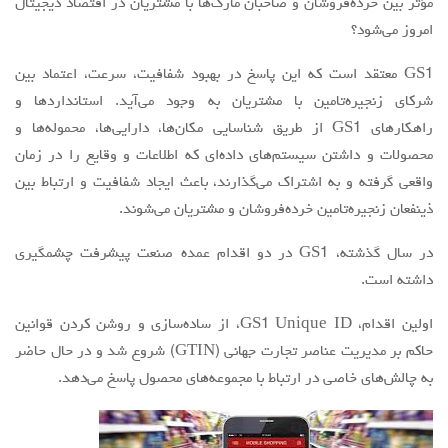
مؤثر بین خرده‌فروشان و صاحبان مارک‌ها با مشتریان در اقتصاد دیجیتال
امروز می‌شود؟
مقالات سال 1404
آرشیو
GS1 معتقد است که این پاسخ در بهبود شفافیت، سرعت، اعتماد بین
شرکای زنجیره‌تامین با مشتریان به وجود می‌آید. استانداردها و
مرور
راهکارهای GS1 از طریق شناسایی مکان‌ها، دارایی‌ها، محموله‌ها و
شماره جاری
محصولات و داشتن سیستم‌های داده‌ای که اطلاعات و وقایع را در زمان
جستجو پیشرفته
واقعی گرفته و به اشتراک می‌گذارند، باعث ایجاد شفافیت و ارتباط بین
ذینفعان زنجیره‌تامین خرده‌فروشان و مشتریان می‌شوند.
راهنمای نویسندگان
نحوه ارسال مقاله
در سال گذشته، GS1 در دو اقدام عمده صنعت پیشرفت چشمگیری
داشته است.
اطلاعات نشریه
درباره نشریه
اولین اقدام، GS1 Unique ID، از ساده‌سازی و روشن کردن قوانین
حاکم بر مدیریت عناصر تجارت جهانی (GTIN) شروع شد و در حال حاضر
اخبار و اعلانات
به چالش‌های خاصی در ارتباط با مجموعه‌های محصول پاسخ می‌دهد.
پیوندهای مفید
تماس با ما