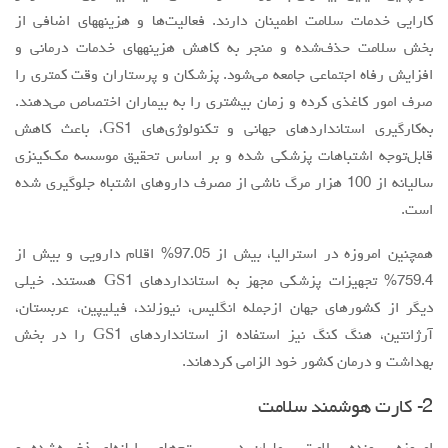
كارايي خدمات سلامت اطمينان دارند. فعاليت‌ها و هزينههاي اضافي از
مقالات سال 1404
بخش سلامت حذف‌شده و منجر به كاهش هزينههاي خدمات درماني و
آرشیو
افزايش رفاه اجتماعي جامعه مي‌شود. پزشكان و پرستاران وقت كمتري را
صرف امور كاغذي كرده و زمان بيشتري را به بيماران اختصاص مي‌دهند.
مرور
به‌كارگيري استانداردهاي جهاني و تكنولوژي‌هاي GS1، باعث كاهش
شماره جاری
قابل‌توجه اشتباهات پزشكي شده و بر اساس تحقيق موسسه مك‌كينزي
جستجو پیشرفته
ساليانه از 100 هزار مرگ ناشي از مصرف داروهاي اشتباه جلوگيري شده‌
است.
راهنمای نویسندگان
نحوه ارسال مقاله
همچنين امروزه در استراليا، بيش از 97.05% اقلام دارويي و بيش از
759.4% تجهيزات پزشكي مجهز به استانداردهاي GS1 هستند. خيلي
اطلاعات نشریه
ديگر از كشورهاي جهان ازجمله انگليس، نيوزلند، فيليپين، عربستان،
درباره نشریه
آرژانتين، هنگ كنگ نيز استفاده از استانداردهاي GS1 را در بخش
اخبار و اعلانات
بهداشت و درمان كشور خود الزامي كردهاند.
پیوندهای مفید
2- کارت هوشمند سلامت
تماس با ما