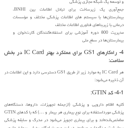
و توسعه یک شبکه مجازی پزشکی
جمع‌آوری یک زیرساخت برای تبادل اطلاعات بین BNHI،
بیمارستان‌ها با سیستم های اطلاعات پزشکی مختلف و مؤسسات
درمانی با زیربناهای فناوری اطلاعات مختلف
مدیریت 800 دوره آموزشی برای استفاده‌کنندگان کارت‌خوان و
بیمارستان‌ها در سطح ملی
4- راه‌کارهای GS1 برای عملکرد بهتر IC Card در بخش
سلامت:
هر IC Card به موارد زیر از طریق GS1 دسترسی دارد و این اطلاعات در
آن ذخیره می‌شود:
4-1- کد GTIN:
كليه اقلام دارويي و پزشكي (ازجمله تجهیزات، داروها، دستگاه‌های
پزشکی مورداستفاده برای نوع بیماری هر بیمار و …) كه با كدهاي GTIN
مشخص‌شده‌اند و براي بيماري تجويز مي‌شود در مدرك و سابقه پزشكي