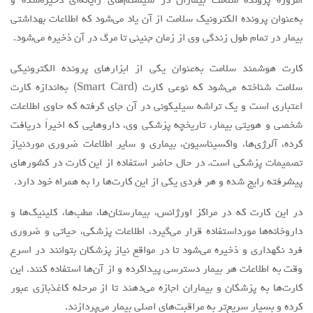
امروزه پرونده سلامت بيماران در سیستم‌های رایانه‌ای ذخیره‌شده و
به‌عنوان پرونده الكترونيك سلامت از آن ياد می‌شود كه اطلاعات بهداشتي
بيمار در تمام طول زندگي وي از زمان جنيني تا مرگ در آن ذخيره می‌شود.
كارت هوشمند سلامت به‌عنوان يكي از ابزارهاي پرونده الكترونيكي
سلامت شناخته می‌شود كه نوعي كارت (Smart Card) به‌اندازه كارت
اعتباري است و يك تراشه سيليكوني در آن جاي گرفته كه حاوي اطلاعات
شخصي و هويتي بيمار، تاريخچه پزشكي وي، داروهايي كه اخيراً دريافت
كرده، آلرژی‌ها، واكسيناسيون، بيماري و ساير اطلاعات ضروري موردنیاز
تصميمات پزشكي است. در حال حاضر استفاده از اين كارت در كشورهاي
پيشرفته رايج شده و هر فردي يكي از اين کارت‌ها را به همراه خود دارد.
در اين كارت كه در مراكز اورژانس، بیمارستان‌ها، مطب‌ها، کلینیک‌ها و
داروخانه‌ها مورداستفاده قرار می‌گیرد، اطلاعات پزشكي، حياتي و ضروري
فرد نگهداري و ذخيره می‌شود تا در مواقع نياز پزشكان بتوانند در اسرع
وقت به اطلاعات هر بيمار دسترسي پیداکرده و از آن‌ها استفاده كنند. اين
کارت‌ها به پزشكان و بيماران اجازه می‌دهند تا از مرحله کاغذبازی عبور
كرده و بسيار سریع‌تر به مراقبت‌های اصلي بيمار می‌پردازند.