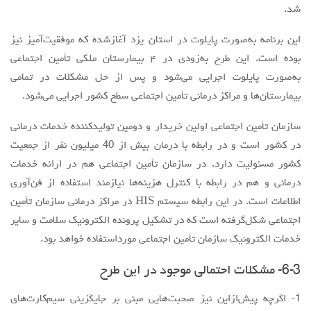
در کشور است و در رابطه با درمان بیش از 40 میلیون نفر از جمعیت
کشور مسئولیت دارد. در سازمان تأمین اجتماعی هم در ارائه خدمات
درمانی و هم در رابطه با کنترل هزینه‌ها نیازمند استفاده از فن‌آوری
اطلاعات است. در این رابطه سیستم HIS در مراکز درمانی سازمان تأمین
اجتماعی شکل‌گرفته است که در تشکیل پرونده الکترونیک سلامت و سایر
خدمات الکترونیک سازمان تأمین اجتماعی مورداستفاده خواهد بود.
6-3- مشکلات احتمالی موجود در این طرح
1- اگرچه پیش‌ازاین نیز صحبت‌هایی مبنی بر جایگزینی سیم‌کارت‌های
رایتل با دفترچه‌های بیمه‌شده بود و این‌طور گفته شد که قرار نیست
مردم پولی بابت خرید این سیم‌کارت‌ها بدهند. به فرض صحت این موضوع
طبعاً مردم برای استفاده از خدمات این سیم‌کارت‌ها باید مبالغی را در آن
شارژ کنند تا امکان استفاده از خدمات احتمالی را داشته باشند. موضوع
دیگری که در خصوص سیم‌کارت‌های مذکور مطرح می‌شود، عدم پشتیبانی
گوشی بخش زیادی از مردم کشور از نسل 3 و بالاتر است. موضوعی که
این نگرانی را ایجاد می‌کند که آیا این دسته از کاربران باید اقدام به خرید
گوشی‌های جدید نیز بکنند یا نه؟