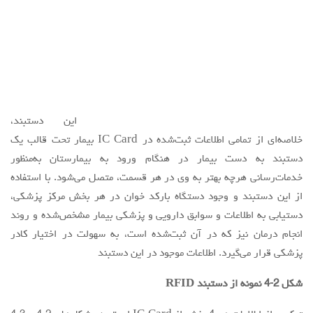
تحت قالب یک دستبند به دست بیمار در هنگام ورود به بیمارستان
به‌منظور خدمات‌رسانی هرچه بهتر به وی در هر قسمت، متصل می‌شود. با
استفاده از این دستبند و وجود دستگاه بارکد خوان در هر بخش مرکز
پزشکی، دستیابی به اطلاعات و سوابق دارویی و پزشکی بیمار مشخص‌شده
و روند انجام درمان نیز که در آن ثبت‌شده است، به سهولت در اختیار
کادر پزشکی قرار می‌گیرد. اطلاعات موجود در این دستبند
شکل 2-4 نمونه از دستبند RFID
ترکیبی از اطلاعات هر 4 بخش از IC Card است. در شکل‌های 2-4 و 3-4
نمونه‌ای از دستبندهای RFID نمایش داده‌شده‌اند.
4-6- کد GDSN:
تمامی اطلاعات GTIN و GLN موجود در IC Card توسط شبکه جهانی
GDSN از طریق حامل‌های داده‌ها نظیر بارکد، دیتا ماتریس و RFID
به‌وسیله فناوری تبادل داده‌های الکترونیکی (EDI)، به‌روزرسانی و در آن
ثبت می‌شود.