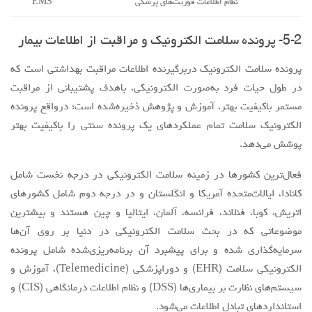
پوشش می‌دهد.
فعال‌ترین كشورها در زمينه سلامت الكترونيكي در درجه نخست شامل
كانادا، ایالات‌متحده آمريكا و انگلستان و در درجه دوم شامل كشورهاي
اتريش، كوبا، فنلاند، فرانسه، آلمان، ايتاليا و چين هستند و بيشترين
موضوعاتي كه در بحث سلامت الكترونيكي در دنيا بر روي آن‌ها
سرمایه‌گذاری شده و براي پيشبرد آن برنامه‌ریزی‌شده شامل پرونده
الكترونيكي سلامت (EHR) و دوراپزشكي (Telemedicine)، آموزش و
سیستم‌های نظارت بر بیماری‌ها (DSS) و نظام اطلاعات درمانگاهي (CIS) و
استانداردهاي تبادل اطلاعات می‌شود.
پرونده الكترونيكي سلامت مهم‌ترین و اساسی‌ترین بخش سلامت
الكترونيكي بوده كه تقريباً در اكثر كشورهاي مطرح بر روي آن کارشده
است. همچنين موضوعات سلامت الكترونيك كه بر روي آن‌ها در جهان
اقدامات كمي صورت گرفته به ترتيب شامل نظام اطلاعات فوریت‌های
پزشكي، سیستم‌های ثبت (بیماری‌های خاص)، اصول و قوانين، نسخه
الكترونيكي، نظام اطلاعات بیمه‌ای، نظام اطلاعات آزمايشگاهي، كارت
هوشمند سلامت و نظام اطلاعات دارويي است.