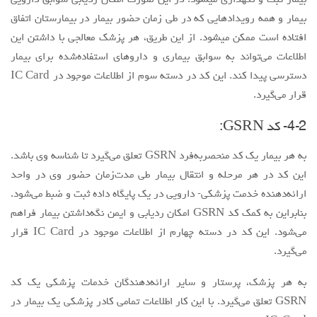
بيمار ثبت و نگهداري ميشود. در اين صورت امكان رديابي سوابق دارويي
بيمار و همه رويدادهايي كه در طي زمان حضور بيمار در بيمارستان اتفاق
افتاده است ممكن ميشود. از این طریق، هر پزشک معالجی با داشتن این
اطلاعات می‌تواند به سوابق بیماری و داروهای استفاده‌شده برای بیمار
دسترسی پیدا کند. این کد در دسته سوم از اطلاعات موجود در IC Card
قرار می‌گیرد.
4-2- کد GSRN:
به هر بیمار یک کد منحصربه‌فرد GSRN تعلق می‌گیرد تا شناسه وی باشد.
اين كد در هر مرحله و انتقال بيمار طي مدت‌زمان حضور وي در واحد
ارائه‌دهنده خدمت پزشكي- دارويي در يك پايگاه داده ثبت و ضبط مي‌شود.
بنابراين به كمك كد GSRN امكان رديابي و ايمن نگه‌داشتن بيمار فراهم
مي‌شود. این کد در دسته چهارم از اطلاعات موجود در IC Card قرار
می‌گیرد.
به هر پزشک، پرستار و سایر ارائه‌دهندگان خدمات پزشکی یک کد
GSRN تعلق می‌گیرد. با این کار اطلاعات تمامی کادر پزشکی یک بیمار در