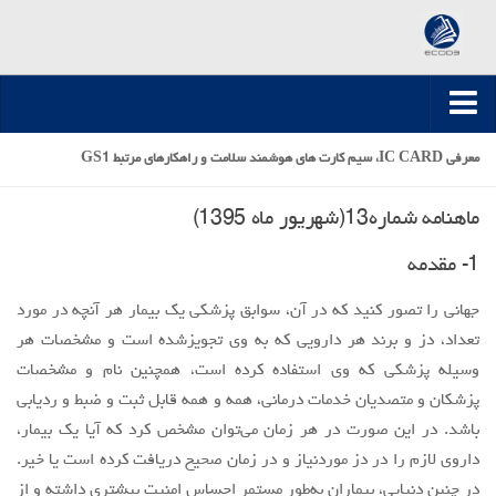
صفحه اصلی
معرفی IC CARD، سیم کارت های هوشمند سلامت و راهکارهای مرتبط GS1
ارسال مقاله
ماهنامه شماره13(شهريور ماه 1395)
مقالات تخصصی
1- مقدمه
مقالات سال 1395-1394
جهاني را تصور كنيد كه در آن، سوابق پزشكي يك بيمار هر آنچه در مورد
مقالات سال 1396
تعداد، دز و برند هر دارويي كه به وي تجویزشده است و مشخصات هر
مقالات سال 1399-1397
وسيله پزشكي كه وي استفاده كرده است، همچنين نام و مشخصات
مقالات سال 1400
پزشكان و متصدیان خدمات درماني، همه و همه قابل ثبت و ضبط و رديابي
مقالات سال 1401
باشد. در این صورت در هر زمان مي‌توان مشخص كرد كه آيا يك بيمار،
مقالات سال 1402
داروي لازم را در دز موردنیاز و در زمان صحيح دريافت كرده است يا خير.
در چنين دنيايي، بيماران به‌طور مستمر احساس امنيت بيشتري داشته و از
مقالات سال 1403