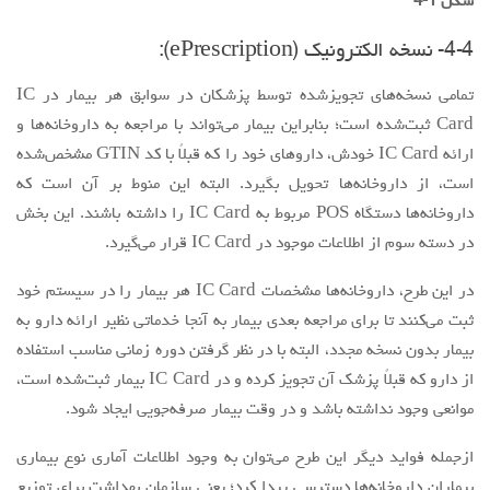
شکل 1-4
4-4- نسخه الكترونيك (ePrescription):
تمامی نسخه‌های تجویزشده توسط پزشکان در سوابق هر بیمار در IC
Card ثبت‌شده است؛ بنابراین بیمار می‌تواند با مراجعه به داروخانه‌ها و
ارائه IC Card خودش، داروهای خود را که قبلاً با کد GTIN مشخص‌شده
است، از داروخانه‌ها تحویل بگیرد. البته این منوط بر آن است که
داروخانه‌ها دستگاه POS مربوط به IC Card را داشته باشند. این بخش
در دسته سوم از اطلاعات موجود در IC Card قرار می‌گیرد.
در این طرح، داروخانه‌ها مشخصات IC Card هر بیمار را در سیستم خود
ثبت می‌کنند تا برای مراجعه بعدی بیمار به آنجا خدماتی نظیر ارائه دارو به
بیمار بدون نسخه مجدد، البته با در نظر گرفتن دوره زمانی مناسب استفاده
از دارو که قبلاً پزشک آن تجویز کرده و در IC Card بیمار ثبت‌شده است،
موانعی وجود نداشته باشد و در وقت بیمار صرفه‌جویی ایجاد شود.
ازجمله فواید دیگر این طرح می‌توان به وجود اطلاعات آماری نوع بیماری
بیماران داروخانه‌ها دسترسی پیدا کرد؛ یعنی سازمان بهداشت برای توزیع