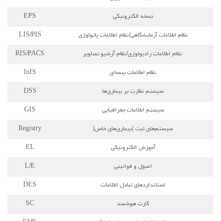
سيستم اطلاعات جغرافيايي
GIS
سیستم‌های ثبت )بیماری‌های خاص(
Registry
آموزش الكترونيكي
EL
اصول و قوانيني
L/E
استانداردهاي تبادل اطلاعات
DES
كارت هوشمند
SC
نظام اطلاعات فوریت‌های پزشكي
EMS
5-2- پرونده سلامت الکترونیک و مراقبت از اطلاعات بیمار
پرونده سلامت الكترونيك دربرگیرنده اطلاعات مراقبت بهداشتی است که
در طول حیات فرد به‌صورت الکترونیکی، باهدف پشتیبانی از مراقبت
مستمر باکیفیت بهتر، آموزش و پژوهش ذخیره‌شده است؛ درواقع پرونده
الکترونیک سلامت تمام عملکردهای یک پرونده سنتی را باکیفیت بهتر