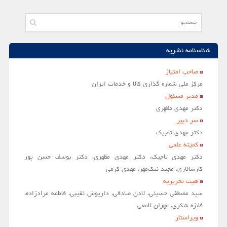
دکتر مهدی مظهری
سر دبير
دکتر مهدی تاجیک
کمیته علمی
دکتر مهدی تاجیک، دکتر مهدی مظهری، دکتر یوسف حسن پور
کارسالاری، مجید نیک‌مهر، مهدی کرمی
هیت تحریریه
سید مصطفی حسینی، لادن صادقی، داریوش نقیبی، فاطمه مرادزاده،
فائزه شکری، مهران لامعی
ویراستار
لادن صادقي
طراحی
فاطمه مرادزاده
نسخه الکترونیکی
سعيد محمدابراهيم
اخبار و اعلانات