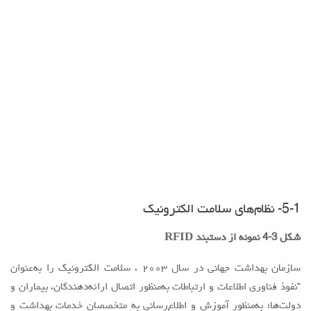
5-1- نظام‌های سلامت الكترونيك
شکل 3-4 نمونه از دستبند RFID
سازمان بهداشت جهاني در سال ۲۰۰۳ ، سلامت الکترونيک را به‌عنوان
“نفوذ فناوري اطلاعات و ارتباطات به‌منظور اتصال ارائه‌دهندگان، بيماران و
دولت‌ها؛ به‌منظور آموزش و اطلاع‌رسانی به متخصصان خدمات بهداشت و
درمان، مديران و گيرندگان خدمات؛ به‌منظور برانگيختن نوآوري در ارائه
مراقبت و مديريت سيستم بهداشتي و به‌منظور بهبود سيستم خدمات
بهداشت و درمان است” تعريف می‌کند.
در تعريف جامع‌تر، سلامت الکترونيک شامل ارائه خدمات بهداشتي و
اطلاعات بهداشتي از طريق اينترنت و ديگر فناوری‌های تجارت الکترونيکي
مرتبط است که این حوزه از بخش‌های متنوعي تشکیل‌شده كه در جدول 1-
5 آمده است.