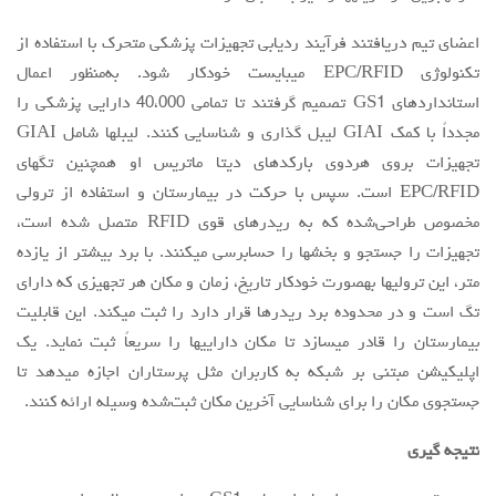
اعضای تیم دریافتند فرآیند ردیابی تجهیزات پزشکی متحرک با استفاده از
تکنولوژی EPC/RFID میبایست خودکار شود. به‌منظور اعمال
استانداردهای GS1 تصمیم گرفتند تا تمامی 40،000 دارایی پزشکی را
مجدداً با کمک GIAI لیبل گذاری و شناسایی کنند. لیبلها شامل GIAI
تجهیزات بروی هردوی بارکدهای دیتا ماتریس او همچنین تگهای
EPC/RFID است. سپس با حرکت در بیمارستان و استفاده از ترولی
مخصوص طراحی‌شده که به ریدرهای قوی RFID متصل شده است،
تجهیزات را جستجو و بخشها را حسابرسی میکنند. با برد بیشتر از یازده
متر، این ترولیها بهصورت خودکار تاریخ، زمان و مکان هر تجهیزی که دارای
تگ است و در محدوده برد ریدرها قرار دارد را ثبت میکند. این قابلیت
بیمارستان را قادر میسازد تا مکان داراییها را سریعاً ثبت نماید. یک
اپلیکیشن مبتنی بر شبکه به کاربران مثل پرستاران اجازه میدهد تا
جستجوی مکان را برای شناسایی آخرین مکان ثبت‌شده وسیله ارائه کنند.
نتیجه گیری