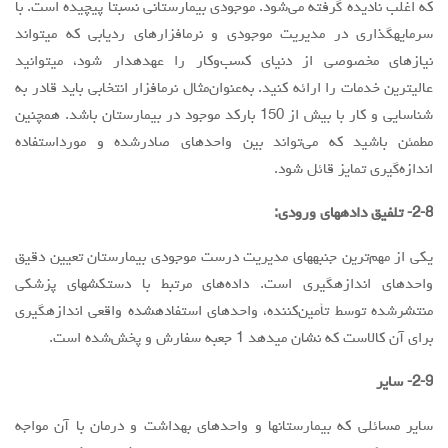
که اغلب نادیده گرفته می‌شود. موجودی بیمارستانی نسبتاً پیچیده است. با
سرمایهگذاری در مدیریت موجودی و نرمافزارهای ردیابی که میتواند
نیازهای مخصوصی از دنیای کسب‌وکار را عهدهدار شود، میتوانید
عالیترین خدمات را ارائه کنید. به‌عنوان‌مثال نرمافزار انتخابی باید قادر به
شناسایی و کار با بیش از 150 بارکد موجود در بیمارستان باشد. همچنین
مطمئن باشید که می‌تواند بین واحدهای صادرشده و مورداستفاده
اندازه‌گیری تمایز قائل شود.
2-8- تلفیق دادههای ورودی:
یکی از مهم‌ترین جنبههای مدیریت درست موجودی بیمارستان تعیین دقیق
واحدهای اندازهگیری است. داده‌های مرتبط با دستکشهای پزشکی
منتشرشده توسط تأمین‌کننده، واحدهای استفادهشده واقعی اندازهگیری
برای آن کالاست که نشان میدهد 1 جعبه سفارش و پخش‌شده است.
2-9- سایر
سایر مسائلی که بیمارستانها و واحدهای بهداشت و درمان با آن مواجه