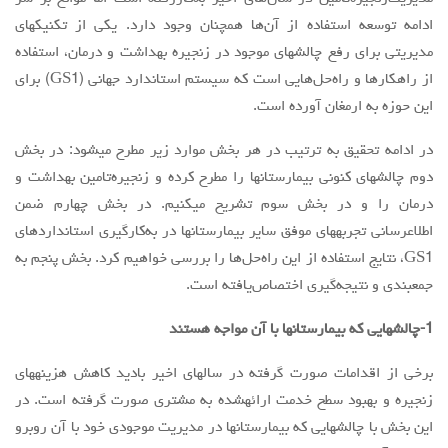
ادامه توسعه استفاده از آن‌ها همچنان وجود دارد. یکی از تکنیکهای
مقالات سال 1404
مدیریتی برای رفع چالشهای موجود در زنجیره بهداشت و درمان، استفاده
آرشیو
از راهکارها و راه‌حل‌هایی است که سیستم استاندارد جهانی (GS1) برای
مرور
این حوزه به ارمغان آورده است.
شماره جاری
در ادامه تحقیق به ترتیب در هر بخش موارد زیر مطرح میشود: در بخش
جستجو پیشرفته
دوم چالشهای کنونی بیمارستانها را مطرح کرده و زنجیره‌تامین بهداشت و
درمان را و در بخش سوم تشریح میکنیم. در بخش چهارم ضمن
راهنمای نویسندگان
اطلاعرسانی تجربههای موفق سایر بیمارستانها در به‌کارگیری استانداردهای
نحوه ارسال مقاله
GS1، نتایج استفاده از این راه‌حل‌ها را بررسی خواهیم کرد. بخش پنجم به
اطلاعات نشریه
جمعبندی و نتیجه‌گیری اختصاص‌یافته است.
درباره نشریه
1-چالشهایی که بیمارستانها با آن مواجه هستند
اخبار و اعلانات
برخی از اقدامات صورت گرفته در سالهای اخیر بادید کاهش هزینههای
پیوندهای مفید
زنجیره و بهبود سطح خدمت ارائهشده به مشتری صورت گرفته است. در
تماس با ما
این بخش با چالشهایی که بیمارستانها در مدیریت موجودی خود با آن روبرو