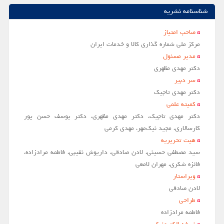
شناسنامه نشریه
صاحب امتياز
مركز ملي شماره گذاري كالا و خدمات ايران
مدير مسئول
دکتر مهدی مظهری
سر دبير
دکتر مهدی تاجیک
کمیته علمی
دکتر مهدی تاجیک، دکتر مهدی مظهری، دکتر یوسف حسن پور
کارسالاری، مجید نیک‌مهر، مهدی کرمی
هیت تحریریه
سید مصطفی حسینی، لادن صادقی، داریوش نقیبی، فاطمه مرادزاده،
فائزه شکری، مهران لامعی
ویراستار
لادن صادقي
طراحی
فاطمه مرادزاده