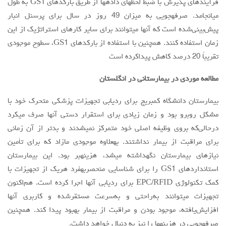
فرآیندهای پذیرش با ضبط لحظهای دادهها از طریق بارکدهای GS1 به طول
میانجامد. صرفهجویی به میزان 49 روز در سال برای پرسنل انبار
پیش‌بینی‌شده است که آنها میتوانند برای سایر کارهای استراتژیک از این
زمان استفاده کنند. همچنین با استفاده از بارکدهای GS1، سطوح موجودی
تقریباً 20 درصد کاهش پیداکرده است
مطالعه موردی در بیمارستانی در انگلستان
بیمارستان دانشگاه کمبریج برای ردیابی تجهیزات پزشکی متحرک خود با
مشکل روبرو بود و زمان زیادی برای استقرار دستی آنها صرف میکرد
درحالی‌که بروی وظیفه اصلی خود متمرکز نمیشدند و بدتر از آن زمانی
برای مراقبت از بیمار نداشتند. بهعلاوه موجودی مازاد که برای تأمین
نیازهای بیمارستان نگهداشته میشد، هزینهبر بود. این بیمارستان
استانداردهای GS1 را برای شناسایی منحصربهفرد هریک از تجهیزات با
کمک تکنولوژی EPC/RFID برای ردیابی آنها اجرا کرده است. هم‌اکنون
تجهیزات میتوانند به‌راحتی و به‌سرعت مستقرشده و کاربری آنها
افزایش‌یافته، موجود بودن و مراقبت از بیمار بهبود پیدا کند. همچنین
صرفهجویی در هزینهها را نیز به دنبال خواهد داشت.