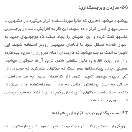
2-6- سازمان و برچسبگذاری:
پیشنهاد میشود ذخایری که غالباً مورداستفاده قرار می‌گیرد در مکانهایی با
دسترسیهای آسان قرار داده شوند. این کار به افزایش دقت در برچسبزنی
قفسهها کمک کرده و این اطمینان را ایجاد میکند که موجودیهای جدید به
انتهای قفسه منتقل شود تا کالاهای قدیمیتر زودتر استفاده شوند. این
تغییرات اندک موجب میشود که کارمندان اقلام ضروری را سریعاً پیداکرده
و از دورریزی اقلام به دلیل منقضی شدن تاریخ آن‌ها جلوگیری میشود.
همچنین برای بیمارستانها مهم است که مکانهای متمرکزی که موجودی در
آنجا ذخیره میشود، تعیین شود. اگر کارمندان مجبور به طی مسافتهای
طولانی به جهت برداشتن اقلامی که مکرراً مورداستفاده قرار می‌گیرد،
باشند، ممکن است مکانهای ذخیره‌سازی کوچک ایجاد کنند که سبب بینظمی
در موجودی خواهد شد.
2-7- سرمایهگذاری در نرمافزارهای پیشرفته:
این‌یکی از آسانترین گامها در جهت بهبود مدیریت موجودی بیمارستان است