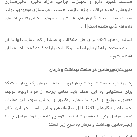
هستند، کمبود دارو و تجهیزات جراحی، مازاد ذخیره، ذخیرهسازی
داروهایی که به مراقبت ویژه نیازمند هستند، مرتبسازی موجودی، تولید
صورت‌حساب، ایجاد گزارش‌های فروش و موجودی، ردیابی تاریخ انقضای
داروهای ذخیره‌شده است[1].
استانداردهای GS1 برای حل مشکلات و مسائلی که بیمارستانها با آن
مواجه هستند، راهکارهای اساسی و کارآمدی ارائه کرده که در ادامه با آن
آشنا میشویم.
مدیریت‌زنجیره‌تامین در صنعت بهداشت و درمان
بدون تردید قسمت تولید اثربخش‌ترین مرحله از درمان یک بیمار است که
برای دست‌یابی به این هدف باید تمامی چرخه از مواد اولیه، تولید،
محصول، توزیع و غیره تا بیمار، ره‌گیری و ردیابی شود. این عملیات
به‌وسیله راهکارهای GS1 قابل سازماندهی و اجرا است. در این بخش
تمامی مراحل زنجیره به‌صورت اختصار توضیح داده میشود. مراحل چرخه
زنجیره‌تامین بهداشت و درمان به شرح زیر است: