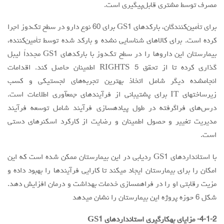
مصرف توسط مشتری قابل‌پیگیری است.
برای تأمین‌کنندگان، بارکدهای GS1 برای 60 نوع دارو در سطح تک‌دوز اجرا
کرده است. برای کالاهای شناسایی نشده و بارکد شده توسط تأمین‌کننده،
بیمارستان این داروها را در سطح تک‌دوز با بارکدهای GS1 مجدداً لیبل
گذاری کرده تا از تحقق 5 RIGHTS اطمینان حاصل کند. اقدامات
انجامشده دیگر شامل اتخاذ بهترین تجربه‌های لجستیکی و کسب
زیرساختهای IT برای پشتیبانی از فرآیندهای جمعآوری اطلاعات است.
درس‌های فراگرفته در طول پیادهسازی فرآیند شامل توسعه فرآیند
مدیریت تغییر و حصول اطمینان و رضایت از کارکرد اسکنرهای دستی
است.
با استانداردهای GS1 ردیابی در این بیمارستان ممکن شده است که این
امکان را برای بیمارستان ایجاد میکند تا کارایی فرآیندها را بهبود داده و
مزیت رقابتی او را در فراهمسازی خدمات بهداشت و درمان افزایش دهد.
شکل 6 حوزه پروژه این بیمارستان را نشان میدهد
4-1-2- مزایای بهکارگیری استانداردهای GS1