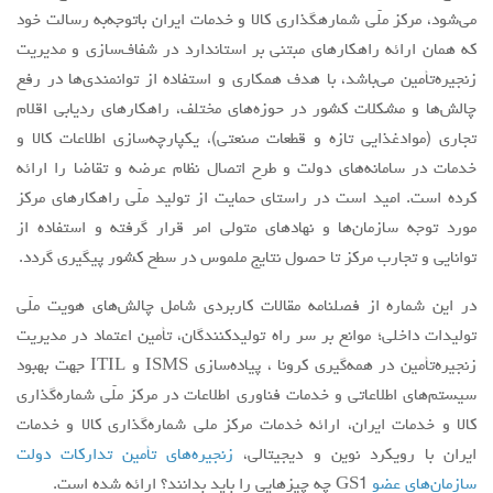
می‌شود، مرکز ملّی شماره­گذاری کالا و خدمات ایران باتوجه‌به رسالت خود
مقالات سال 1404
که همان ارائه راهکارهای مبتنی بر استاندارد در شفاف‌سازی و مدیریت
آرشیو
زنجیره‌تأمین می‌باشد، با هدف همکاری و استفاده از توانمندی‌ها در رفع
چالش‌ها و مشکلات کشور در حوزه‌های مختلف، راهکارهای ردیابی اقلام
مرور
تجاری (موادغذایی تازه و قطعات صنعتی)، یکپارچه‌سازی اطلاعات کالا و
شماره جاری
خدمات در سامانه‌های دولت و طرح اتصال نظام عرضه و تقاضا را ارائه
جستجو پیشرفته
کرده است. امید است در راستای حمایت از تولید ملّی راهکارهای مرکز
مورد توجه سازمان‌ها و نهادهای متولی امر قرار گرفته و استفاده از
راهنمای نویسندگان
توانایی و تجارب مرکز تا حصول نتایج ملموس در سطح کشور پیگیری گردد.
نحوه ارسال مقاله
در این شماره از فصلنامه مقالات کاربردی شامل چالش‌های هویت ملّی
اطلاعات نشریه
تولیدات داخلی؛ موانع بر سر راه تولیدکنندگان، تأمین اعتماد در مدیریت
درباره نشریه
زنجیره‌تأمین در همه‌گیری کرونا ، پیاده‌سازی ISMS و ITIL جهت بهبود
اخبار و اعلانات
سیستم‌های اطلاعاتی و خدمات فناوری اطلاعات در مرکز ملّی شماره‌گذاری
کالا و خدمات ایران، ارائه خدمات مرکز ملی شماره‌گذاری کالا و خدمات
پیوندهای مفید
ایران با رویکرد نوین و دیجیتالی،
زنجيره‌هاي تأمین تداركات دولت
تماس با ما
سازمان‌های عضو
GS1 چه چیزهایی را باید بدانند؟ ارائه شده است.