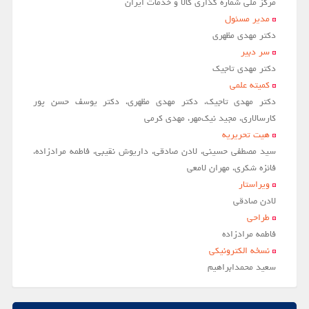
مركز ملي شماره گذاري كالا و خدمات ايران
مدير مسئول
دکتر مهدی مظهری
سر دبير
دکتر مهدی تاجیک
کمیته علمی
دکتر مهدی تاجیک، دکتر مهدی مظهری، دکتر یوسف حسن پور
کارسالاری، مجید نیک‌مهر، مهدی کرمی
هیت تحریریه
سید مصطفی حسینی، لادن صادقی، داریوش نقیبی، فاطمه مرادزاده،
فائزه شکری، مهران لامعی
ویراستار
لادن صادقي
طراحی
فاطمه مرادزاده
نسخه الکترونیکی
سعيد محمدابراهيم