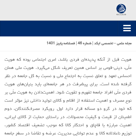
صفحه اصلی
مجله علمی – تخصصی ایکد | شماره 46 | فصلنامه پاییز 1401
ارسال مقاله
هویت قبل از آنکه پديده‌اي فردی باشد، امری اجتماعی بوده كه هويت
مقالات تخصصی
ملّي، ديني-قومي بر اساس همين تعريف شكل مي‌گيرد. هويت ملي همان
مقالات سال 1395-1394
احساس تعهد و تعلق نسبت به اجتماع ملي و نسبت به كل جامعه در نظر
گرفته شده است. براي پيشرفت در هر جامعه‌اي بايد بنيان‌هاي هويت
مقالات سال 1396
فردي ملّي افراد جامعه تفهيم و تقويت شود. اهمیت‌دادن به هویت ملّی بر
مقالات سال 1399-1397
نوع مصرف و اهمیت استفاده از اقلام و کالای تولید داخلی نیز مؤثر است
مقالات سال 1400
که خود در گرو دو مسأله قرار دارد اول رویکرد مصرف‌کنندگان، دوم
مقالات سال 1401
اطمینان از قیمت و کیفیت محصولات. در راستای حمایت از کالای ایرانی،
اهمیت مبارزه با قاچاق و احتکار کالا که موجب تضعیف اقتصاد کشور،
مقالات سال 1402
توزیع ناعادلانه کالا و عدم توانایی مدیریت عرضه و تقاضا در سطح جامعه
مقالات سال 1403