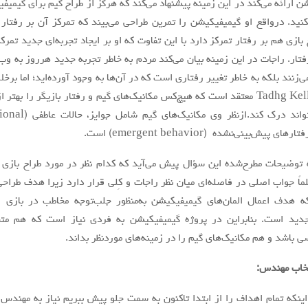
 ارائه می‌کند در اين زمينه پيشنهاد می‌کند كه هرگز از طراح گيم براي گيميف
كنيد. درواقع او گيميفيكيشن را تمرين طراحي می‌بیند كه تمركز آن بر رفتار
 بازي هم بر رفتار تمركز دارد با اين تفاوت كه او بر ايجاد تجربه‌ای جديد تمرك
فتار. راجات در اين زمينه بيان می‌کند مردم به خاطر تجربه جديد هرروز به وب
‌زنند بلكه به خاطر تغيير رفتاري است كه در آن‌ها به وجود آورده‌اید؛ اما برخل
راجات، Tadhg Kelly معتقد است كه هیچ‌کس مکانیک‌های گيم و رفتار بازيگر را بهتر 
بازي نمی‌تواند درك كند.ازنظر وي مکانیک‌ه
ه توضيحات مطرح‌شده اين سؤال پيش می‌آید كه كدام نظر در مورد طراح بازي
اً جواب اصلي در فاصله‌ای ميان نظر راجات و كِلي قرار دارد زيرا هدف طراحي
 هدف اعمال المان‌های گيميفيكيشن به‌منظور جلب‌توجه مخاطب در بازي 
 جديد است. بنابراين در پروژه گيميفيكيشن به فردي نياز است كه هم 
 باشد و هم مکانیک‌های گيم را در زمینه‌های موردنظر بداند.
اينكه تمام اهداف را از ابتدا تاكنون به سمت جلو پيش ببريم نياز به مهندس