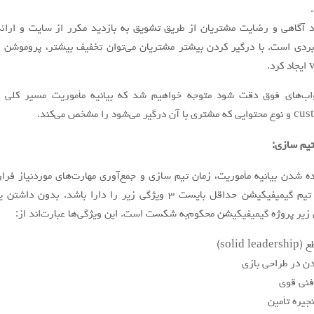
گاهی و رضايت مشتريان از طريق تشويق به بازديد مكرر از سايت و ارائه
بردي است. با درگير كردن بيشتر مشتريان می‌توان تخفيف بيشتر، پروموشن و
واب‌های فوق دقت شود متوجه خواهيم شد كه بيانيه مأموریت مسير كلي پ
 می‌شود را مشخص می‌کند.
اده شدن بيانيه مأموریت، زمان تيم سازي و جمع‌آوری مهارت‌های موردنیاز فرا
است. هر تيم گيميفيكيشن حداقل بايست ٣ ويژگي زير را دارا باشد. بدون دا
 زير پروژه گيميفيكيشن محکوم‌به شكست است. اين ویژگی‌ها عبارت‌اند از:
solid )
دن در طراحي بازي
فني قوي
جيره تأمین