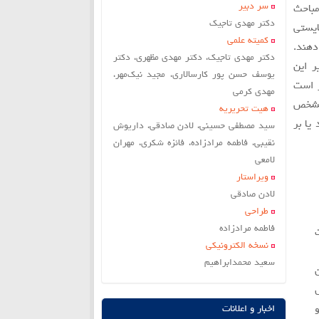
سر دبير
مباحث
دکتر مهدی تاجیک
ايستي
کمیته علمی
دهند.
دکتر مهدی تاجیک، دکتر مهدی مظهری، دکتر
ر این
یوسف حسن پور کارسالاری، مجید نیک‌مهر،
ر است
مهدی کرمی
 مشخص
هیت تحریریه
در روزهاي ٤-٢ مراجعه كرد يا بر
سید مصطفی حسینی، لادن صادقی، داریوش
نقیبی، فاطمه مرادزاده، فائزه شکری، مهران
لامعی
ویراستار
لادن صادقي
طراحی
فاطمه مرادزاده
نسخه الکترونیکی
سعيد محمدابراهيم
اخبار و اعلانات
 و