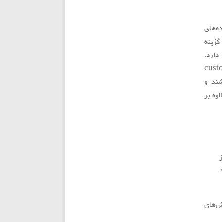
network)، توسعه‌دهنده‌های
هترين گزينه
دارد.
Product websit)، انجمن مشتريان (customer
حال فعاليت باشند و
وه بر
ش‌های