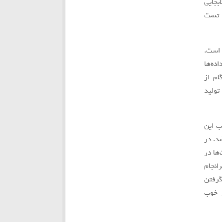
بجايي
گروه‌های تمركز Focus group، برنامه تست
گيميفيكيشن داده بزرگ (Big Data) است.
ده‌ها
ام از
توليد
ب اين
د. در
ها در
نجام
گرفتن
ر خوب