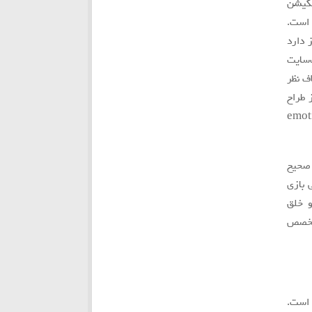
يكيشن
 است.
ز دارد
‌سایت
اف نظر
از طراح
ای گيم شامل جوايز، حالات عاطفي (emotional
 صحيح
 بازي
و خلق
متخصص
 است.