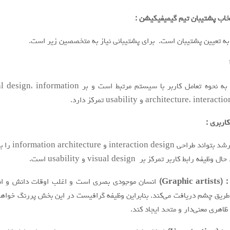
به تعيين پشتيبان است. براي پشتيباني نياز به متخصصين زير است.
طراح UX به نحوه تعامل كاربر با سيستم مرتبط است و بر  information
architecture، int و usability تمركز دارد.
كاربري
:
اگر طراح ارشد بتواند طراحي  design
فه رابط كاربر تمركز بر visual design و usability است.
Graph)
انسان موجودي بصري است و اغلب اوقات دانش و اط
 طريق چشم دريافت می‌کند. بنابراين وظيفه گرافيست در اين بخش پررنگ خواه
ظاهري معنی‌دار و متحد ايجاد كند.