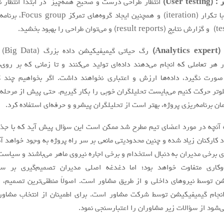
User te)
انتظار طراحي درست و صحيح همه‌چیز در ابتدا انتظار نا
است؛ اما با تكرار (iteration) و همچنين ايجاد 
Anal)
رگ حياتي 
 هر تعاملي كه انجام می‌دهند داده‌ای توليد می‌کنند و تا زماني كه بر روی‌دا
ورت نگيرد، داده‌ها ارزش و اعتباري نخواهند داشت. اگر بخواهيم چند گ
لوتر حركت كنيم می‌بایست تحليلگران خوبي را بكار گيريم. حتي پيش از مرحله 
ان برنامه‌ریزی پروژه، بهتر است از تحليلگران پيشرو و حرفه‌ای استفاده كرد.
ه آنچه در مورد اعضاي تيم مطرح شد ممكن است اين سؤال پيش آيد كه با جذ
د كاركنان زياد شده و چنين محدوديتي مانعي بر سر راه پروژه به وجود خواهد آم
ی برخي مديران به دنبال استخدام و برخي اجاره نيروي ماهر می‌باشند و سیاست‌
کاری متفاوت خواهد بود؛ اما دغدغه اصلي مديران تصمیم‌گیری بر سرا
ن توسط نيروهاي داخلي و از طريق مشاور است. اصولاً منطقی‌ترین تصميم، 
نجام گيميفيكيشن توسط شركت مشاور است. براي اطمينان از انتخاب مشاو
‌شود از سؤالات زير مشاوران را اعتبارسنجي نمود.