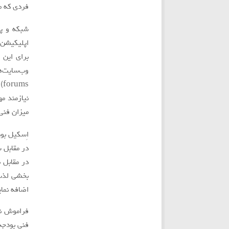
فردي كه مسلط به 
براي اين
نيازمند م
ميزان فني
اِسكيل بو
در مقابل س
در مقابل ب
بخشي لذت 
اضافه نماي
فراموش نك
فني بودجه