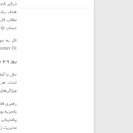
درگير كند.
هدف رشد آ
مطالب كار
بیشتر
حساب vip ايجاد كرد.
اگر به ج
customer fit و نوع محتوايي كه مشتري با آن درگير
روز ٩-٦ ،تيم سازي:
حال با آم
ویژگی‌های
رهبري قاطع (leadership
باتجربه بو
پشتيباني 
مديريت زن