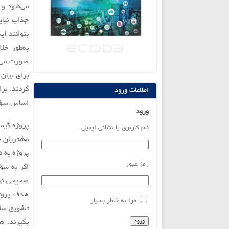
می‌شود و 
جذاب نباي
بتوانند ا
به‌طور خل
صورت می‌ت
براي بيان
اطلاعات ورود
اساس سؤال
ورود
پروژه گيم
نام کاربری یا نشانی ایمیل
مشتريان چ
پروژه به 
رمز عبور
اگر به سؤ
صحيحي ته
هدف پروژ
مرا به خاطر بسپار
تشويق مشت
ورود