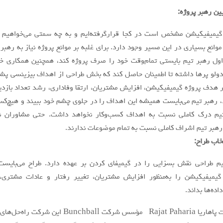
 گيميفيكيشن مشخص است در كجا قرارگرفته‌ایم و به چه سمتي می‌خواهیم
 موانع بسياري در اين مسير وجود دارد. براي غلبه بر موانع پروژه نياز به رهبر
ول رهبر تيم بايستي تمام‌وقت خود را صرف پروژه كند، همچنين همكاري خو
دولو پرها داشته تا اطمينان حاصل كند كه بخش طراحي از اهداف بيزينسي پشت
گر هدف پروژه گيميفيكيشن، افزايش مشتريان، ارتقا وفاداري، رشد تعداد بازدي
، رهبر تيم می‌بایست هميشه اين اهداف را در جلوي چشم خود ببيند و هیچ‌کس
تيم درك كاملي نسبت به اهداف کسب‌وکار نخواهد داشت. حتي مشاوران ن
 رهبر تيم اشراف كاملي نسبت به تمام موضوعات ندارند.
يم طراحي نقش بسزايي را در گيميفاي كردن بر عهده دارد. طراح می‌بایست
 گيميفيكيشن را به‌منظور افزايش مشتريان، تغيير رفتار و عادات مشتري
اده‌ها بداند.
آقای راجات پاهاريا Rajat Paharia مؤسس شركت Bunchball اين شركت 