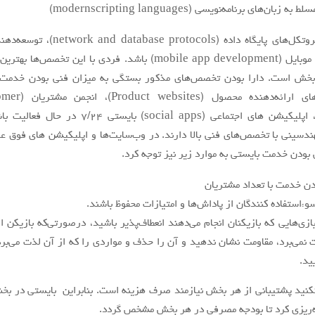
زبان‌های برنامه‌نویسی (modernscripting languages)
شبكه و پروتکل‌های پايگاه داده ( and database protocols
اپليكيشن موبايل (mobile app development) باشد. فردي با اين تخصص‌ها ب
 بخش است. دارا بودن تخصص‌های مذكور بستگي به ميزان فني بودن خدمت 
وب‌سایت‌های ارائه‌دهنده محصول (es
forums)، اپليكيشن هاي اجتماعي (social apps) بايستي ٧/٢٤ در 
هندسيني با تخصص‌های فني بالا دارند. در وب‌سایت‌ها و اپليكيشن هاي فوق علا
 بودن خدمت بايستي به موارد زير نيز توجه كرد.
دن خدمت با تعداد مشتريان
وءاستفاده كنندگان از پاداش‌ها و امتيازات محفوظ باشند.
ازی‌هایی كه بازيكنان انجام می‌دهند انعطاف‌پذیر باشيد، درصورتی‌که بازيكن از
نمی‌برد، مقاومت نشان ندهيد و آن را حذف و مواردي را كه از آن لذت می‌برد
يد.
نيد پشتيباني از هر بخش نيازمند صرف هزينه است. بنابراين بايستي در بخ
‌ریزی كرد تا بودجه مصرفي در هر بخش مشخص گردد.