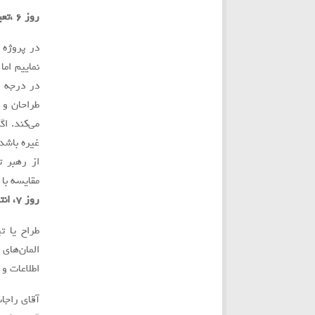
روز ٦ ،تعيين رهبر پروژه:
در پروژه
نماييم اما
در درجه ا
طراحان و 
می‌کند. ا
غيره باشد
از رهبر 
مقايسه با
روز ٧، انتخاب طراح:
طراح يا ت
المان‌های
اطلاعات و د