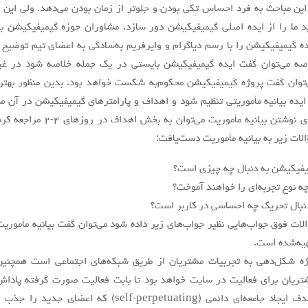
اين مباحث به فرد احساس تِكي بودن و جلوتر از زمان بودن می‌دهد. ولي اين 
د ما را از ايده اصلي گيميفيكيشن دور سازد. مشاوران حوزه گيميفيكيشن ب
يده گيميفيكيشن را با رسم دياگرام و وايرفريم به‌سادگی به اعضاي تيم توضيح 
اصه می‌توان گفت ايده گيميفيكيشن بايستي در يك جمله خلاصه شود در غي
وان گفت پروژه گيميفيكيشن محکوم‌به شكست خواهد بود. بدين منظور بهت
 ايده بيانيه مأموریتی تنظيم شود و اهداف و پارامترهاي گيميفيكيشن در آن
گردند. براي نوشتن بيانيه مأموریت می‌توان به بخش اهداف 
ات زير به بيانيه مأموریت دست‌یافت:
يفيكيشن به دنبال چه چيزي است؟
ه نوع تجربه‌ای را خواهند آموخت؟
دنبال تحريك چه احساسي در كاربر است؟
الات فوق جواب‌هایی نظير جواب‌های زير داده شود می‌توان گفت بيانيه مأموریت
یه‌شده است.
ه شکل‌دهی به تجربيات مشتريان از طريق شبکه‌های اجتماعي است همچنين
ريان براي فعاليت در سايت خواهد بود تا بابت فعاليت صورت گرفته پاداش
بگيرند، هدف ايجاد جامعه‌ای دائمي (self-perpetuating) كه اعضاي جديد را جذب