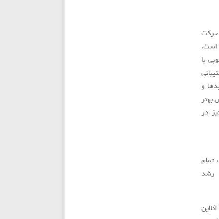
 حركت
 است.
بي با
يباني
دها و
 بهتر
يز در
 تمام
، رشد
راه‌حل‌های آنلاین