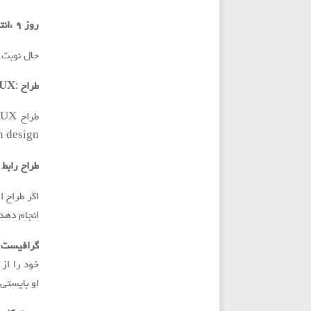
روز ٩ ،انتخاب پشتيبان تیم گیمیفیکیشن :
حال نوبت 
طراح
:
UX
eraction design
طراح رابط 
انجام دهد حال وظي
گرافيست : (ic artists
خود را از
او بايستي 