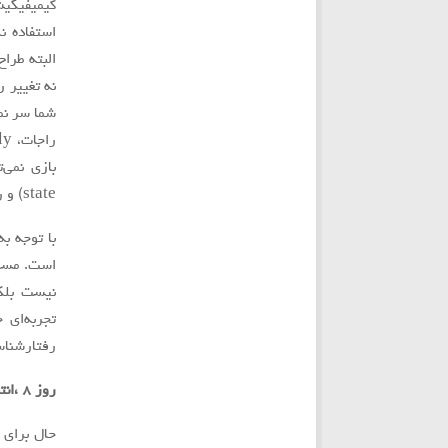
گيميفيكيشن
استفاده ن
البته طراح
نه تغيير ر
شما سر نمی
state) و رفتارهاي پیش‌بینی‌نشده (emergent behavior) است.
با توجه ب
است. مسلم
نیست بلكه
تجربه‌ای
رفتارشناسي
روز ٨ ،انتخاب مهندس:
حال براي 