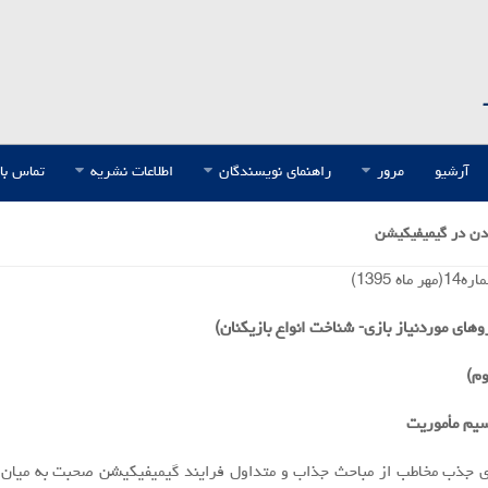
آرشیو
مرور
راهنمای نویسندگان
اطلاعات نشریه
تماس با 
دن در گیمیفیکیشن
اه 1395)
وهاي موردنياز بازي- شناخت انواع بازیکنان)
م)
راي جذب مخاطب از مباحث جذاب و متداول فرايند گيميفيكيشن صحبت به ميان 