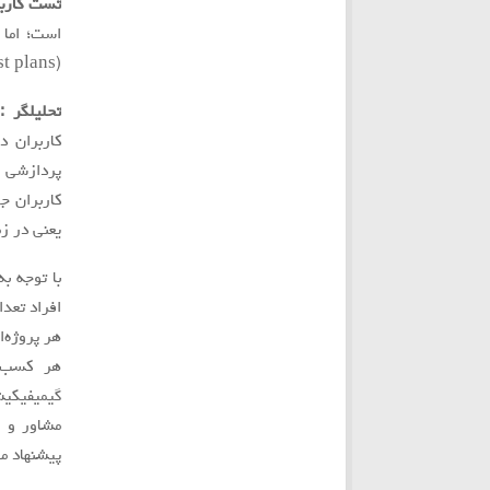
تست كاربر : (sting
(test plans) و گزارش نتايج (result reports) و می‌توان طراحي را بهبود بخشيد.
تحليلگر : (ytics expert
كاربران در
پردازشي ص
كاربران ج
يعني در زم
با توجه ب
افراد تعدا
هر پروژه‌ا
هر کسب‌و
گيميفيكيش
مشاور و ا
پيشنهاد می