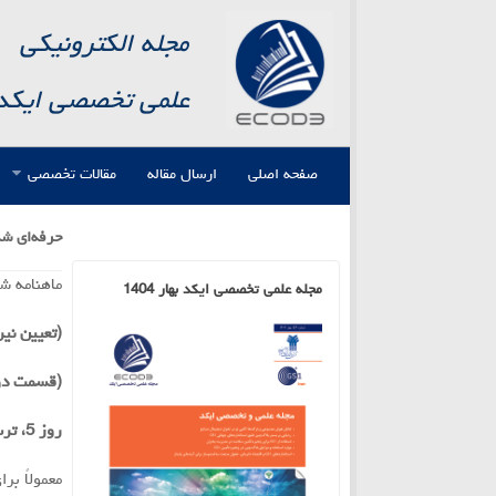
مجله الکترونیکی
علمی تخصصی ایکد
صفحه اصلی
ارسال مقاله
مقالات تخصصی
حرفه‌ای ش
ماهنامه شماره14(مهر م
مجله علمی تخصصی ایکد بهار 1404
(تعيين نير
(قسمت دو
روز 5، ترسيم مأموریت
معمولاً ب