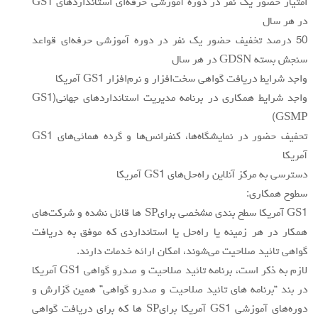
امتياز حضور يك نفر در دوره آموزشي حرفه‌اي استانداردهاي GS1
در هر سال
50 درصد تخفيف حضور يك نفر در دوره آموزشي حرفه‌اي قواعد
سنجش بسته GDSN در هر سال
واجد شرايط دريافت گواهي سخت‌افزار و نرم‌افزار GS1 آمريكا
واجد شرايط همكاري در برنامه مديريت استانداردهاي جهاني(GS1
(GSMP
تحفيف حضور در نمايشگاه‌ها، كنفرانس‌ها و گرده ‌همائي‌هاي GS1
آمريكا
دسترسي به مركز آنلاين راه‌حل‌هاي GS1 آمريكا
سطوح همكاري:
GS1 آمريكا سطح بندي مشخصي برايSP ها قائل نشده و شركت‌هاي
همكار در هر زمينه يا راه‌حل يا استانداردي كه موفق به دريافت
گواهي تائيد صلاحيت مي‌شوند، امكان ارائه خدمات دارند.
لازم به ذكر است، برنامه تائيد صلاحيت و صدرو گواهي GS1 آمريكا
در بند “برنامه هاي تائيد صلاحيت و صدرو گواهي” همين گزارش و
دوره‌هاي آموزشي GS1 آمريكا برايSP ها كه براي دريافت گواهي