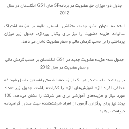
جدول دو- ميزان حق عضويت در برنامهSP هاي GS1 انگلستان در سال
2012
البته به عنوان عضو جديد، متقاضي بايستي علاوه بر هزينه اشتراك
ساليانه، هزينه عضويت را نيز براي يكبار بپردازد. جدول زير ميزان
پرداختي را بر حسب گردش مالي و سطح عضويت نشان مي دهد.
جدول سه- هزينه عضويت جديد در GS1 انگلستان بر حسب گردش مالي
و سطح عضويت در سال 2012
براي تائيد صلاحيت در هر يك از زمينه‌ها بايستي اطمينان حاصل شود كه
حداقل افراد لازم آموزش‌هاي لازم را گذرانده باشند. جدول زير تعداد
مورد نياز و هزينه‌هاي آموزشي براي هر شركت را نشان مي‌دهد. 100
پوند نيز براي برگزاري آزمون از افراد شركت‌كننده جهت صدور گواهينامه
دريافت مي‌شود.