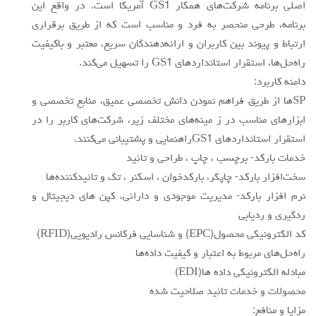
اصلي برنامه شركت‌هاي همكار GS1 آمريكا است. در واقع اين
برنامه، طرحي منحصر به فرد و مناسب است كه از طريق برقراري
ارتباط و پيوند بين كاربران و ارائه‌دهندگان سريع، معتبر و باكيفيت
راه‌حل‌ها، استقرار استانداردهاي GS1 را تسهيل مي‌كند.
دامنه كاربرد:
SPها از طريق فراهم نمودن دانش تخصصي عميق، منابع تخصصي و
ابزارهاي مناسب در ز مينه‌هاي مختلف زير، شركت‌هاي كاربر را در
استقرار استانداردهاي GS1راهنمايي و پشتيباني مي‌كنند.
خدمات باركد- برچسب ، چاپ ، طراحي و تائيد
سخت‌افزار باركد- چاپگر، باركدخوان ، اسكنر ، تگ و تائيدكننده‌ها
نرم افزار باركد- مديريت موجودي و دارائي، كپن هاي ديجيتال و
ردگيري و رديابي
كد الكترونيكي محصول(EPC) و شناسايي فركانس راديويي(RFID)
راه‌حل‌هاي مربوط به اعتبار و كيفيت داده‌ها
مبادله الكترونيكي داده ها(EDI)
محصولات و خدمات تائيد صلاحيت شده
مزايا و منافع: