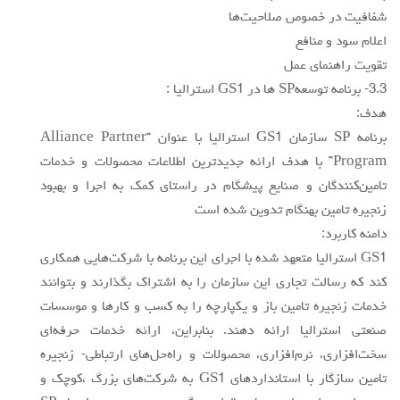
شفافيت در خصوص صلاحيت‌ها
اعلام سود و منافع
تقويت راهنماي عمل
3.3- برنامه توسعهSP ها در GS1 استراليا :
هدف:
برنامه SP سازمان GS1 استراليا با عنوان “Alliance Partner
Program” با هدف ارائه جديدترين اطلاعات محصولات و خدمات
تامين‌كنندگان و صنايع پيشگام در راستاي كمك به اجرا و بهبود
زنجيره تامين بهنگام تدوين شده است
دامنه كاربرد:
GS1 استراليا متعهد شده با اجراي اين برنامه با شركت‌هايي همكاري
كند كه رسالت تجاري اين سازمان را به اشتراك بگذارند و بتوانند
خدمات زنجيره تامين باز و يكپارچه را به كسب و كارها و موسسات
صنعتي استراليا ارائه دهند. بنابراين، ارائه خدمات حرفه‌اي
سخت‌افزاري، نرم‌افزاري، محصولات و راه‌حل‌هاي ارتباطي- زنجيره
تامين سازگار با استانداردهاي GS1 به شركت‌هاي بزرگ ،كوچك و