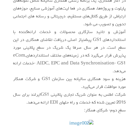
در آغاز همكاري، يك برنامه رسمي همكاري ساليانه شامل نمونه‌هاي
پايلوت و پروژه‌ها، همكاري در فعا ليت‌هاي آموزشي صنايع، حوزه‌هاي
ارتباطي از طريق كانال‌هاي مستقيم، ديجيتالي و رسانه هاي اجتماعي
تدوين و تصويب مي شود.
آموزش و تائيد سازگاري محصولات و خدمات ارائه‌كننده با
استانداردهاي GS1 پيشنياز اصلي دريافت تقاضاي همكاري در اين
سطح است. در هر سال صرفا يك شريك در سطح پلاتيني مورد
پذيرش قرار مي‌گيرد كه در زمينه‌هاي مختلف استانداردهايeCom,
AIDC, EPC and Data Synchronisation- GS1 -خدمات ارائه
مي‌دهد.
هزينه و سود همكاري ساليانه بين سازمان GS1 و شركت همكار
مورد موافقت قرار مي‌گيرد.
شركت اطلس به عنوان شريك تجاري پلاتيني GS1ايرلند براي سال
2015 تعيين شده كه خدمات و راه حلهاي EDI ارائه مي‌دهد.
سطح دوم- شركاي همكار: