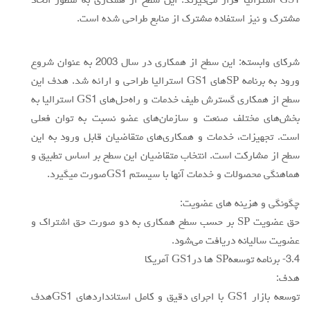
GS1 استراليا قرار مي‌گيرند. اين سطح از همكاري به منظور اتحاد
مشترك و نيز استفاده مشترك از منابع طراحي شده است.
شركاي وابسته: اين سطح از همكاري در سال 2003 به عنوان شروع
ورود به برنامه SPهاي GS1 استراليا طراحي و ارائه شد. هدف اين
سطح از همكاري گسترش طيف خدمات و راه‌حل‌هاي GS1 استراليا به
بخش‌هاي مختلف صنعت و سازمان‌هاي عضو نسبت به توان فعلي
است. تجهيزات، خدمات و همكاري‌هاي متقاضيان قابل ورود به اين
سطح از مشاركت است. انتخاب متقاضيان اين سطح بر اساس تطبيق و
هماهنگي محصولات و خدمات آنها با سيستم GS1صورت ميگيرد.
چگونگي و هزينه هاي عضويت:
حق عضويت SP بر حسب سطح همكاري به دو صورت حق اشتراك و
عضويت ساليانه دريافت مي‌شود.
3.4- برنامه توسعهSP ها درGS1 آمريكا
هدف:
توسعه بازار GS1 با اجراي دقيق و كامل استانداردهاي GS1هدف