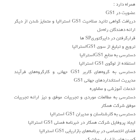
همراه دارد :
عضويت در GS1
دريافت گواهي تائيد صلاحيت GS1 استراليا و متمايز شدن از ديگر
ارائه دهندگان راه‌حل
قرارگرفتن در دايركتوريSP ها
ترويج و تبليغ از سوي GS1استراليا
دسترسي به منابع GS1استراليا
استفاده از لوگوي GS1 استراليا
دسترسي به گروه‌هاي كاربر GS1 جهاني و كارگروه‌هاي فرآيند
مديريت استانداردهاي جهاني GS1
خدمات آموزشي و مشاوره
دسترسي به مطالعات موردي و تجربيات موفق و نيز ارائه تجربيات
موفق شركت همكار
دسترسي به كارشناسان و مديران GS1 استراليا
ايجاد پروفايل شركت همكار در خبرنامه فصلي GS1 استراليا
فضاي اختصاصي در برنامه‌هاي بازاريابي GS1 استراليا
كمپين‌هاي بازاريابي مشترك