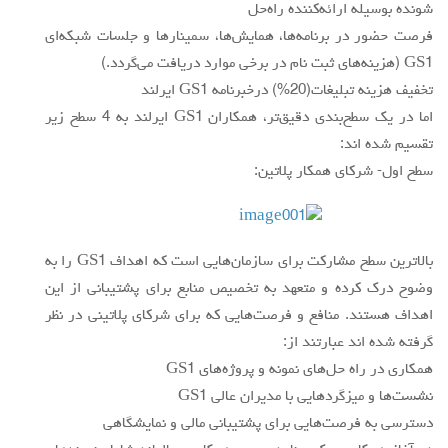
شونده بوسيله ارائه‌كننده راه‌حل
فرصت حضور در برنامه‌ها، همايش‌ها، سمينارها و جلسات شبكه‌اي
GS1 (هزينه‌هاي ثبت نام در برخي موارد دريافت مي‌گردد.)
تخفيف هزينه تبليغات(20%) درخبرنامه GS1 ايرلند
اما در يك سطح‌بندي دقيق‌تر، همكاران GS1 ايرلند به 4 سطح زير
تقسيم شده اند:
سطح اول- شركاي همكار پلاتين:
بالاترين سطح مشاركت براي سازمان‌هايي است كه اهداف GS1 را به
وضوح درك كرده و متعهد به تخصيص منابع براي پشتيباني از اين
اهداف هستند. منافع و فرصت‌هايي كه براي شركاي پلاتيني در نظر
گرفته شده اند عبارتند از:
همكاري در راه حل‌هاي نمونه و پروژه‌هاي GS1
نشست‌ها و ميزگردهايي با مديران عالي GS1
دسترسي به فرصت‌هايي براي پشتيباني مالي و نمايشگاهي