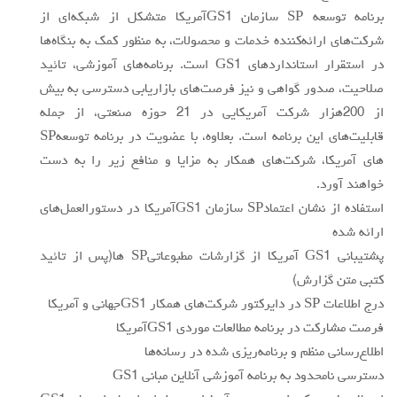
برنامه توسعه SP سازمان GS1آمريكا متشكل از شبكه‌اي از
شركت‌هاي ارائه‌كننده خدمات و محصولات، به منظور كمك به بنگاه‌ها
در استقرار استانداردهاي GS1 است. برنامه‌هاي آموزشي، تائيد
صلاحيت، صدور گواهي و نيز فرصت‌هاي بازاريابي دسترسي به بيش
از 200هزار شركت آمريكايي در 21 حوزه صنعتي، از جمله
قابليت‌هاي اين برنامه است. بعلاوه، با عضويت در برنامه توسعهSP
هاي آمريكا، شركت‌هاي همكار به مزايا و منافع زير را به دست
خواهند آورد.
استفاده از نشان اعتمادSP سازمان GS1آمريكا در دستورالعمل‌هاي
ارائه شده
پشتيباني GS1 آمريكا از گزارشات مطبوعاتيSP ها(پس از تائيد
كتبي متن گزارش)
درج اطلاعات SP در دايركتور شركت‌هاي همكار GS1جهاني و آمريكا
فرصت مشاركت در برنامه مطالعات موردي GS1آمريكا
اطلاع‌رساني منظم و برنامه‌ريزي شده در رسانه‌ها
دسترسي نامحدود به برنامه آموزشي آنلاين مباني GS1