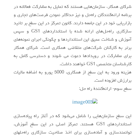
شركاي همكار، سازمان‌هايي هستند كه تمايل به مشاركت فعالانه در
برنامه ارائه‌كنندگان راه‌حل و نيز حداكثر نمودن فرصت‌هاي تجاري و
بازاريابي خود در اين جامعه دارند. كانون تمركز در اين سطح بر تائيد
سازگاري راه‌حل‌هاي ارائه شده با استانداردهاي GS1 و سپس
آموزش و شناخت عميق اين استانداردها و چگونگي اجراي نمونه‌هاي
برتر به كاركنان شركت‌هاي متقاضي همكاري است. شركاي همكار
براي مشاركت در رويدادها دعوت مي شوند و دسترسي كامل به
كارشناسان متخصص GS1 خواهند داشت.
هزينه ورود به اين سطح از همكاري، 5000 يورو به اضافه ماليات
برارزش افزوده است.
سطح سوم- ارائه‌كنندة راه حل:
اين سطح سازمان‌هايي را شامل مي‌شود كه در آغاز راه پياده‌سازي
استانداردهاي GS1 هستند. تمركز اصلي در اين سطح آموزش،
توانمندسازي و آماده‌سازي براي اخذ صلاحيت سازگاري راه‌حلهاي