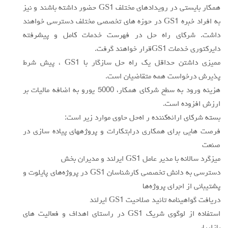
همكار بايستي در رويدادهاي مختلف GS1 حضور داشته باشند و نيز
به افراد خبره GS1 در حوزه هاي تخصصي مختلف دسترسي خواهند
داشت. شركاي راه حل در فهرست خدمات كامل و پيشرفته
دايركتوري خدمات GS1قرار خواهند گرفت.
مميزي داشتن حداقل يك راه حل سازگار با GS1 ، پيش شرط
پذيرش درخواست همه متقاضيان است.
هزينه ورود به سطح شركاي همكار، 5000 يورو به اضافه ماليات بر
ارزش افزوده است.
بسته شركاي ارائه‌كننده ر اه‌حل حاوي موارد زير است:
فرصت هايي براي همكاري درابتكارات و پروژههاي پياده سازي در
صنعت
ميزگرد سالانه با مدير عامل GS1 ايرلند و مديران بخش
دسترسي به دانش تخصصي كارشناسان GS1 در پروژه‌هاي پايلوت و
پشتيباني از اجراي پروژه‌ها
دريافت گواهينامه تائيد صلاحيت GS1 ايرلند
استفاده از لوگوي شريك GS1 در راستاي اهداف و فعاليت هاي