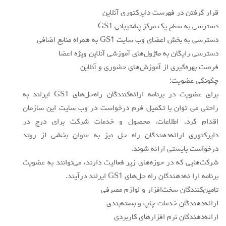
قرار گرفتن در فهرست دايركتوري آنلاين
دسترسي به سطح يك مركز پشتيباني GS1
دسترسي به بخش اعضاي وب سايت GS1 به همراه منابع اضافي
دسترسي رايگان به ماژول‌هاي آموزشي آنلاين ويژه اعضا
فرصت بهره‌گيري از آموزش‌هاي حضوري و آنلاين
چگونگي عضويت:
براي عضويت در برنامه ارائه‌كنندگان راه‌حل‌هاي GS1 ايرلند به
راحتي مي توان با تكميل فرم درخواست در وب سايت اين سازمان
اقدام كرد. اطلاعات، محصول و خدمات شركت براي درج در
دايركتوري ارائه‌دهندگان راه حل نيز به عنوان بخشي از روند
درخواست بايستي ارائه شوند.
شركت‌هايي كه در حوزه‌هاي زير فعاليت دارند، مي‌توانند به عضويت
برنامه ارا ئه‌دهندگان راه حل‌هاي GS1 ايرلند درآيند.
تامين‌كنندگان سخت‌افزار و لوازم مصرفي
ارائه‌دهندگان خدمات چاپ و بسته‌بندي
ارائه‌دهندگان نرم افزارهاي كاربردي