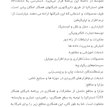
متوسط در دامنه اين برنامه قرار مي‌گيرد. دسترسي به خدماتSP
هاي استراليا از طريق دايركتوري شركتهاي همكار امكان پذير است.
طيف محصولات و خدماتي كه اين شركتها ارائه مي دهند عبارتست از:
نرم افزار و اپليكيشن
انبارداري ، حمل و نقل و لجستيك
توسعه تجارت الكترونيكي
مخابرات و ارتباطات از راه دور
انبارش و مديريت داده ها
خدمات اموزشي و مشاوره
محصولات سخت‌افزاري و نرم افزاري موبايل
سيستم‌هاي يكپارچه
عرضه‌كنندگان خدمات چاپ و برچسب‌زني
خدمات نرم‌افزارهاي كاربردي در حوزه ها و صنايع خاص
مزايا و منافع:
مزايا و منافع حاصل از مشاركت و همكاري در برنامه شركاي همكار
GS1 استراليا با توجه به سطح همكاري- راهبردي، تجاري و وابسته-
متفاوت است ،اما به طور كلي، اين همكاري منافع زير را براي شركا به