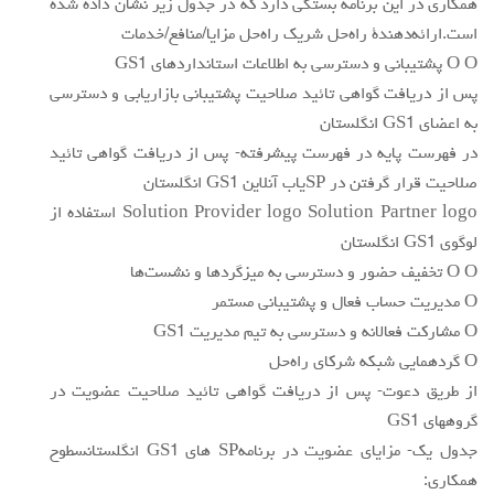
همكاري در اين برنامه بستگي دارد كه در جدول زير نشان داده شده
است.ارائه‌دهندة راه‌حل شريك راه‌حل مزايا/منافع/خدمات
O O پشتيباني و دسترسي به اطلاعات استانداردهاي GS1
پس از دريافت گواهي تائيد صلاحيت پشتيباني بازاريابي و دسترسي
به اعضاي GS1 انگلستان
در فهرست پايه در فهرست پيشرفته- پس از دريافت گواهي تائيد
صلاحيت قرار گرفتن در SPياب آنلاين GS1 انگلستان
Solution Provider logo Solution Partner logo استفاده از
لوگوي GS1 انگلستان
O O تخفيف حضور و دسترسي به ميزگردها و نشست‌ها
O مديريت حساب فعال و پشتيباني مستمر
O مشاركت فعالانه و دسترسي به تيم مديريت GS1
O گردهمايي شبكه شركاي راه‌حل
از طريق دعوت- پس از دريافت گواهي تائيد صلاحيت عضويت در
گروههاي GS1
جدول يك- مزاياي عضويت در برنامهSP هاي GS1 انگلستانسطوح
همكاري: