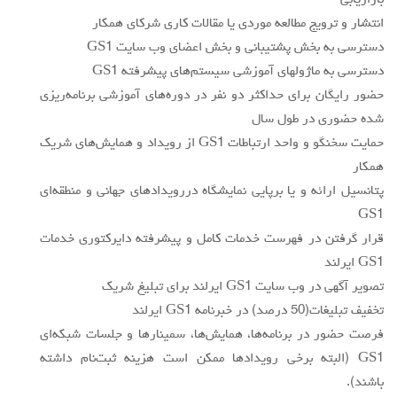
بازاريابي
انتشار و ترويج مطالعه موردي يا مقالات كاري شركاي همكار
دسترسي به بخش پشتيباني و بخش اعضاي وب سايت GS1
دسترسي به ماژولهاي آموزشي سيستم‌هاي پيشرفته GS1
حضور رايگان براي حداكثر دو نفر در دوره‌هاي آموزشي برنامه‌ريزي
شده حضوري در طول سال
حمايت سخنگو و واحد ارتباطات GS1 از رويداد و همايش‌هاي شريك
همكار
پتانسيل ارائه و يا برپايي نمايشگاه دررويدادهاي جهاني و منطقه‌اي
GS1
قرار گرفتن در فهرست خدمات كامل و پيشرفته دايركتوري خدمات
GS1 ايرلند
تصوير آگهي در وب سايت GS1 ايرلند براي تبليغ شريك
تخفيف تبليغات(50 درصد) در خبرنامه GS1 ايرلند
فرصت حضور در برنامه‌ها، همايش‌ها، سمينارها و جلسات شبكه‌اي
GS1 (البته برخي رويدادها ممكن است هزينه ثبت‌نام داشته
باشند).