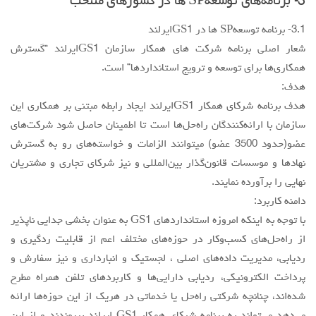
3- برنامه‌هاي توسعهSP ها در كشورهاي منتخب
3.1- برنامه توسعهSP ها در GS1ايرلند
شعار اصلي برنامه شركت هاي همكار سازمان GS1ايرلند “گسترش
همكاري‌ها براي توسعه و ترويج استانداردها” است.
هدف:
هدف برنامه شركاي همكار GS1ايرلند ايجاد رابطه مبتني بر همكاري اين
سازمان با ارائه‌كنندگان راه‌حل‌ها است تا اطمينان حاصل شود شركت‌هاي
عضو(حدود 3500 عضو) ميتوانند الزامات و خواسته‌هاي رو به گسترش
نهادها و موسسات قانون‌گذار بين‌المللي و نيز شركاي تجاري و مشتريان
نهايي را برآورده نمايند.
دامنه كاربرد:
با توجه به اينكه امروزه استانداردهاي GS1 به عنوان بخشي جدايي ناپذير
از راه‌حل‌هاي كسب‌و‌كار در حوزه‌هاي مختلف اعم از قابليت ردگيري و
رديابي، مديريت داده‌هاي اصلي ، لجستيك و انبارداري و نيز سفارش و
پرداخت الكترونيكي، رديابي دارايي‌ها و كاربردهاي تلفن همراه مطرح
شده‌اند، چنانچه شركتي راه‌حل يا خدماتي در هريك از اين حوزه‌ها ارائه