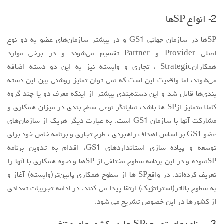
مقالات سال 1404
2- انواع SPها
آرشیو
SPها در سازمان جهاني GS1 و در بيشتر سازمان‌هاي عضو به دو نوع
مرور
اصلي Provider و Partner تقسيم مي‌شوند و در برخي موارد
همكارانStrategic ، تجاري و وابسته نيز به اين دو دسته اضافه
شماره جاری
مي‌شوند، اما واقعيت اين است كه نمي توان تمايز روشني بين اين دسته
جستجو پیشرفته
بندي‌ها قائل شد و اين دسته‌بندي بيشتر از اينكه معرف دو يا چند گروه
راهنمای نویسندگان
كاملا متمايز ازSP ها باشد، نمايانگر نوعي سطح بندي در ميزان همكاري و
مشاركت آنها با سازمان GS1 است. به عبارت ديگر هريك از سازمان‌هاي
نحوه ارسال مقاله
عضو GS1 بر اساس اهداف راهبردي ، طرح تجاري و برنامه خاص خود براي
اطلاعات نشریه
توسعه و پياده سازي استانداردهاي GS1، اقدام به تدوين برنامه
درباره نشریه
SPنموده و در اين برنامه سطوح مختلفي از SPها و نحوه همكاري با آنها را
تعريف كرده‌اند. در واقعSP ها از سطوح همكاري پائين‌تر(وابسته) آغاز و
اخبار و اعلانات
به سطوح بالاتر(استراتژيك) ارتقا پيدا مي كنند. در ادامه تجربيات تعدادي
پیوندهای مفید
از كشورها در اين خصوص تشريح مي شود.
تماس با ما