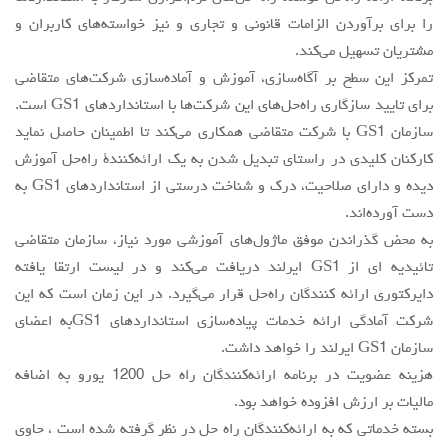
را براي برآوردن الزامات قانوني و تجاري و نيز خواسته‌هاي كاربران و
مشتريان تسهيل مي‌كند.
تمركز اين سطح بر آگاه‌سازي، آموزش و آماده‌سازي شركت‌هاي متقاضي
براي تاييد سازگاري راه‌حل‌هاي اين شركت‌ها با استانداردهاي GS1 است.
سازمان GS1 با شركت متقاضي همكاري مي‌كند تا اطمينان حاصل نمايد
كاركنان كليدي در راستاي تبديل شدن به يك ارائه‌كنندة راه‌حل آموزش
ديده و داراي صلاحيت، درك و شناخت درستي از استانداردهاي GS1 به
دست آورده‌اند.
به محض گذراندن موفق ماژول‌هاي آموزشي مورد نياز، سازمان متقاضي
تائيديه اي از GS1 ايرلند دريافت مي‌كند و در ليست ارتقا يافته
دايركتوري ارائه كنندگان راه‌حل قرار مي‌گيرد. در اين زمان است كه اين
شركت آمادگي ارائه خدمات پياده‌سازي استانداردهاي GS1به اعضاي
سازمان GS1 ايرلند را خواهد داشت.
هزينه عضويت در برنامه ارائه‌كنندگان راه حل 1200 يورو به اضافه
ماليات بر ارزش افزوده خواهد بود.
بسته خدماتي كه به ارائه‌كنندگان راه حل در نظر گرفته شده است ، حاوي