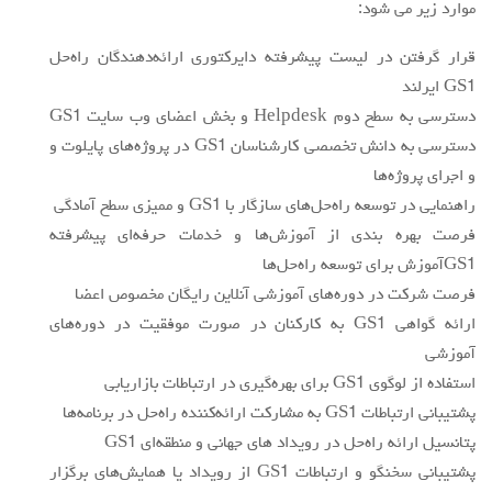
موارد زير مي شود:
قرار گرفتن در ليست پيشرفته دايركتوري ارائه‌دهندگان راه‌حل
GS1 ايرلند
دسترسي به سطح دوم Helpdesk و بخش اعضاي وب سايت GS1
دسترسي به دانش تخصصي كارشناسان GS1 در پروژه‌هاي پايلوت و
و اجراي پروژه‌ها
راهنمايي در توسعه راه‌حل‌هاي سازگار با GS1 و مميزي سطح آمادگي
فرصت بهره بندي از آموزش‌ها و خدمات حرفه‌اي پيشرفته
GS1آموزش براي توسعه راه‌حل‌ها
فرصت شركت در دوره‌هاي آموزشي آنلاين رايگان مخصوص اعضا
ارائه گواهي GS1 به كاركنان در صورت موفقيت در دوره‌هاي
آموزشي
استفاده از لوگوي GS1 براي بهره‌گيري در ارتباطات بازاريابي
پشتيباني ارتباطات GS1 به مشاركت ارائه‌كننده راه‌حل در برنامه‌ها
پتانسيل ارائه راه‌حل در رويداد هاي جهاني و منطقه‌اي GS1
پشتيباني سخنگو و ارتباطات GS1 از رويداد يا همايش‌هاي برگزار