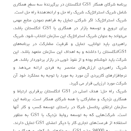
برنامه شركاي همكار GS1 انگلستان در برگيرندة سه سطح همكاري
شامل شريك استراتژيك، شريك راه حل و ارائه‌دهندة راه حل است.
شريك استراتژيك: اگر شركتي تمايل به فراهم نمودن منابع مهمي
براي ترويج و توسعه بازار در همكاري با GS1 انگلستان باشد،
مي‌تواند به عنوان شريك استراتژيك اين سازمان انتخاب شود. شريك
راهبردي بايد توانايي، تمايل و ظرفيت مشاركت در برنامه‌هاي
GS1انگلستان را داشته و به اهداف اين سازمان متعهد باشد. اين
شركت بايد خوشنام بوده و از نفوذ خوبي در بازار برخوردار باشد. هر
شريك راهبردي ارزش‌هاي منحصر به فردي ارائه مي‌دهد و
نرم‌افزارهاي كاربردي آن مورد به مورد با توجه به عملكرد خود آن
شركت مورد ارزيابي قرار مي گيرد.
شريك راه حل: هدف اصلي در GS1 انگلستان برقراري ارتباط و
همكاري نزديك و مشاركتي با همه شركاي همكار است. برنامه اين
سازمان ارتقاي پتانسل شركا در راستاي توسعه كسب و كار آنها
است. شركت‌هايي كه به توسعه روابط نزديك با GS1 به منظور
استفاده از فرصت‌هاي تجاري كار با ديگر اعضاي GS1 تمايل دارند.