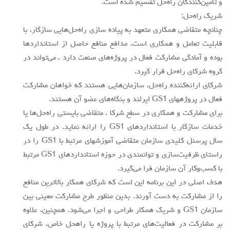
و تامين‌كنندگان راه‌حل تقسيم شده است.
شريك راه‌حل:
چنانچه متقاضي همكاري متعهد به پياده سازي راه‌حل‌هايي سازگار، با
قابليت تعامل و همكاري است، مدافع منافع حاصل از استانداردها
بوده و آمادگي مشاركت فعال در پروژه‌هاي صنعت دارد ، مي‌تواند در
گروه شركاي راه‌حل قرار گيرد.
شركاي ارائه‌كننده راه‌حل، سازمان‌هايي هستند كه خواهان مشاركت
فعال در پروژههاي GS1 ايرلند و بنگاه‌هاي عضو آن هستند.
براي مشاركت و همكاري در سطح شركا ، متقاضي بايستي راه‌حل‌ها يا
خدمات سازگار با استانداردهاي GS1 را ارائه نمايد. در طول يك
سال پرسنل كليدي سازمان متقاضي آموزشهاي مرتبط با GS1 را در
راستاي ظرفيت‌سازي و توانمندي در حوزه استانداردهاي GS1 مرتبط
با كسب‌و‌كار آن سازمان فرا مي‌گيرد.
هدف اصلي در اين برنامه اين است كه شركاي همكار بالاترين منافع
را از مشاركت به دست آورند. بدين منظور طرح مشاركت معيني بين
سازمان GS1 و شريك همكار طراحي و اجرا مي‌شود. همچنين، علاوه
بر مشاركت در فعاليت‌هاي مرتبط با پروژه يا راهحل خاص، شركاي