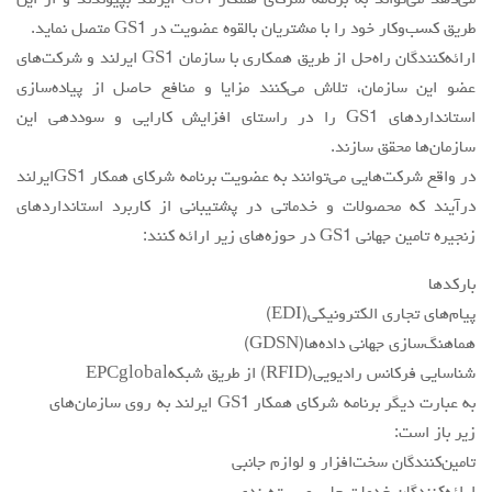
مي‌دهد مي‌تواند به برنامه شركاي همكار GS1 ايرلند بپيوندند و از اين
طريق كسب‌و‌كار خود را با مشتريان بالقوه عضويت در GS1 متصل نمايد.
ارائه‌كنندگان راه‌حل از طريق همكاري با سازمان GS1 ايرلند و شركت‌هاي
عضو اين سازمان، تلاش مي‌كنند مزايا و منافع حاصل از پياده‌سازي
استانداردهاي GS1 را در راستاي افزايش كارايي و سوددهي اين
سازمان‌ها محقق سازند.
در واقع شركت‌هايي مي‌توانند به عضويت برنامه شركاي همكار GS1ايرلند
درآيند كه محصولات و خدماتي در پشتيباني از كاربرد استانداردهاي
زنجيره تامين جهاني GS1 در حوزه‌هاي زير ارائه كنند:
باركدها
پيام‌هاي تجاري الكترونيكي(EDI)
هماهنگ‌سازي جهاني داده‌ها(GDSN)
شناسايي فركانس راديويي(RFID) از طريق شبكهEPCglobal
به عبارت ديگر برنامه شركاي همكار GS1 ايرلند به روي سازمان‌هاي
زير باز است:
تامين‌كنندگان سخت‌افزار و لوازم جانبي