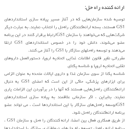
ارائه كننده راه حل:
توصيه شده سازمان‌هايي كه در آغاز مسير پياده سازي استانداردهاي
GS1 هستند، بسته ارائه‌كنندگان راه‌حل را انتخاب نمايند. به عبارت ديگر
شركت‌هايي كه مي‌خواهند با سازمان GS1ارتباط برقرار كنند در اين برنامه
عضو مي‌شوند، دانش خود را در خصوص استانداردهاي GS1 ارتقا
مي‌دهند و توسعه راه‌حلهاي سازگار با GS1 را آغاز مي كنند.
مقرراتي نظير قانون اطلاعات غذايي اتحاديه اروپا، دستورالعمل داروهاي
تقلبي اتحاديه اروپا و شناسه يكتاي
شناسه يكتا از سوي سازمان غذا و داروي ايالات متحده به عنوان الزامي
براي ابزارهاي پزشكي، حاكي از اين است كه اعضاي GS1 به دنبال
ارائه‌كنندگان راه‌حل‌هايي هستند كه آنها را در برآوردن اين الزامات ياري
نمايند. بنابراين ، اگر سازماني علاقمند به پياده سازي استانداردهاي
GS1توسعه راه‌حل‌هاي سازگار با اين استانداردها است ، مي تواند عضو
برنامه ارائه‌كنندگان راه‌حل شود.
از طريق همكاري فعال بين اعضا، ارائه كنندگان را ه‌حل و سازمان GS1 ،
برنامه ارائه راه‌حل توسعه راه ‌حل‌هاي نرم‌افزاري سازگار با استانداردها