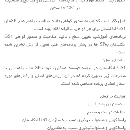
جدول چهار- تعداد مورد نياز و هزينه‌هاي آموزشي دريافت تاييد صلاحيت
در GS1 انگلستان
قابل ذكر است كه هزينه صدور گواهي تائيد صلاحيت راه‌حل‌هاي SPهاي
GS1 انگلستان براي هر گواهي، ساليانه 500 پوند است.
برنامه‌هاي آموزشي، تعيين سطح ، تائيد صلاحيت و صدور گواهي GS1
انگلستان بهSP ها در بخش برنامه‌هاي فني همين گزارش تشريح شده
است.
راهنماي عمل:
GS1 انگلستان در برنامه توسعه همكاري خود باSP ها ، راهنمايي با
مندرجات زير تدوين كرده كه در آن ارزش‌هاي اصلي و رفتارهاي مورد
انتظار اعضاي برنامه مشخص شده است.
فعاليت حرفه‌اي
صدمه نزدن به ديگران
اطلاعات درست و صحيح
پاسخگويي و مسئوليت پذيري نسبت به سازمان GS1 انگلستان
پاسخگويي و مسئوليت‌پذيري نسبت به مشتريان