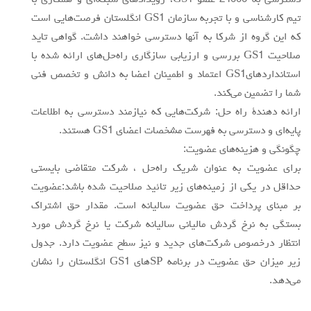
دسترسي به 24000 عضو GS1، رويدادهاي شبكه‌اي و همكاري با
تيم كارشناسي و با تجربه سازمان GS1 انگلستان فرصت‌هايي است
كه اين گروه از شركا به آنها دسترسي خواهند داشت. گواهي تايد
صلاحيت GS1 بررسي و ارزيابي سازگاري راه‌حل‌هاي ارائه شده با
استانداردهايGS1 اعتماد و اطمينان اعضا به دانش و تخصص فني
شما را تضمين مي‌كند.
ارائه دهندة راه حل: شركت‌هايي كه نيازمند دسترسي به اطلاعات
پايه‌اي و دسترسي به فهرست مشخصات اعضاي GS1 هستند.
چگونگي و هزينه‌هاي عضويت:
براي عضويت به عنوان شريك راه‌حل ، شركت متقاضي بايستي
حداقل در يكي از زمينه‌هاي زير تائيد صلاحيت شده باشد:عضويت
بر مبناي پرداخت حق عضويت ساليانه است. مقدار حق اشتراك
بستگي به نرخ گردش مالياني ساليانه شركت يا نرخ گردش مورد
انتظار درخصوص شركت‌هاي جديد و نيز سطح عضويت دارد. جدول
زير ميزان حق عضويت در برنامه SPهاي GS1 انگلستان را نشان
مي‌دهد.