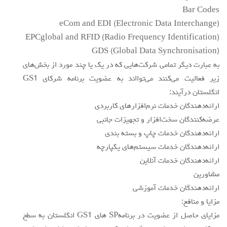
Bar Codes
eCom and EDI (Electronic Data Interchange)
EPCglobal and RFID (Radio Frequency Identification)
GDS (Global Data Synchronisation)
به عبارت ديگر تمامي شركت‌هايي كه در يك يا چند مورد از بخش‌هاي
زير فعاليت مي‌كنند مي‌توااند به عضويت برنامه شركاي GS1
انگلستان درآيند:
ارائه‌دهندگان خدمات نرم‌افزارهاي كاربردي
عرضه‌كنندگان سخت‌افزار و تجهيزات جانبي
ارائه‌دهندگان خدمات چاپ و بسته بندي
ارائه‌دهندگان خدمات سيستم‌هاي يكپارچه
ارائه‌دهندگان خدمات آنلاين
مشاورين
ارائه‌دهندگان خدمات آموزشي
مزايا و منافع:
مزاياي حاصل از عضويت در برنامهSP هاي GS1 انگلستان به سطح