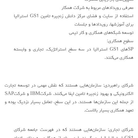
معرفي رويدادهاي مربوط به شركت همكار
استفاده از سايت و فضاي مركز دانش زنجيره تامين GS1 استراليا
براي آموزشها، رويدادها و جلسات
توسعه شبكه‌هاي همكاري و كار تيمي
سطوح همكاري:
SPهاي GS1 استراليا در سه سطح استراتژيك، تجاري و وابسته
همكاري مي‌كنند.
شركاي راهبردي: سازمان‌هايي هستند كه نقش مهمي در توسعه تجارت
الكترونيكي و بهبود زنجيره تامين ايفا مي‌كنند. شركتIBM و شركتSAP
از جمله اين سازمان‌ها هستند. در اين سطح، تعامل بسيار نزديك بوده و
تعهد همكاري بسيار بالاست.
شركاي تجاري: سازمان‌هايي هستند كه در فهرست جامعه شركاي