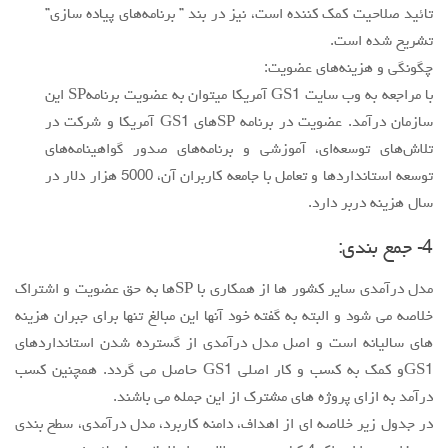
تائيد صلاحيت كمك كننده است، نيز در بند ” برنامه‌هاي پياده سازي”
تشريح شده است.
چگونگي و هزينه‌هاي عضويت:
با مراجعه به وب سايت GS1 آمريكا ميتوان به عضويت برنامهSP اين
سازمان درآمد. عضويت در برنامه SPهاي GS1 آمريكا و شركت در
تلاش‌هاي توسعه‌اي، آموزشي و برنامه‌هاي صدور گواهينامه‌هاي
توسعه استانداردها و تعامل با جامعه كاربران آن، 5000 هزار دلار در
سال هزينه دربر دارد.
4- جمع بندي:
مدل درآمدي ساير كشور ها از همكاري با SPها به حق عضويت و اشتراك
خلاصه مي شود و البته به گفته خود آنها اين مبالغ تنها براي جبران هزينه
هاي ساليانه است و اصل مدل درآمدي از گسترده شدن استانداردهاي
GS1و كمك به كسب و كار اصلي GS1 حاصل مي گردد. همچنين كسب
درآمد به ازاي پروژه هاي مشترك از اين جمله مي باشند.
در جدول زير خلاصه اي از اهداف، دامنه كاربرد، مدل درآمدي، سطح بندي