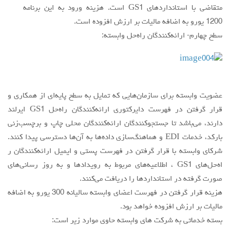
متقاضي با استانداردهاي GS1 است. هزينه ورود به اين برنامه
1200 يورو به اضافه ماليات بر ارزش افزوده است.
سطح چهارم- ارائه‌كنندگان راه‌حل وابسته:
عضويت وابسته براي سازمان‌هايي كه تمايل به سطح پايه‌اي از همكاري و
قرار گرفتن در فهرست دايركتوري ارائه‌كنندگان راه‌حل GS1 ايرلند
دارند، مي‌باشد تا جستجوكنندگان ارائه‌كنندگان محلي چاپ و برچسب‌زني
باركد، خدمات EDI و هماهنگ‌سازي داده‌ها به آن‌ها دسترسي پيدا كنند.
شركاي وابسته با قرار گرفتن در فهرست پستي و ايميل ارائه‌كنندگان ر
اه‌حل‌هاي GS1 ، اطلاعيه‌هاي مربوط به رويدادها و به روز رساني‌هاي
صورت گرفته در استانداردها را دريافت مي‌كنند.
هزينه قرار گرفتن در فهرست اعضاي وابسته ساليانه 300 يورو به اضافه
ماليات بر ارزش افزوده خواهد بود.
بسته خدماتي به شركت هاي وابسته حاوي موارد زير است: