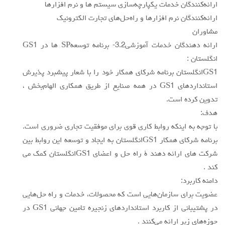
ارائه‌كنندگان خدمات يكپارچه‌سازي سيستم ها و نرم افزارها
ارائه‌كنندگان نرم افزارها و راه‌حل‌هاي تجارت الكترونيك
مشاوران
ارائه دهندگان خدمات آموزشي3.2- برنامه توسعهSP ها در GS1
انگلستان :
GS1انگلستان برنامه شركاي همكار خود را با شعار پيشبرد پذيرش
استانداردهاي GS1 در همه صنايع از طريق همكاري الهام‌بخش ،
تدوين كرده است.
هدف:
با توجه به اينكه روابط كاري قوي براي موفقيت تجاري ضروري است.
برنامه شركاي همكار GS1انگلستان به ايجاد و توسعه اين روابط بين
شركت هاي ارائه دهند ة راه حل و اعضاي GS1انگلستان كمك مي
كند .
دامنه كاربرد:
عضويت براي سازمان‌هايي است كه محصولات، خدمات و راه حل‌هايي
در پشتيباني از كاربرد استانداردهاي زنجيره تامين جهاني GS1 در
حوزه‌هاي زير ارائه مي‌كنند .