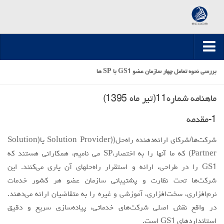
صفحه اصلی
بررسي نحوه تعامل چهار سازمان عضو GS1 با SP ها
ارسال مقاله
ماهنامه شماره11(تير ماه 1395)
مقالات تخصصی
1-مقدمه
مقالات سال 1395-1394
شركت‌ها/شركاي ارائه‌دهنده راه‌حل((Solution Provider يا(Solution
مقالات سال 1396
Partner) كه ما آنها را به اختصار،SP مي ناميم، همكاراني هستند كه
مقالات سال 1399-1397
GS1 را در طراحي، ارائه و استقرار راه‌حلهاي آن ياري مي‌كنند. اين
مقالات سال 1400
شركت‌ها تحت نظارت و پشتيباني سازمان عضو هر كشور خدمات
مقالات سال 1401
نرم‌افزاري، سخت‌افزاري، آموزشي و غيره را به متقاضيان ارائه مي‌دهند.
مقالات سال 1402
در واقع نقش اصلي شركت‌هاي خدماتي، پياده‌سازي سريع و دقيق
استانداردهاي GS1 است.
مقالات سال 1403