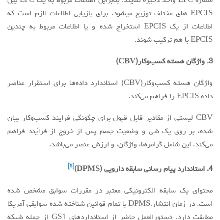
شماره EPC واحد ذخیره نمایند. بنابراین اطلاعات مربوط به یک EPC بین
EPCIS های مختلف توزیع میشود. برای بازیابی اطلاعات لازم است که
اطلاعات از یک EPCIS استخراج شده و یا اطلاعات مربوط به چندین
EPCIS با هم ترکیب شوند.
3. واژگان هسته کسب‌وکار(CBV)
واژگان هسته کسب‌وکار(CBV) استاندارد داده‌ها برای استقرار عناصر
داده EPCIS را فراهم می‌کند.
CBV لیستی از مقادیر قابل قبول برای چگونگی فرایند کسب‌وکار بیان
شده، بر روی یک شی و وضعیت جسم پس از خروج از فرآیند فراهم
می‌کند. این شامل گرامرها، واژگان، و ارزش عنصر می‌باشد.
[5]
4. استاندارد پیام رسانی سابقه دارویی (DPMS)
محتوای یک سابقه الکترونیکی معتبر در مقررات سوابق مشخص شده
است. در زمان انتشار،DPMS با تمام قوانین شناخته شده سوابقی آمریکا
مطابقت دارد. دستورالعمل حاضر از استانداردهای GS1 از جمله شبکه