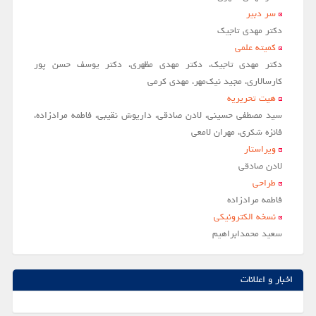
سر دبير
دکتر مهدی تاجیک
کمیته علمی
دکتر مهدی تاجیک، دکتر مهدی مظهری، دکتر یوسف حسن پور
کارسالاری، مجید نیک‌مهر، مهدی کرمی
هیت تحریریه
سید مصطفی حسینی، لادن صادقی، داریوش نقیبی، فاطمه مرادزاده،
فائزه شکری، مهران لامعی
ویراستار
لادن صادقي
طراحی
فاطمه مرادزاده
نسخه الکترونیکی
سعيد محمدابراهيم
اخبار و اعلانات