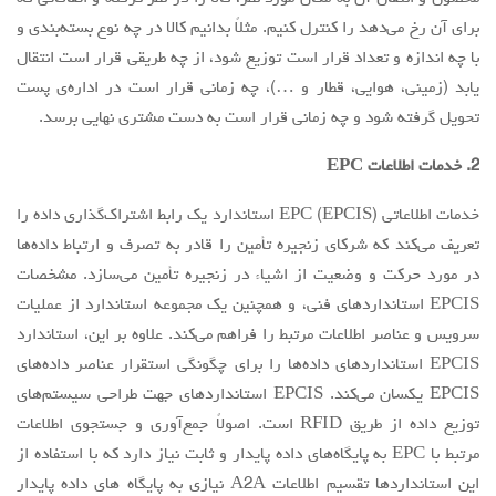
برای آن رخ می‌دهد را کنترل کنیم. مثلاً بدانیم کالا در چه نوع بسته‌بندی و
مقالات سال 1404
با چه اندازه و تعداد قرار است توزیع شود، از چه طریقی قرار است انتقال
آرشیو
یابد (زمینی، هوایی، قطار و …)، چه زمانی قرار است در اداره‌ی پست
مرور
تحویل گرفته شود و چه زمانی قرار است به دست مشتری نهایی برسد.
شماره جاری
2. خدمات اطلاعات EPC
جستجو پیشرفته
خدمات اطلاعاتی (EPCIS) EPC استاندارد یک رابط اشتراک‌گذاری داده را
راهنمای نویسندگان
تعریف می‌کند که شرکای زنجیره تأمین را قادر به تصرف و ارتباط داده‌ها
نحوه ارسال مقاله
در مورد حرکت و وضعیت از اشیاء در زنجیره تأمین می‌سازد. مشخصات
EPCIS استانداردهای فنی، و همچنین یک مجموعه استاندارد از عملیات
اطلاعات نشریه
سرویس و عناصر اطلاعات مرتبط را فراهم می‌کند. علاوه بر این، استاندارد
درباره نشریه
EPCIS استانداردهای داده‌ها را برای چگونگی استقرار عناصر داده‌های
اخبار و اعلانات
EPCIS یکسان می‌کند. EPCIS استانداردهای جهت طراحی سیستم‌های
توزیع داده از طریق RFID است. اصولاً جمع‌آوری و جستجوی اطلاعات
پیوندهای مفید
مرتبط با EPC به پایگاه‌های داده پایدار و ثابت نیاز دارد که با استفاده از
تماس با ما
این استانداردها تقسیم اطلاعات A2A نیازی به پایگاه های داده پایدار