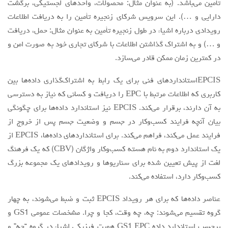
تأمین می‌باشد. (به عنوان مثال: محصولات، واحدهای لجستیکی، برگشت
دارایی و …). این سرویس شرکای زنجیره تأمین را به دریافت اطلاعات
رویدادی درباره اشیاء در طول زنجیره تأمین به عنوان مثال: حمل، دریافت
و …) و به اشتراک گذاشتن اطلاعات با شرکای تجاری خود به صورت امن و
در کمترین زمان ممکن قادر می‌سازد.
EPCISاستانداردهای فنی برای یک رابط به اشتراک‌گذاری داده‌ها بین
کاربری که اطلاعات مرتبط با EPC را دریافت و کسانی که نیاز به دسترسی
به آن دارند، برقرار می‌کند. EPCIS نیز استاندارد داده‌ها برای چگونگی
بیان آنچه فرایند کسب‌وکار در جسم و وضعیت جسم پس از خروج از
فرایند عمل می‌کند، فراهم می‌کند. برای استانداردهای داده‌ها، EPCIS از
یک استاندارد دوم به نام هسته کسب‌وکار واژگان (CBV) که یک فرهنگ
لغت از پیش تعیین شده برای سناریوها و رویدادهای یک مجموعه بزرگ
کسب‌وکار دارد، استفاده می‌کند.
عناصر داده‌ها که برای هر رویداد EPCIS ثبت و ضبط می‌شوند، به چهار
گروه تقسیم می‌شوند: چه، چه وقت، کجا و چرا. مشخصات عمومی GS1 و
برچسب استاندارد داده GS1 EPC هویت فیزیکی اشیاء در گروه “چه” و